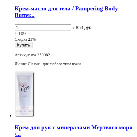
Крем-масло для тела / Pampering Body
Butter...
853
руб
x
1 109
Скидка 23%
Артикул: ma-259082
Линия: Classic - для любого типа кожи
Крем для рук с минералами Мертвого моря
/...