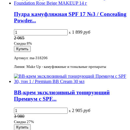
Пудра камуфляжная SPF 17 №3 / Concealing
Powder...
1 899
руб
x
2 065
Скидка 8%
Артикул: ma-318206
Линия: Make Up - камуфляжные и тональные препараты
ВВ-крем эксклюзивный тонирующий
Премиум с SPF...
2 905
руб
x
3 980
Скидка 27%