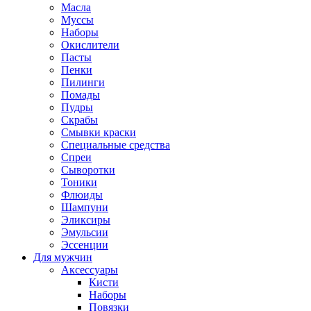
Масла
Муссы
Наборы
Окислители
Пасты
Пенки
Пилинги
Помады
Пудры
Скрабы
Смывки краски
Специальные средства
Спреи
Сыворотки
Тоники
Флюиды
Шампуни
Эликсиры
Эмульсии
Эссенции
Для мужчин
Аксессуары
Кисти
Наборы
Повязки