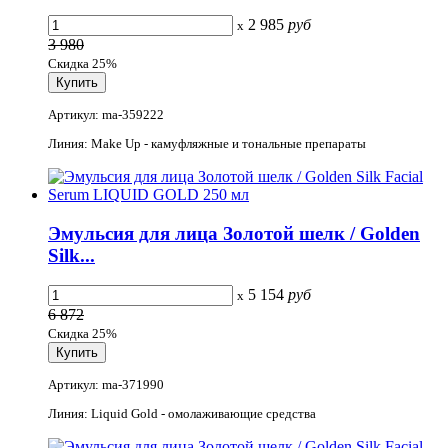
2 985
руб
x
3 980
Скидка 25%
Артикул: ma-359222
Линия: Make Up - камуфляжные и тональные препараты
Эмульсия для лица Золотой шелк / Golden
Silk...
5 154
руб
x
6 872
Скидка 25%
Артикул: ma-371990
Линия: Liquid Gold - омолаживающие средства