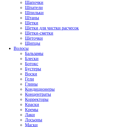
Шапочки
Шпатели
Шпильки
Штаны
Щетки
Щетки для чистки расчесок
Щетки-сметки
Щеточки
Щипцы
Волосы
Бальзамы
Блески
Ботокс
Бустеры
Воски
Гели
Глины
Кондиционеры
Концентраты
Корректоры
Краски
Кремы
Лаки
Лосьоны
Маски