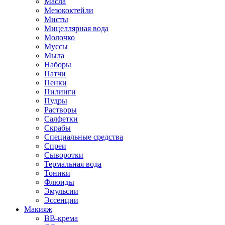
Масла
Мезококтейли
Мисты
Мицеллярная вода
Молочко
Муссы
Мыла
Наборы
Патчи
Пенки
Пилинги
Пудры
Растворы
Салфетки
Скрабы
Специальные средства
Спреи
Сыворотки
Термальная вода
Тоники
Флюиды
Эмульсии
Эссенции
Макияж
BB-крема