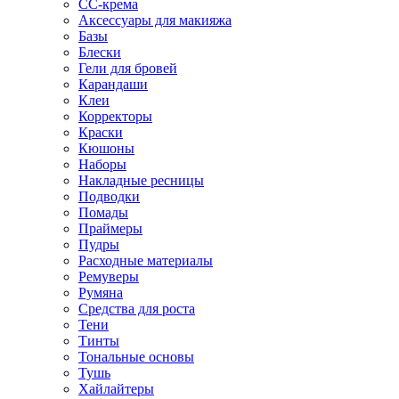
CC-крема
Аксессуары для макияжа
Базы
Блески
Гели для бровей
Карандаши
Клеи
Корректоры
Краски
Кюшоны
Наборы
Накладные ресницы
Подводки
Помады
Праймеры
Пудры
Расходные материалы
Ремуверы
Румяна
Средства для роста
Тени
Тинты
Тональные основы
Тушь
Хайлайтеры