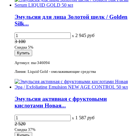
Эмульсия для лица Золотой шелк / Golden
Silk...
2 945
руб
x
3 100
Скидка 5%
Артикул: ma-346094
Линия: Liquid Gold - омолаживающие средства
Эмульсия активная с фруктовыми
кислотами Новая...
1 587
руб
x
2 520
Скидка 37%