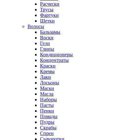
Расчески
Трусы
Фартуки
Щетки
Волосы
Бальзамы
Воски
Гели
Глины
Кондиционеры
Концентраты
Краски
Кремы
Лаки
Лосьоны
Маски
Масла
Наборы
Пасты
Пенки
Помады
Пудры
Скрабы
Спреи
Сыворотки