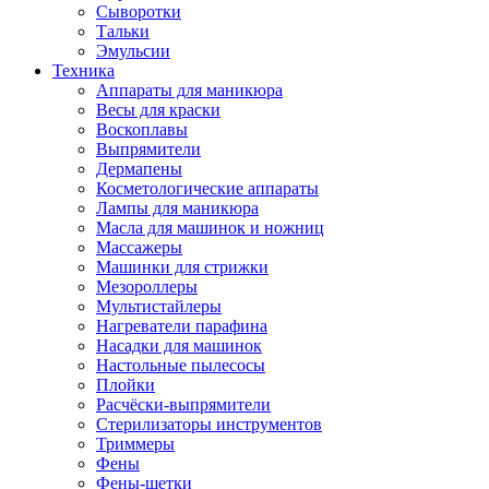
Сыворотки
Тальки
Эмульсии
Техника
Аппараты для маникюра
Весы для краски
Воскоплавы
Выпрямители
Дермапены
Косметологические аппараты
Лампы для маникюра
Масла для машинок и ножниц
Массажеры
Машинки для стрижки
Мезороллеры
Мультистайлеры
Нагреватели парафина
Насадки для машинок
Настольные пылесосы
Плойки
Расчёски-выпрямители
Стерилизаторы инструментов
Триммеры
Фены
Фены-щетки