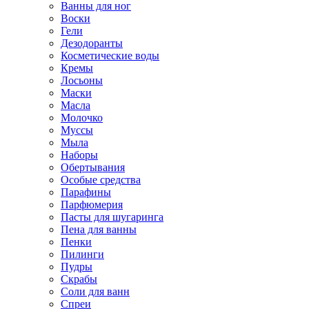
Ванны для ног
Воски
Гели
Дезодоранты
Косметические воды
Кремы
Лосьоны
Маски
Масла
Молочко
Муссы
Мыла
Наборы
Обертывания
Особые средства
Парафины
Парфюмерия
Пасты для шугаринга
Пена для ванны
Пенки
Пилинги
Пудры
Скрабы
Соли для ванн
Спреи