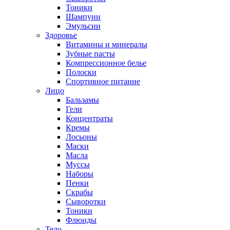
Тоники
Шампуни
Эмульсии
Здоровье
Витамины и минералы
Зубные пасты
Компрессионное белье
Полоски
Спортивное питание
Лицо
Бальзамы
Гели
Концентраты
Кремы
Лосьоны
Маски
Масла
Муссы
Наборы
Пенки
Скрабы
Сыворотки
Тоники
Флюиды
Тело