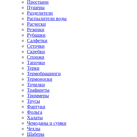
Простыни
Пушеры
Разделители
Распылители воды
Расчески
Резинки
Рубашки
Салфетки
Сеточки
Скребки
Спонжи
Тапочки
Терки
Термобрашинги
Термоноски
Точилки
Трафареты
Триммеры
Трусы
Фартуки
Фольга
Халаты
Чемоданы и сумки
Чехлы
Шаберы