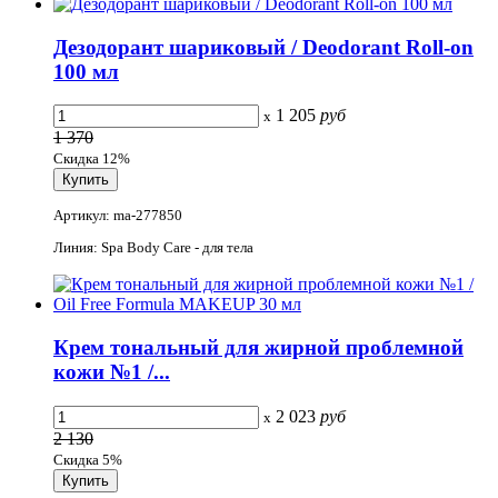
Дезодорант шариковый / Deodorant Roll-on
100 мл
1 205
руб
x
1 370
Скидка 12%
Артикул: ma-277850
Линия: Spa Body Care - для тела
Крем тональный для жирной проблемной
кожи №1 /...
2 023
руб
x
2 130
Скидка 5%