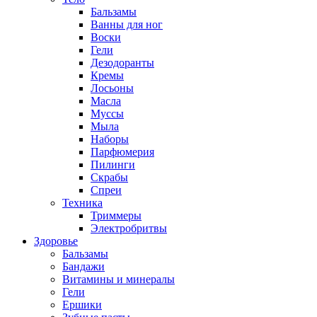
Бальзамы
Ванны для ног
Воски
Гели
Дезодоранты
Кремы
Лосьоны
Масла
Муссы
Мыла
Наборы
Парфюмерия
Пилинги
Скрабы
Спреи
Техника
Триммеры
Электробритвы
Здоровье
Бальзамы
Бандажи
Витамины и минералы
Гели
Ершики