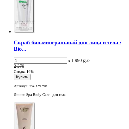
Скраб био-минеральный для лица и тела /
Bio...
1 990
руб
x
2 370
Скидка 16%
Артикул: ma-329798
Линия: Spa Body Care - для тела