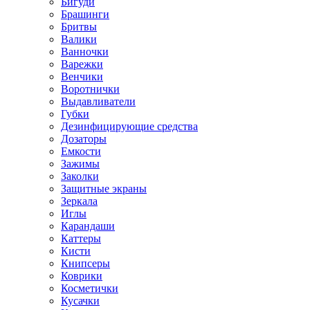
Бигуди
Брашинги
Бритвы
Валики
Ванночки
Варежки
Венчики
Воротнички
Выдавливатели
Губки
Дезинфицирующие средства
Дозаторы
Емкости
Зажимы
Заколки
Защитные экраны
Зеркала
Иглы
Карандаши
Каттеры
Кисти
Книпсеры
Коврики
Косметички
Кусачки