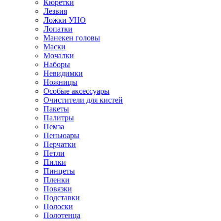
Кюретки
Лезвия
Ложки УНО
Лопатки
Манекен головы
Маски
Мочалки
Наборы
Невидимки
Ножницы
Особые аксессуары
Очистители для кистей
Пакеты
Палитры
Пемза
Пеньюары
Перчатки
Петли
Пилки
Пинцеты
Пленки
Повязки
Подставки
Полоски
Полотенца