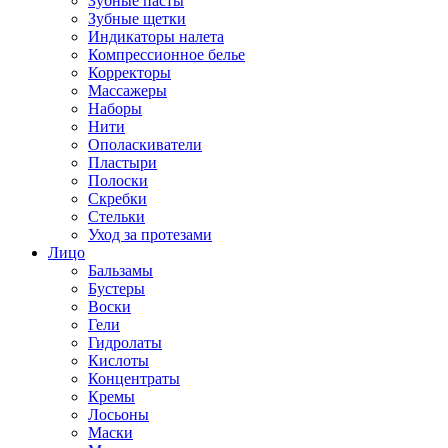
Зубные пасты
Зубные щетки
Индикаторы налета
Компрессионное белье
Корректоры
Массажеры
Наборы
Нити
Ополаскиватели
Пластыри
Полоски
Скребки
Стельки
Уход за протезами
Лицо
Бальзамы
Бустеры
Воски
Гели
Гидролаты
Кислоты
Концентраты
Кремы
Лосьоны
Маски