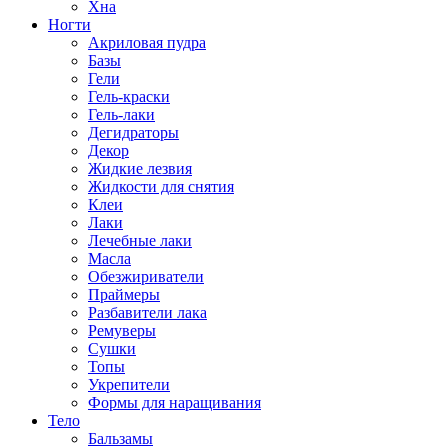
Хна
Ногти
Акриловая пудра
Базы
Гели
Гель-краски
Гель-лаки
Дегидраторы
Декор
Жидкие лезвия
Жидкости для снятия
Клеи
Лаки
Лечебные лаки
Масла
Обезжириватели
Праймеры
Разбавители лака
Ремуверы
Сушки
Топы
Укрепители
Формы для наращивания
Тело
Бальзамы