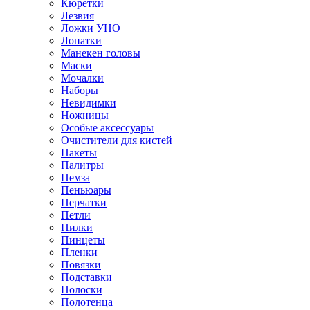
Кюретки
Лезвия
Ложки УНО
Лопатки
Манекен головы
Маски
Мочалки
Наборы
Невидимки
Ножницы
Особые аксессуары
Очистители для кистей
Пакеты
Палитры
Пемза
Пеньюары
Перчатки
Петли
Пилки
Пинцеты
Пленки
Повязки
Подставки
Полоски
Полотенца