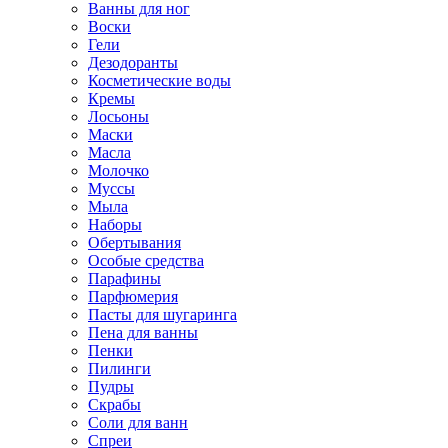
Ванны для ног
Воски
Гели
Дезодоранты
Косметические воды
Кремы
Лосьоны
Маски
Масла
Молочко
Муссы
Мыла
Наборы
Обертывания
Особые средства
Парафины
Парфюмерия
Пасты для шугаринга
Пена для ванны
Пенки
Пилинги
Пудры
Скрабы
Соли для ванн
Спреи