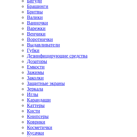
Бигуди
Брашинги
Бритвы
Валики
Ванночки
Варежки
Венчики
Воротнички
Выдавливатели
Губки
Дезинфицирующие средства
Дозаторы
Емкости
Зажимы
Заколки
Защитные экраны
Зеркала
Иглы
Карандаши
Каттеры
Кисти
Книпсеры
Коврики
Косметички
Кусачки