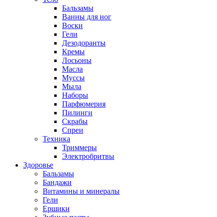
Бальзамы
Ванны для ног
Воски
Гели
Дезодоранты
Кремы
Лосьоны
Масла
Муссы
Мыла
Наборы
Парфюмерия
Пилинги
Скрабы
Спреи
Техника
Триммеры
Электробритвы
Здоровье
Бальзамы
Бандажи
Витамины и минералы
Гели
Ершики