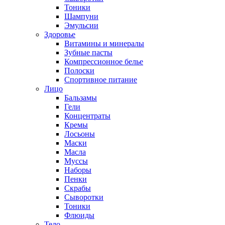
Тоники
Шампуни
Эмульсии
Здоровье
Витамины и минералы
Зубные пасты
Компрессионное белье
Полоски
Спортивное питание
Лицо
Бальзамы
Гели
Концентраты
Кремы
Лосьоны
Маски
Масла
Муссы
Наборы
Пенки
Скрабы
Сыворотки
Тоники
Флюиды
Тело