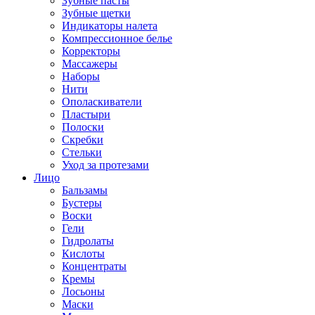
Зубные пасты
Зубные щетки
Индикаторы налета
Компрессионное белье
Корректоры
Массажеры
Наборы
Нити
Ополаскиватели
Пластыри
Полоски
Скребки
Стельки
Уход за протезами
Лицо
Бальзамы
Бустеры
Воски
Гели
Гидролаты
Кислоты
Концентраты
Кремы
Лосьоны
Маски