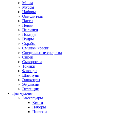
Масла
Муссы
Наборы
Окислители
Пасты
Пенки
Пилинги
Помады
Пудры
Скрабы
Смывки краски
Специальные средства
Спреи
Сыворотки
Тоники
Флюиды
Шампуни
Эликсиры
Эмульсии
Эссенции
Для мужчин
Аксессуары
Кисти
Наборы
Повязки