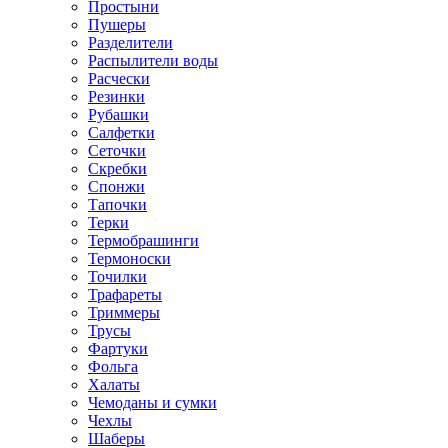
Простыни
Пушеры
Разделители
Распылители воды
Расчески
Резинки
Рубашки
Салфетки
Сеточки
Скребки
Спонжи
Тапочки
Терки
Термобрашинги
Термоноски
Точилки
Трафареты
Триммеры
Трусы
Фартуки
Фольга
Халаты
Чемоданы и сумки
Чехлы
Шаберы