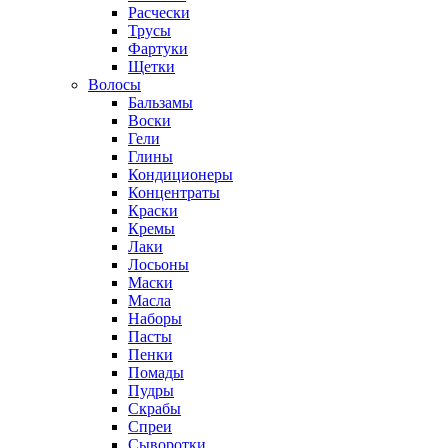
Расчески
Трусы
Фартуки
Щетки
Волосы
Бальзамы
Воски
Гели
Глины
Кондиционеры
Концентраты
Краски
Кремы
Лаки
Лосьоны
Маски
Масла
Наборы
Пасты
Пенки
Помады
Пудры
Скрабы
Спреи
Сыворотки