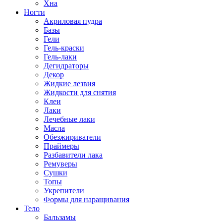
Хна
Ногти
Акриловая пудра
Базы
Гели
Гель-краски
Гель-лаки
Дегидраторы
Декор
Жидкие лезвия
Жидкости для снятия
Клеи
Лаки
Лечебные лаки
Масла
Обезжириватели
Праймеры
Разбавители лака
Ремуверы
Сушки
Топы
Укрепители
Формы для наращивания
Тело
Бальзамы