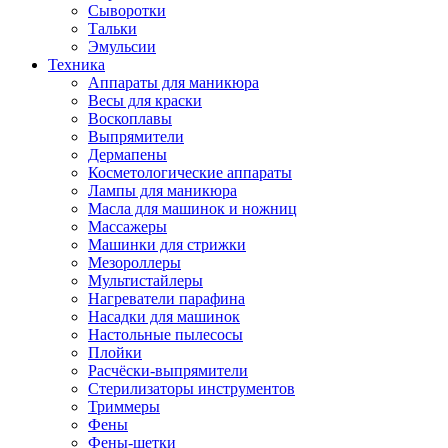
Сыворотки
Тальки
Эмульсии
Техника
Аппараты для маникюра
Весы для краски
Воскоплавы
Выпрямители
Дермапены
Косметологические аппараты
Лампы для маникюра
Масла для машинок и ножниц
Массажеры
Машинки для стрижки
Мезороллеры
Мультистайлеры
Нагреватели парафина
Насадки для машинок
Настольные пылесосы
Плойки
Расчёски-выпрямители
Стерилизаторы инструментов
Триммеры
Фены
Фены-щетки