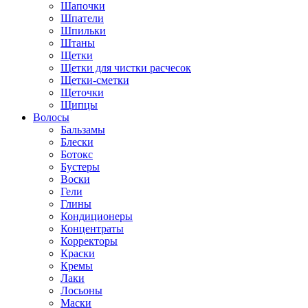
Шапочки
Шпатели
Шпильки
Штаны
Щетки
Щетки для чистки расчесок
Щетки-сметки
Щеточки
Щипцы
Волосы
Бальзамы
Блески
Ботокс
Бустеры
Воски
Гели
Глины
Кондиционеры
Концентраты
Корректоры
Краски
Кремы
Лаки
Лосьоны
Маски