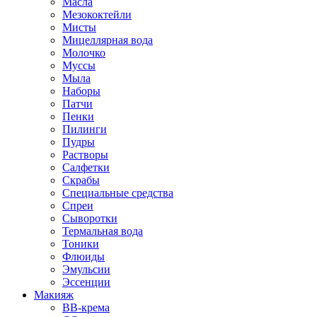
Масла
Мезококтейли
Мисты
Мицеллярная вода
Молочко
Муссы
Мыла
Наборы
Патчи
Пенки
Пилинги
Пудры
Растворы
Салфетки
Скрабы
Специальные средства
Спреи
Сыворотки
Термальная вода
Тоники
Флюиды
Эмульсии
Эссенции
Макияж
BB-крема