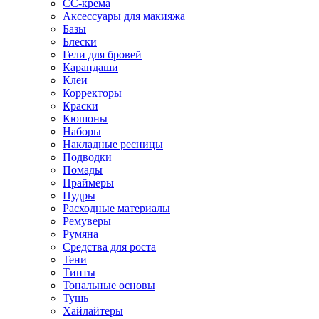
CC-крема
Аксессуары для макияжа
Базы
Блески
Гели для бровей
Карандаши
Клеи
Корректоры
Краски
Кюшоны
Наборы
Накладные ресницы
Подводки
Помады
Праймеры
Пудры
Расходные материалы
Ремуверы
Румяна
Средства для роста
Тени
Тинты
Тональные основы
Тушь
Хайлайтеры