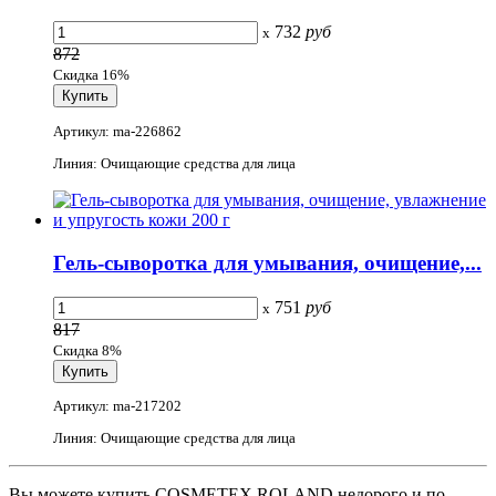
732
руб
x
872
Скидка 16%
Артикул: ma-226862
Линия: Очищающие средства для лица
Гель-сыворотка для умывания, очищение,...
751
руб
x
817
Скидка 8%
Артикул: ma-217202
Линия: Очищающие средства для лица
Вы можете купить COSMETEX ROLAND недорого и по