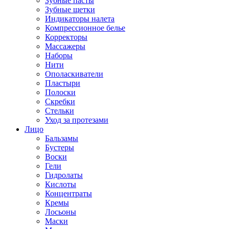
Зубные пасты
Зубные щетки
Индикаторы налета
Компрессионное белье
Корректоры
Массажеры
Наборы
Нити
Ополаскиватели
Пластыри
Полоски
Скребки
Стельки
Уход за протезами
Лицо
Бальзамы
Бустеры
Воски
Гели
Гидролаты
Кислоты
Концентраты
Кремы
Лосьоны
Маски