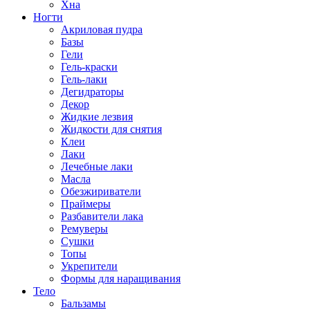
Хна
Ногти
Акриловая пудра
Базы
Гели
Гель-краски
Гель-лаки
Дегидраторы
Декор
Жидкие лезвия
Жидкости для снятия
Клеи
Лаки
Лечебные лаки
Масла
Обезжириватели
Праймеры
Разбавители лака
Ремуверы
Сушки
Топы
Укрепители
Формы для наращивания
Тело
Бальзамы