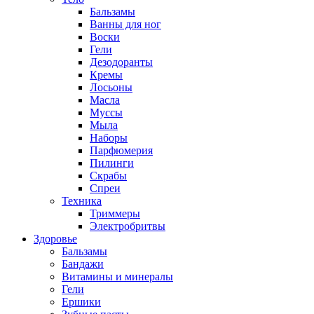
Бальзамы
Ванны для ног
Воски
Гели
Дезодоранты
Кремы
Лосьоны
Масла
Муссы
Мыла
Наборы
Парфюмерия
Пилинги
Скрабы
Спреи
Техника
Триммеры
Электробритвы
Здоровье
Бальзамы
Бандажи
Витамины и минералы
Гели
Ершики