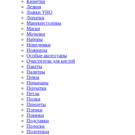
Кюретки
Лезвия
Ложки УНО
Лопатки
Манекен головы
Маски
Мочалки
Наборы
Невидимки
Ножницы
Особые аксессуары
Очистители для кистей
Пакеты
Палитры
Пемза
Пеньюары
Перчатки
Петли
Пилки
Пинцеты
Пленки
Повязки
Подставки
Полоски
Полотенца