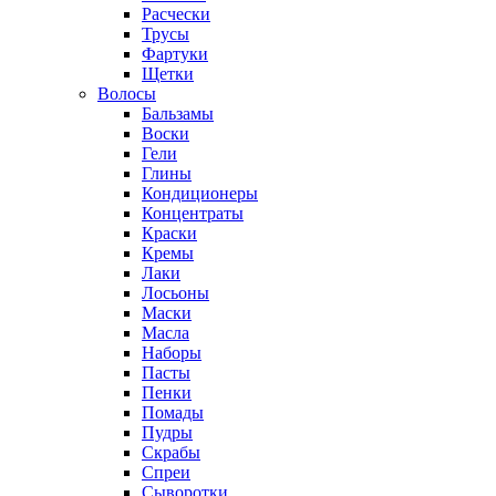
Расчески
Трусы
Фартуки
Щетки
Волосы
Бальзамы
Воски
Гели
Глины
Кондиционеры
Концентраты
Краски
Кремы
Лаки
Лосьоны
Маски
Масла
Наборы
Пасты
Пенки
Помады
Пудры
Скрабы
Спреи
Сыворотки