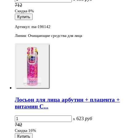
712
Скидка 8%
Артикул: ma-196142
Линия: Очищающие средства для лица
Лосьон для лица арбутин + плацента +
витамин С...
623
руб
x
742
Скидка 16%