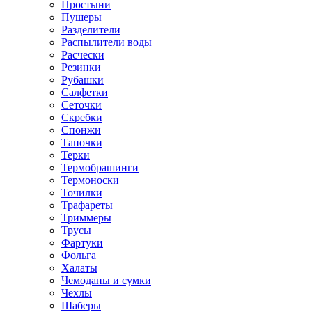
Простыни
Пушеры
Разделители
Распылители воды
Расчески
Резинки
Рубашки
Салфетки
Сеточки
Скребки
Спонжи
Тапочки
Терки
Термобрашинги
Термоноски
Точилки
Трафареты
Триммеры
Трусы
Фартуки
Фольга
Халаты
Чемоданы и сумки
Чехлы
Шаберы