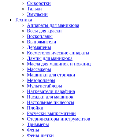
Сыворотки
Тальки
Эмульсии
Техника
Аппараты для маникюра
Весы для краски
Воскоплавы
Выпрямители
Дермапены
Косметологические аппараты
Лампы для маникюра
Масла для машинок и ножниц
Массажеры
Машинки для стрижки
Мезороллеры
Мультистайлеры
Нагреватели парафина
Насадки для машинок
Настольные пылесосы
Плойки
Расчёски-выпрямители
Стерилизаторы инструментов
Триммеры
Фены
Фены-щетки