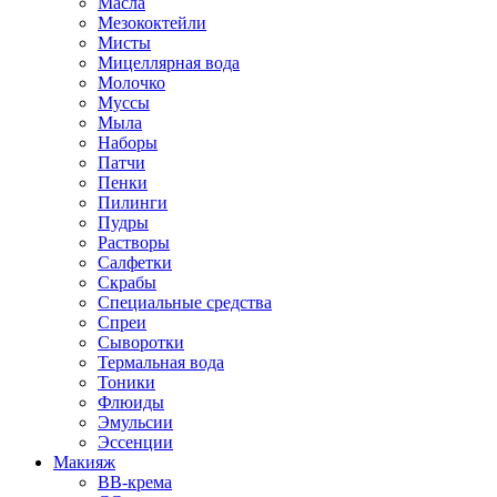
Масла
Мезококтейли
Мисты
Мицеллярная вода
Молочко
Муссы
Мыла
Наборы
Патчи
Пенки
Пилинги
Пудры
Растворы
Салфетки
Скрабы
Специальные средства
Спреи
Сыворотки
Термальная вода
Тоники
Флюиды
Эмульсии
Эссенции
Макияж
BB-крема