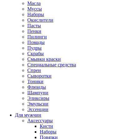
Масла
Муссы
Наборы
Окислители
Пасты
Пенки
Пилинги
Помады
Пудры
Скрабы
Смывки краски
Специальные средства
Спреи
Сыворотки
Тоники
Флюиды
Шампуни
Эликсиры
Эмульсии
Эссенции
Для мужчин
Аксессуары
Кисти
Наборы
Повязки