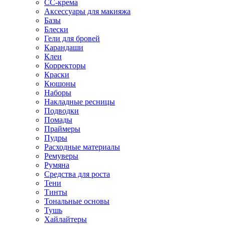
CC-крема
Аксессуары для макияжа
Базы
Блески
Гели для бровей
Карандаши
Клеи
Корректоры
Краски
Кюшоны
Наборы
Накладные ресницы
Подводки
Помады
Праймеры
Пудры
Расходные материалы
Ремуверы
Румяна
Средства для роста
Тени
Тинты
Тональные основы
Тушь
Хайлайтеры