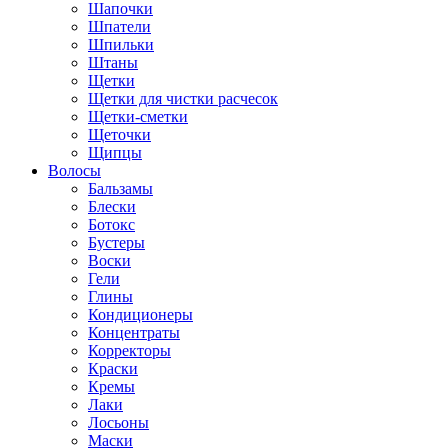
Шапочки
Шпатели
Шпильки
Штаны
Щетки
Щетки для чистки расчесок
Щетки-сметки
Щеточки
Щипцы
Волосы
Бальзамы
Блески
Ботокс
Бустеры
Воски
Гели
Глины
Кондиционеры
Концентраты
Корректоры
Краски
Кремы
Лаки
Лосьоны
Маски