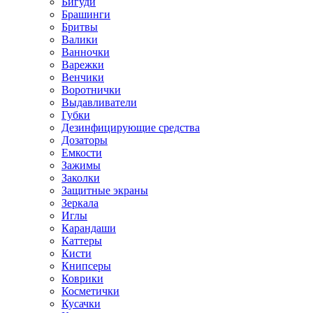
Бигуди
Брашинги
Бритвы
Валики
Ванночки
Варежки
Венчики
Воротнички
Выдавливатели
Губки
Дезинфицирующие средства
Дозаторы
Емкости
Зажимы
Заколки
Защитные экраны
Зеркала
Иглы
Карандаши
Каттеры
Кисти
Книпсеры
Коврики
Косметички
Кусачки