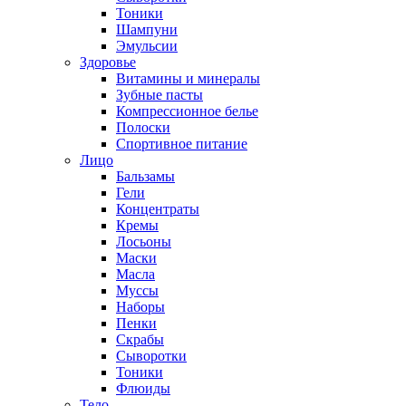
Тоники
Шампуни
Эмульсии
Здоровье
Витамины и минералы
Зубные пасты
Компрессионное белье
Полоски
Спортивное питание
Лицо
Бальзамы
Гели
Концентраты
Кремы
Лосьоны
Маски
Масла
Муссы
Наборы
Пенки
Скрабы
Сыворотки
Тоники
Флюиды
Тело