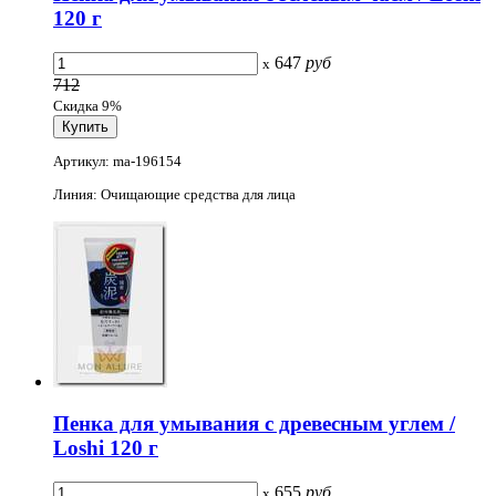
120 г
647
руб
x
712
Скидка 9%
Артикул: ma-196154
Линия: Очищающие средства для лица
Пенка для умывания с древесным углем /
Loshi 120 г
655
руб
x