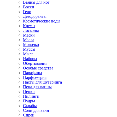
Ванны для ног
Воски
Гели
Дезодоранты
Косметические воды
Кремы
Лосьоны
Маски
Масла
Молочко
Муссы
Мыла
Наборы
Обертывания
Особые средства
Парафины
Парфюмерия
Пасты для шугаринга
Пена для ванны
Пенки
Пилинги
Пудры
Скрабы
Соли для ванн
Спреи