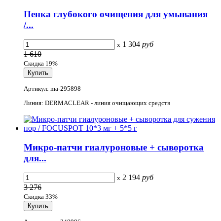
Пенка глубокого очищения для умывания
/...
1 304
руб
x
1 610
Скидка 19%
Артикул: ma-295898
Линия: DERMACLEAR - линия очищающих средств
Микро-патчи гиалуроновые + сыворотка
для...
2 194
руб
x
3 276
Скидка 33%