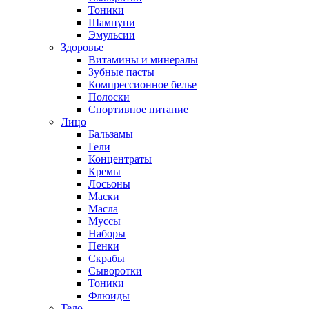
Тоники
Шампуни
Эмульсии
Здоровье
Витамины и минералы
Зубные пасты
Компрессионное белье
Полоски
Спортивное питание
Лицо
Бальзамы
Гели
Концентраты
Кремы
Лосьоны
Маски
Масла
Муссы
Наборы
Пенки
Скрабы
Сыворотки
Тоники
Флюиды
Тело