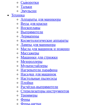
Сыворотки
Тальки
Эмульсии
Техника
Аппараты для маникюра
Весы для краски
Воскоплавы
Выпрямители
Дермапены
Косметологические аппараты
Лампы для маникюра
Масла для машинок и ножниц
Массажеры
Машинки для стрижки
Мезороллеры
Мультистайлеры
Нагреватели парафина
Насадки для машинок
Настольные пылесосы
Плойки
Расчёски-выпрямители
Стерилизаторы инструментов
Триммеры
Фены
Фены-щетки