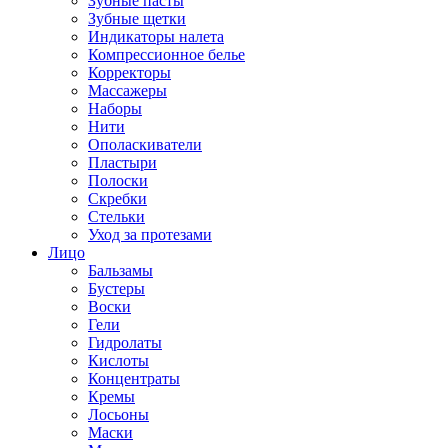
Зубные пасты
Зубные щетки
Индикаторы налета
Компрессионное белье
Корректоры
Массажеры
Наборы
Нити
Ополаскиватели
Пластыри
Полоски
Скребки
Стельки
Уход за протезами
Лицо
Бальзамы
Бустеры
Воски
Гели
Гидролаты
Кислоты
Концентраты
Кремы
Лосьоны
Маски