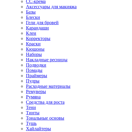
CC-крема
Аксессуары для макияжа
Базы
Блески
Гели для бровей
Карандаши
Клеи
Корректоры
Краски
Кюшоны
Наборы
Накладные ресницы
Подводки
Помады
Праймеры
Пудры
Расходные материалы
Ремуверы
Румяна
Средства для роста
Тени
Тинты
Тональные основы
Тушь
Хайлайтеры