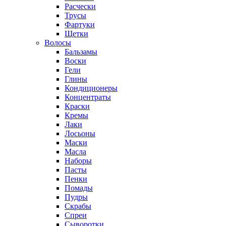
Расчески
Трусы
Фартуки
Щетки
Волосы
Бальзамы
Воски
Гели
Глины
Кондиционеры
Концентраты
Краски
Кремы
Лаки
Лосьоны
Маски
Масла
Наборы
Пасты
Пенки
Помады
Пудры
Скрабы
Спреи
Сыворотки