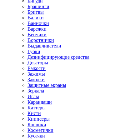
Бигуди
Брашинги
Бритвы
Валики
Ванночки
Варежки
Венчики
Воротнички
Выдавливатели
Губки
Дезинфицирующие средства
Дозаторы
Емкости
Зажимы
Заколки
Защитные экраны
Зеркала
Иглы
Карандаши
Каттеры
Кисти
Книпсеры
Коврики
Косметички
Кусачки