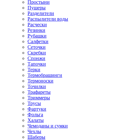
Простыни
Пушеры
Разделители
Распылители воды
Расчески
Резинки
Рубашки
Салфетки
Сеточки
Скребки
Спонжи
Тапочки
Терки
Термобрашинги
Термоноски
Точилки
Трафареты
Триммеры
Трусы
Фартуки
Фольга
Халаты
Чемоданы и сумки
Чехлы
Шаберы