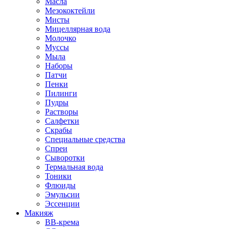
Масла
Мезококтейли
Мисты
Мицеллярная вода
Молочко
Муссы
Мыла
Наборы
Патчи
Пенки
Пилинги
Пудры
Растворы
Салфетки
Скрабы
Специальные средства
Спреи
Сыворотки
Термальная вода
Тоники
Флюиды
Эмульсии
Эссенции
Макияж
BB-крема