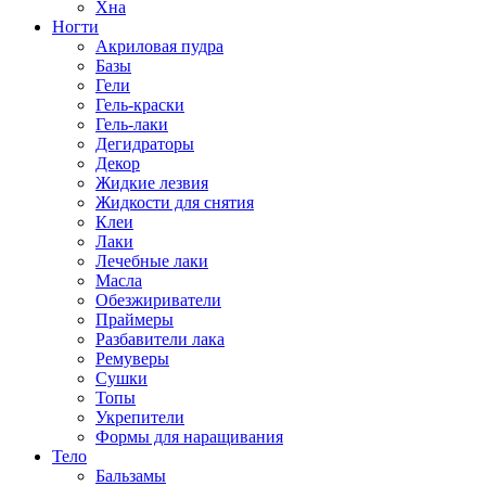
Хна
Ногти
Акриловая пудра
Базы
Гели
Гель-краски
Гель-лаки
Дегидраторы
Декор
Жидкие лезвия
Жидкости для снятия
Клеи
Лаки
Лечебные лаки
Масла
Обезжириватели
Праймеры
Разбавители лака
Ремуверы
Сушки
Топы
Укрепители
Формы для наращивания
Тело
Бальзамы