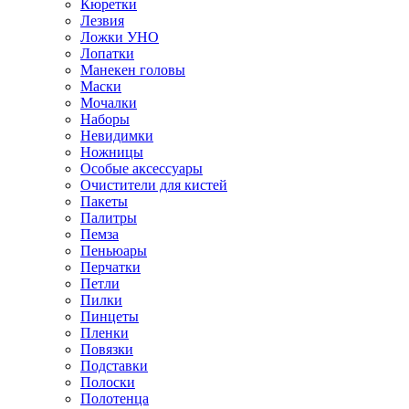
Кюретки
Лезвия
Ложки УНО
Лопатки
Манекен головы
Маски
Мочалки
Наборы
Невидимки
Ножницы
Особые аксессуары
Очистители для кистей
Пакеты
Палитры
Пемза
Пеньюары
Перчатки
Петли
Пилки
Пинцеты
Пленки
Повязки
Подставки
Полоски
Полотенца