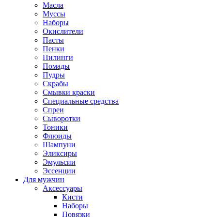
Масла
Муссы
Наборы
Окислители
Пасты
Пенки
Пилинги
Помады
Пудры
Скрабы
Смывки краски
Специальные средства
Спреи
Сыворотки
Тоники
Флюиды
Шампуни
Эликсиры
Эмульсии
Эссенции
Для мужчин
Аксессуары
Кисти
Наборы
Повязки