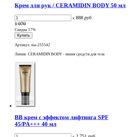
Крем для рук / CERAMIDIN BODY 50 мл
888
руб
x
1 070
Скидка 17%
Артикул: ma-255542
Линия: CERAMIDIN BODY - линия средств для тела
BB крем с эффектом лифтинга SPF
45/PA+++ 40 мл
2 751
руб
x