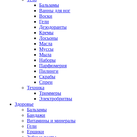
Бальзамы
Ванны для ног
Воски
Гели
Дезодоранты
Кремы
Лосьоны
Масла
Муссы
Мыла
Наборы
Парфюмерия
Пилинги
Скрабы
Спреи
Техника
Триммеры
Электробритвы
Здоровье
Бальзамы
Бандажи
Витамины и минералы
Гели
Ершики