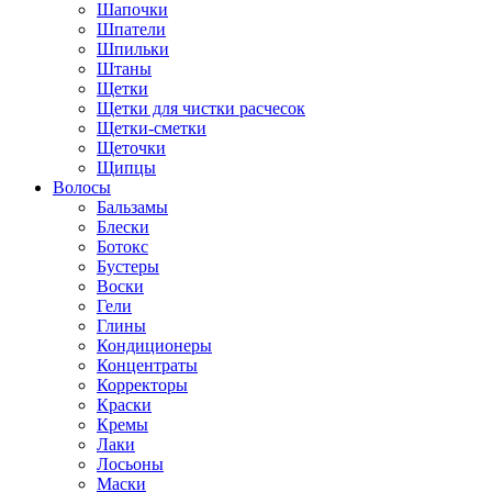
Шапочки
Шпатели
Шпильки
Штаны
Щетки
Щетки для чистки расчесок
Щетки-сметки
Щеточки
Щипцы
Волосы
Бальзамы
Блески
Ботокс
Бустеры
Воски
Гели
Глины
Кондиционеры
Концентраты
Корректоры
Краски
Кремы
Лаки
Лосьоны
Маски