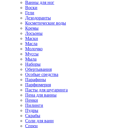
Ванны для ног
Воски
Гели
Дезодоранты
Косметические воды
Кремы
Лосьоны
Маски
Масла
Молочко
Муссы
Мыла
Наборы
Обертывания
Особые средства
Парафины
Парфюмерия
Пасты для шугаринга
Пена для ванны
Пенки
Пилинги
Пудры
Скрабы
Соли для ванн
Спреи