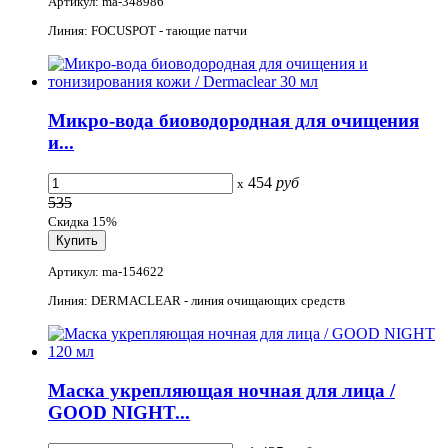
Артикул: ma-348986
Линия: FOCUSPOT - тающие патчи
Микро-вода биоводородная для очищения
и...
454
руб
x
535
Скидка 15%
Артикул: ma-154622
Линия: DERMACLEAR - линия очищающих средств
Маска укрепляющая ночная для лица /
GOOD NIGHT...