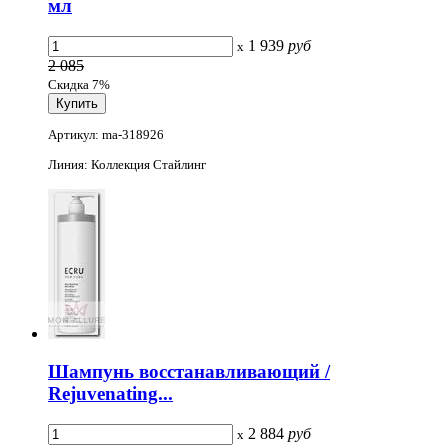
мл
1 939
руб
x
2 085
Скидка 7%
Артикул: ma-318926
Линия: Коллекция Стайлинг
Шампунь восстанавливающий /
Rejuvenating...
2 884
руб
x