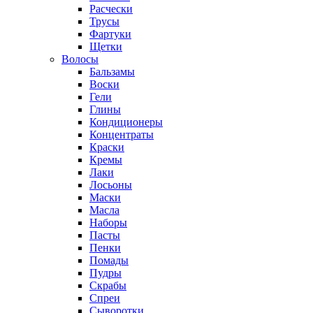
Расчески
Трусы
Фартуки
Щетки
Волосы
Бальзамы
Воски
Гели
Глины
Кондиционеры
Концентраты
Краски
Кремы
Лаки
Лосьоны
Маски
Масла
Наборы
Пасты
Пенки
Помады
Пудры
Скрабы
Спреи
Сыворотки