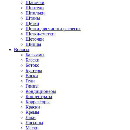
Шапочки
Шпатели
Шпильки
Штаны
Щетки
Щетки для чистки расчесок
Щетки-сметки
Щеточки
Щипцы
Волосы
Бальзамы
Блески
Ботокс
Бустеры
Воски
Гели
Глины
Кондиционеры
Концентраты
Корректоры
Краски
Кремы
Лаки
Лосьоны
Маски