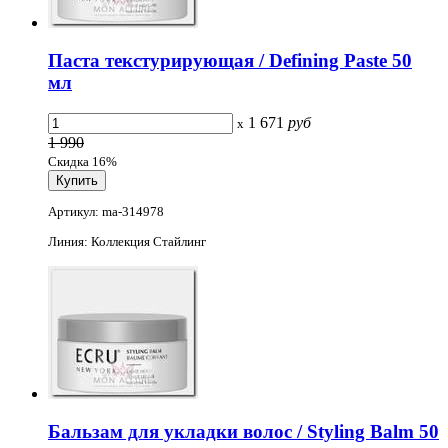
Паста текстурирующая / Defining Paste 50
мл
1 671
руб
x
1 990
Скидка 16%
Артикул: ma-314978
Линия: Коллекция Стайлинг
Бальзам для укладки волос / Styling Balm 50