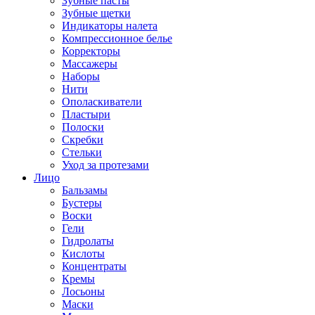
Зубные пасты
Зубные щетки
Индикаторы налета
Компрессионное белье
Корректоры
Массажеры
Наборы
Нити
Ополаскиватели
Пластыри
Полоски
Скребки
Стельки
Уход за протезами
Лицо
Бальзамы
Бустеры
Воски
Гели
Гидролаты
Кислоты
Концентраты
Кремы
Лосьоны
Маски