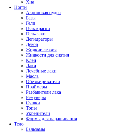
Хна
Ногти
Акриловая пудра
Базы
Гели
Гель-краски
Гель-лаки
Дегидраторы
Декор
Жидкие лезвия
Жидкости для снятия
Клеи
Лаки
Лечебные лаки
Масла
Обезжириватели
Праймеры
Разбавители лака
Ремуверы
Сушки
Топы
Укрепители
Формы для наращивания
Тело
Бальзамы