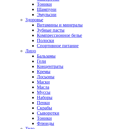
Тоники
Шампуни
Эмульсии
Здоровье
Витамины и минералы
Зубные пасты
Компрессионное белье
Полоски
Спортивное питание
Лицо
Бальзамы
Гели
Концентраты
Кремы
Лосьоны
Маски
Масла
Муссы
Наборы
Пенки
Скрабы
Сыворотки
Тоники
Флюиды
Тело