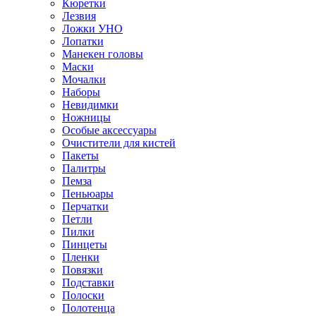
Кюретки
Лезвия
Ложки УНО
Лопатки
Манекен головы
Маски
Мочалки
Наборы
Невидимки
Ножницы
Особые аксессуары
Очистители для кистей
Пакеты
Палитры
Пемза
Пеньюары
Перчатки
Петли
Пилки
Пинцеты
Пленки
Повязки
Подставки
Полоски
Полотенца