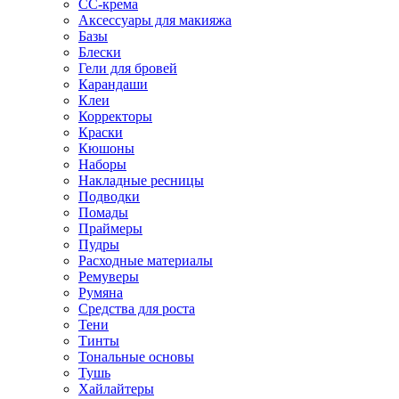
CC-крема
Аксессуары для макияжа
Базы
Блески
Гели для бровей
Карандаши
Клеи
Корректоры
Краски
Кюшоны
Наборы
Накладные ресницы
Подводки
Помады
Праймеры
Пудры
Расходные материалы
Ремуверы
Румяна
Средства для роста
Тени
Тинты
Тональные основы
Тушь
Хайлайтеры