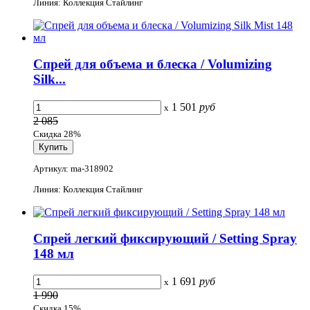
Линия: Коллекция Стайлинг
Спрей для объема и блеска / Volumizing
Silk...
1 501
руб
x
2 085
Скидка 28%
Артикул: ma-318902
Линия: Коллекция Стайлинг
Спрей легкий фиксирующий / Setting Spray
148 мл
1 691
руб
x
1 990
Скидка 15%