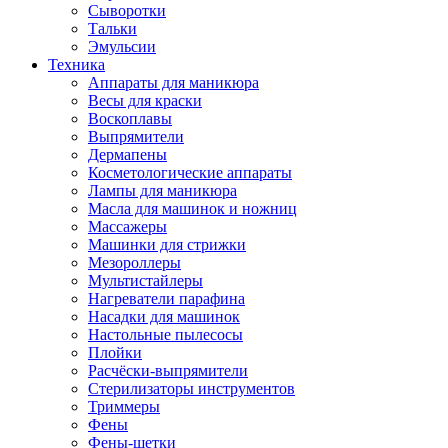
Сыворотки
Тальки
Эмульсии
Техника
Аппараты для маникюра
Весы для краски
Воскоплавы
Выпрямители
Дермапены
Косметологические аппараты
Лампы для маникюра
Масла для машинок и ножниц
Массажеры
Машинки для стрижки
Мезороллеры
Мультистайлеры
Нагреватели парафина
Насадки для машинок
Настольные пылесосы
Плойки
Расчёски-выпрямители
Стерилизаторы инструментов
Триммеры
Фены
Фены-щетки