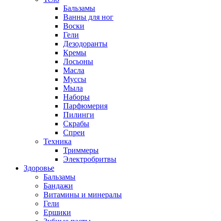
Бальзамы
Ванны для ног
Воски
Гели
Дезодоранты
Кремы
Лосьоны
Масла
Муссы
Мыла
Наборы
Парфюмерия
Пилинги
Скрабы
Спреи
Техника
Триммеры
Электробритвы
Здоровье
Бальзамы
Бандажи
Витамины и минералы
Гели
Ершики