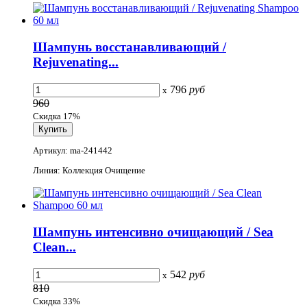
Шампунь восстанавливающий /
Rejuvenating...
796
руб
x
960
Скидка 17%
Артикул: ma-241442
Линия: Коллекция Очищение
Шампунь интенсивно очищающий / Sea
Clean...
542
руб
x
810
Скидка 33%