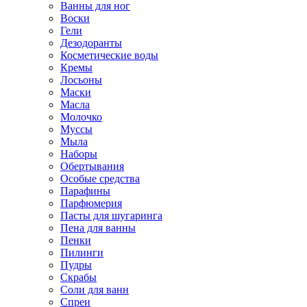
Ванны для ног
Воски
Гели
Дезодоранты
Косметические воды
Кремы
Лосьоны
Маски
Масла
Молочко
Муссы
Мыла
Наборы
Обертывания
Особые средства
Парафины
Парфюмерия
Пасты для шугаринга
Пена для ванны
Пенки
Пилинги
Пудры
Скрабы
Соли для ванн
Спреи