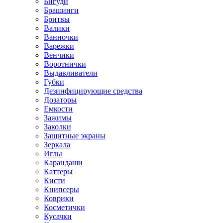
Бигуди
Брашинги
Бритвы
Валики
Ванночки
Варежки
Венчики
Воротнички
Выдавливатели
Губки
Дезинфицирующие средства
Дозаторы
Емкости
Зажимы
Заколки
Защитные экраны
Зеркала
Иглы
Карандаши
Каттеры
Кисти
Книпсеры
Коврики
Косметички
Кусачки