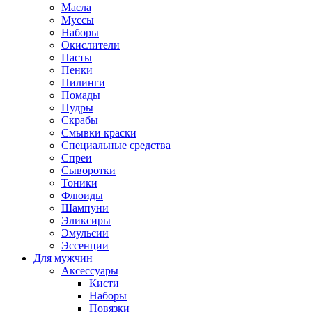
Масла
Муссы
Наборы
Окислители
Пасты
Пенки
Пилинги
Помады
Пудры
Скрабы
Смывки краски
Специальные средства
Спреи
Сыворотки
Тоники
Флюиды
Шампуни
Эликсиры
Эмульсии
Эссенции
Для мужчин
Аксессуары
Кисти
Наборы
Повязки