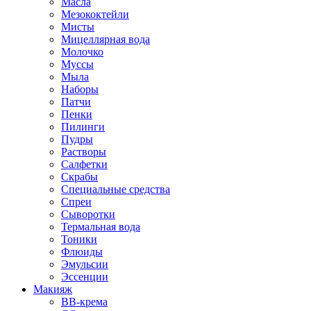
Масла
Мезококтейли
Мисты
Мицеллярная вода
Молочко
Муссы
Мыла
Наборы
Патчи
Пенки
Пилинги
Пудры
Растворы
Салфетки
Скрабы
Специальные средства
Спреи
Сыворотки
Термальная вода
Тоники
Флюиды
Эмульсии
Эссенции
Макияж
BB-крема