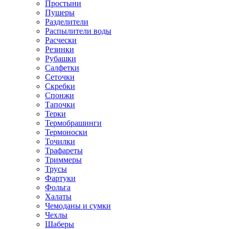
Простыни
Пушеры
Разделители
Распылители воды
Расчески
Резинки
Рубашки
Салфетки
Сеточки
Скребки
Спонжи
Тапочки
Терки
Термобрашинги
Термоноски
Точилки
Трафареты
Триммеры
Трусы
Фартуки
Фольга
Халаты
Чемоданы и сумки
Чехлы
Шаберы