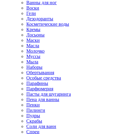
Ванны для ног
Воски
Гели
Дезодоранты
Косметические воды
Кремы
Лосьоны
Маски
Масла
Молочко
Муссы
Мыла
Наборы
Обертывания
Особые средства
Парафины
Парфюмерия
Пасты для шугаринга
Пена для ванны
Пенки
Пилинги
Пудры
Скрабы
Соли для ванн
Спреи