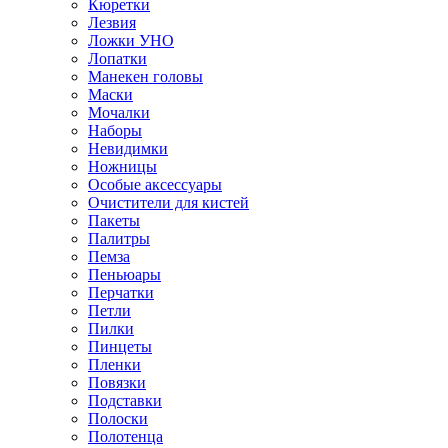
Кюретки
Лезвия
Ложки УНО
Лопатки
Манекен головы
Маски
Мочалки
Наборы
Невидимки
Ножницы
Особые аксессуары
Очистители для кистей
Пакеты
Палитры
Пемза
Пеньюары
Перчатки
Петли
Пилки
Пинцеты
Пленки
Повязки
Подставки
Полоски
Полотенца