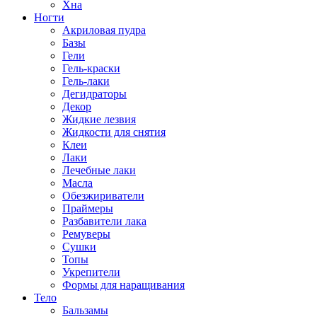
Хна
Ногти
Акриловая пудра
Базы
Гели
Гель-краски
Гель-лаки
Дегидраторы
Декор
Жидкие лезвия
Жидкости для снятия
Клеи
Лаки
Лечебные лаки
Масла
Обезжириватели
Праймеры
Разбавители лака
Ремуверы
Сушки
Топы
Укрепители
Формы для наращивания
Тело
Бальзамы