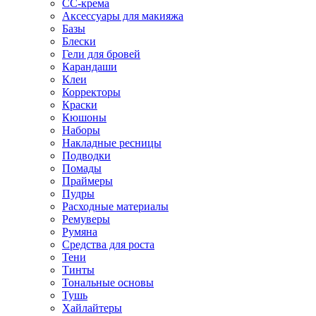
CC-крема
Аксессуары для макияжа
Базы
Блески
Гели для бровей
Карандаши
Клеи
Корректоры
Краски
Кюшоны
Наборы
Накладные ресницы
Подводки
Помады
Праймеры
Пудры
Расходные материалы
Ремуверы
Румяна
Средства для роста
Тени
Тинты
Тональные основы
Тушь
Хайлайтеры