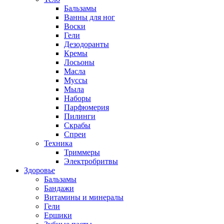
Бальзамы
Ванны для ног
Воски
Гели
Дезодоранты
Кремы
Лосьоны
Масла
Муссы
Мыла
Наборы
Парфюмерия
Пилинги
Скрабы
Спреи
Техника
Триммеры
Электробритвы
Здоровье
Бальзамы
Бандажи
Витамины и минералы
Гели
Ершики