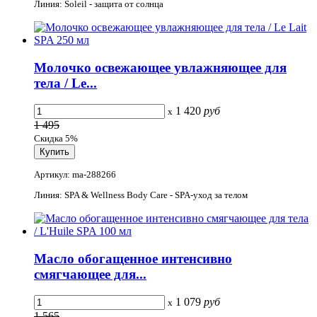
Линия: Soleil - защита от солнца
Молочко освежающее увлажняющее для
тела / Le...
1 420
руб
x
1 495
Скидка 5%
Артикул: ma-288266
Линия: SPA & Wellness Body Care - SPA-уход за телом
Масло обогащенное интенсивно
смягчающее для...
1 079
руб
x
1 565