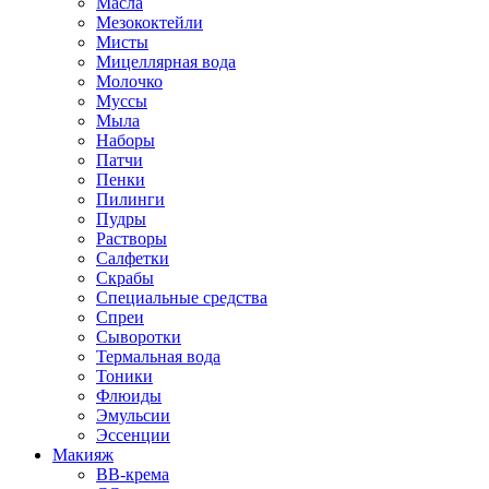
Масла
Мезококтейли
Мисты
Мицеллярная вода
Молочко
Муссы
Мыла
Наборы
Патчи
Пенки
Пилинги
Пудры
Растворы
Салфетки
Скрабы
Специальные средства
Спреи
Сыворотки
Термальная вода
Тоники
Флюиды
Эмульсии
Эссенции
Макияж
BB-крема