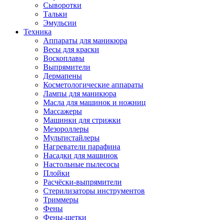
Сыворотки
Тальки
Эмульсии
Техника
Аппараты для маникюра
Весы для краски
Воскоплавы
Выпрямители
Дермапены
Косметологические аппараты
Лампы для маникюра
Масла для машинок и ножниц
Массажеры
Машинки для стрижки
Мезороллеры
Мультистайлеры
Нагреватели парафина
Насадки для машинок
Настольные пылесосы
Плойки
Расчёски-выпрямители
Стерилизаторы инструментов
Триммеры
Фены
Фены-щетки