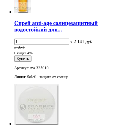
Спрей anti-age солнцезащитный
водостойкий для...
2 141
руб
x
2 231
Скидка 4%
Артикул: ma-325010
Линия: Soleil - защита от солнца