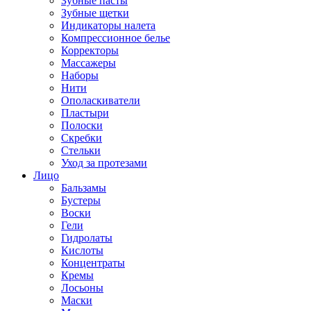
Зубные пасты
Зубные щетки
Индикаторы налета
Компрессионное белье
Корректоры
Массажеры
Наборы
Нити
Ополаскиватели
Пластыри
Полоски
Скребки
Стельки
Уход за протезами
Лицо
Бальзамы
Бустеры
Воски
Гели
Гидролаты
Кислоты
Концентраты
Кремы
Лосьоны
Маски