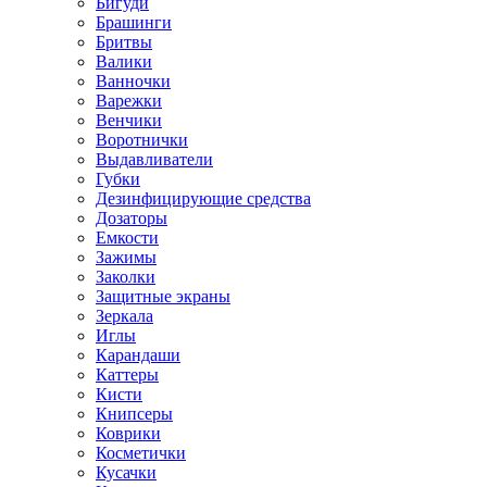
Бигуди
Брашинги
Бритвы
Валики
Ванночки
Варежки
Венчики
Воротнички
Выдавливатели
Губки
Дезинфицирующие средства
Дозаторы
Емкости
Зажимы
Заколки
Защитные экраны
Зеркала
Иглы
Карандаши
Каттеры
Кисти
Книпсеры
Коврики
Косметички
Кусачки