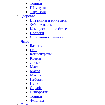
Тоники
Шампуни
Эмульсии
Здоровье
Витамины и минералы
Зубные пасты
Компрессионное белье
Полоски
Спортивное питание
Лицо
Бальзамы
Гели
Концентраты
Кремы
Лосьоны
Маски
Масла
Муссы
Наборы
Пенки
Скрабы
Сыворотки
Тоники
Флюиды
Тело