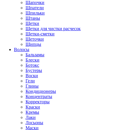
Шапочки
Шпатели
Шпильки
Штаны
Щетки
Щетки для чистки расчесок
Щетки-сметки
Щеточки
Щипцы
Волосы
Бальзамы
Блески
Ботокс
Бустеры
Воски
Гели
Глины
Кондиционеры
Концентраты
Корректоры
Краски
Кремы
Лаки
Лосьоны
Маски