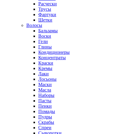
Расчески
Трусы
Фартуки
Щетки
Волосы
Бальзамы
Воски
Гели
Глины
Кондиционеры
Концентраты
Краски
Кремы
Лаки
Лосьоны
Маски
Масла
Наборы
Пасты
Пенки
Помады
Пудры
Скрабы
Спреи
Сыворотки