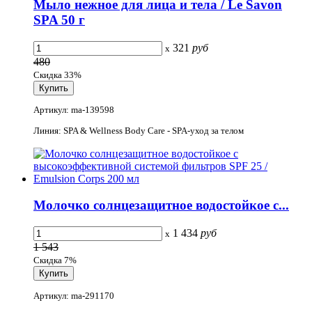
Мыло нежное для лица и тела / Le Savon
SPA 50 г
321
руб
x
480
Скидка 33%
Артикул: ma-139598
Линия: SPA & Wellness Body Care - SPA-уход за телом
Молочко солнцезащитное водостойкое с...
1 434
руб
x
1 543
Скидка 7%
Артикул: ma-291170