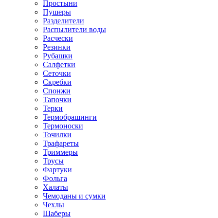
Простыни
Пушеры
Разделители
Распылители воды
Расчески
Резинки
Рубашки
Салфетки
Сеточки
Скребки
Спонжи
Тапочки
Терки
Термобрашинги
Термоноски
Точилки
Трафареты
Триммеры
Трусы
Фартуки
Фольга
Халаты
Чемоданы и сумки
Чехлы
Шаберы