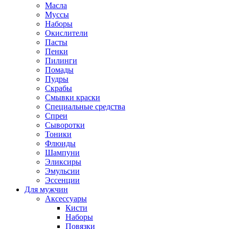
Масла
Муссы
Наборы
Окислители
Пасты
Пенки
Пилинги
Помады
Пудры
Скрабы
Смывки краски
Специальные средства
Спреи
Сыворотки
Тоники
Флюиды
Шампуни
Эликсиры
Эмульсии
Эссенции
Для мужчин
Аксессуары
Кисти
Наборы
Повязки