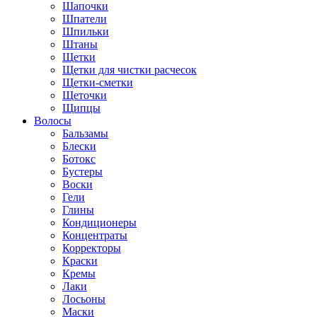
Шапочки
Шпатели
Шпильки
Штаны
Щетки
Щетки для чистки расчесок
Щетки-сметки
Щеточки
Щипцы
Волосы
Бальзамы
Блески
Ботокс
Бустеры
Воски
Гели
Глины
Кондиционеры
Концентраты
Корректоры
Краски
Кремы
Лаки
Лосьоны
Маски