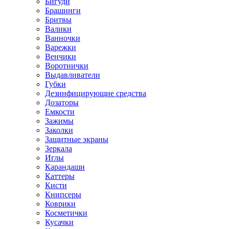
Бигуди
Брашинги
Бритвы
Валики
Ванночки
Варежки
Венчики
Воротнички
Выдавливатели
Губки
Дезинфицирующие средства
Дозаторы
Емкости
Зажимы
Заколки
Защитные экраны
Зеркала
Иглы
Карандаши
Каттеры
Кисти
Книпсеры
Коврики
Косметички
Кусачки