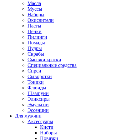
Масла
Муссы
Наборы
Окислители
Пасты
Пенки
Пилинги
Помады
Пудры
Скрабы
Смывки краски
Специальные средства
Спреи
Сыворотки
Тоники
Флюиды
Шампуни
Эликсиры
Эмульсии
Эссенции
Для мужчин
Аксессуары
Кисти
Наборы
Повязки