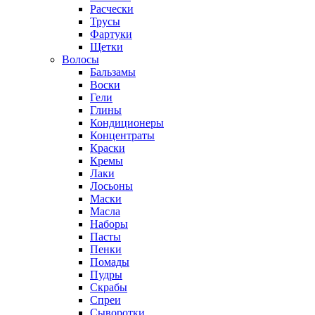
Расчески
Трусы
Фартуки
Щетки
Волосы
Бальзамы
Воски
Гели
Глины
Кондиционеры
Концентраты
Краски
Кремы
Лаки
Лосьоны
Маски
Масла
Наборы
Пасты
Пенки
Помады
Пудры
Скрабы
Спреи
Сыворотки