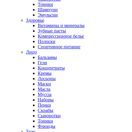
Тоники
Шампуни
Эмульсии
Здоровье
Витамины и минералы
Зубные пасты
Компрессионное белье
Полоски
Спортивное питание
Лицо
Бальзамы
Гели
Концентраты
Кремы
Лосьоны
Маски
Масла
Муссы
Наборы
Пенки
Скрабы
Сыворотки
Тоники
Флюиды
Тело