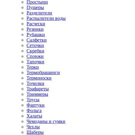
Простыни
Пушеры
Разделители
Распылители воды
Расчески
Резинки
Рубашки
Салфетки
Сеточки
Скребки
Спонжи
Тапочки
Терки
Термобрашинги
Термоноски
Точилки
Трафареты
Триммеры
Трусы
Фартуки
Фольга
Халаты
Чемоданы и сумки
Чехлы
Шаберы