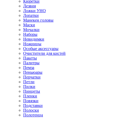
Кюретки
Лезвия
Ложки УНО
Лопатки
Манекен головы
Маски
Мочалки
Наборы
Невидимки
Ножницы
Особые аксессуары
Очистители для кистей
Пакеты
Палитры
Пемза
Пеньюары
Перчатки
Петли
Пилки
Пинцеты
Пленки
Повязки
Подставки
Полоски
Полотенца