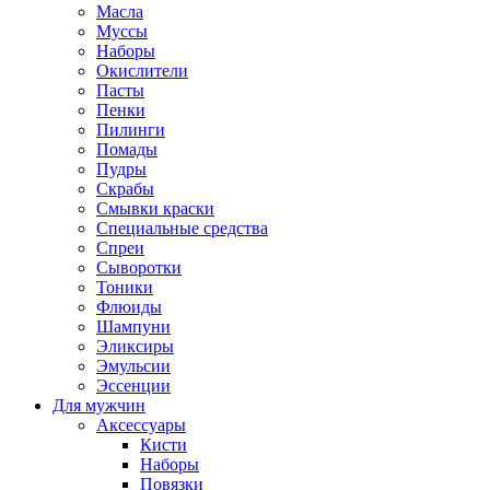
Масла
Муссы
Наборы
Окислители
Пасты
Пенки
Пилинги
Помады
Пудры
Скрабы
Смывки краски
Специальные средства
Спреи
Сыворотки
Тоники
Флюиды
Шампуни
Эликсиры
Эмульсии
Эссенции
Для мужчин
Аксессуары
Кисти
Наборы
Повязки