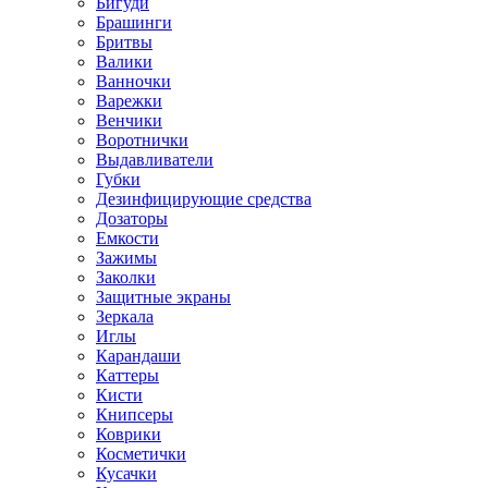
Бигуди
Брашинги
Бритвы
Валики
Ванночки
Варежки
Венчики
Воротнички
Выдавливатели
Губки
Дезинфицирующие средства
Дозаторы
Емкости
Зажимы
Заколки
Защитные экраны
Зеркала
Иглы
Карандаши
Каттеры
Кисти
Книпсеры
Коврики
Косметички
Кусачки