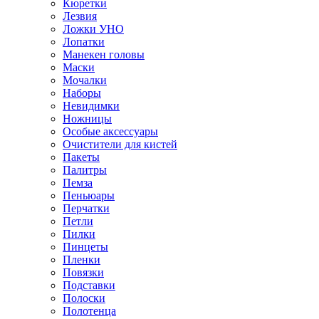
Кюретки
Лезвия
Ложки УНО
Лопатки
Манекен головы
Маски
Мочалки
Наборы
Невидимки
Ножницы
Особые аксессуары
Очистители для кистей
Пакеты
Палитры
Пемза
Пеньюары
Перчатки
Петли
Пилки
Пинцеты
Пленки
Повязки
Подставки
Полоски
Полотенца