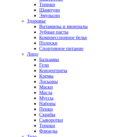
Тоники
Шампуни
Эмульсии
Здоровье
Витамины и минералы
Зубные пасты
Компрессионное белье
Полоски
Спортивное питание
Лицо
Бальзамы
Гели
Концентраты
Кремы
Лосьоны
Маски
Масла
Муссы
Наборы
Пенки
Скрабы
Сыворотки
Тоники
Флюиды
Тело