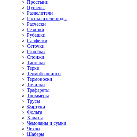
Простыни
Пушеры
Разделители
Распылители воды
Расчески
Резинки
Рубашки
Салфетки
Сеточки
Скребки
Спонжи
Тапочки
Терки
Термобрашинги
Термоноски
Точилки
Трафареты
Триммеры
Трусы
Фартуки
Фольга
Халаты
Чемоданы и сумки
Чехлы
Шаберы