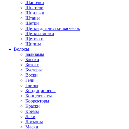
Шапочки
Шпатели
Шпильки
Штаны
Щетки
Щетки для чистки расчесок
Щетки-сметки
Щеточки
Щипцы
Волосы
Бальзамы
Блески
Ботокс
Бустеры
Воски
Гели
Глины
Кондиционеры
Концентраты
Корректоры
Краски
Кремы
Лаки
Лосьоны
Маски