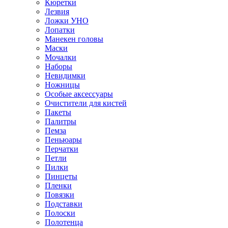
Кюретки
Лезвия
Ложки УНО
Лопатки
Манекен головы
Маски
Мочалки
Наборы
Невидимки
Ножницы
Особые аксессуары
Очистители для кистей
Пакеты
Палитры
Пемза
Пеньюары
Перчатки
Петли
Пилки
Пинцеты
Пленки
Повязки
Подставки
Полоски
Полотенца