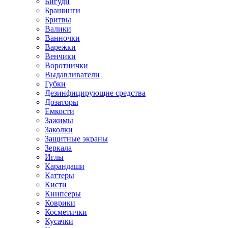
Бигуди
Брашинги
Бритвы
Валики
Ванночки
Варежки
Венчики
Воротнички
Выдавливатели
Губки
Дезинфицирующие средства
Дозаторы
Емкости
Зажимы
Заколки
Защитные экраны
Зеркала
Иглы
Карандаши
Каттеры
Кисти
Книпсеры
Коврики
Косметички
Кусачки