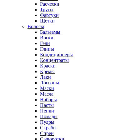
Расчески
Трусы
Фартуки
Щетки
Волосы
Бальзамы
Воски
Гели
Глины
Кондиционеры
Концентраты
Краски
Кремы
Лаки
Лосьоны
Маски
Масла
Наборы
Пасты
Пенки
Помады
Пудры
Скрабы
Спреи
Сыворотки