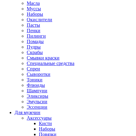
Масла
Муссы
Наборы
Окислители
Пасты
Пенки
Пилинги
Помады
Пудры
Скрабы
Смывки краски
Специальные средства
Спреи
Сыворотки
Тоники
Флюиды
Шампуни
Эликсиры
Эмульсии
Эссенции
Для мужчин
Аксессуары
Кисти
Наборы
Повязки