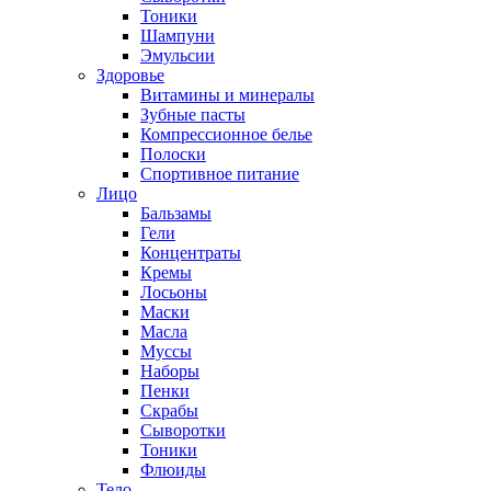
Тоники
Шампуни
Эмульсии
Здоровье
Витамины и минералы
Зубные пасты
Компрессионное белье
Полоски
Спортивное питание
Лицо
Бальзамы
Гели
Концентраты
Кремы
Лосьоны
Маски
Масла
Муссы
Наборы
Пенки
Скрабы
Сыворотки
Тоники
Флюиды
Тело