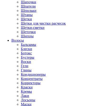
Шапочки
Шпатели
Шпильки
Штаны
Щетки
Щетки для чистки расчесок
Щетки-сметки
Щеточки
Щипцы
Волосы
Бальзамы
Блески
Ботокс
Бустеры
Воски
Гели
Глины
Кондиционеры
Концентраты
Корректоры
Краски
Кремы
Лаки
Лосьоны
Маски