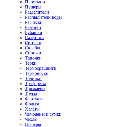
Простыни
Пушеры
Разделители
Распылители воды
Расчески
Резинки
Рубашки
Салфетки
Сеточки
Скребки
Спонжи
Тапочки
Терки
Термобрашинги
Термоноски
Точилки
Трафареты
Триммеры
Трусы
Фартуки
Фольга
Халаты
Чемоданы и сумки
Чехлы
Шаберы