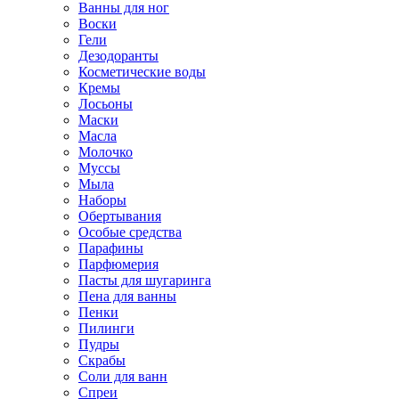
Ванны для ног
Воски
Гели
Дезодоранты
Косметические воды
Кремы
Лосьоны
Маски
Масла
Молочко
Муссы
Мыла
Наборы
Обертывания
Особые средства
Парафины
Парфюмерия
Пасты для шугаринга
Пена для ванны
Пенки
Пилинги
Пудры
Скрабы
Соли для ванн
Спреи