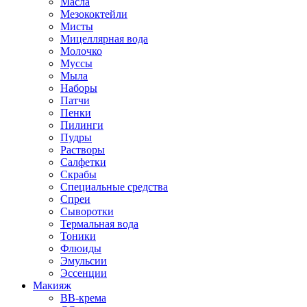
Масла
Мезококтейли
Мисты
Мицеллярная вода
Молочко
Муссы
Мыла
Наборы
Патчи
Пенки
Пилинги
Пудры
Растворы
Салфетки
Скрабы
Специальные средства
Спреи
Сыворотки
Термальная вода
Тоники
Флюиды
Эмульсии
Эссенции
Макияж
BB-крема