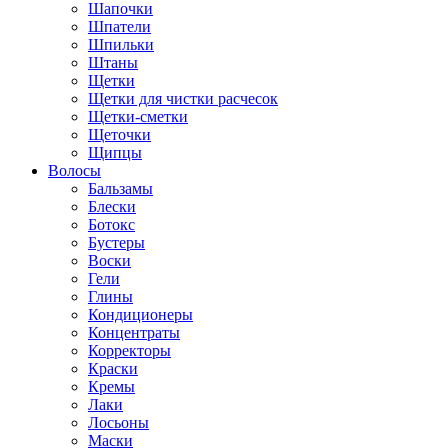
Шапочки
Шпатели
Шпильки
Штаны
Щетки
Щетки для чистки расчесок
Щетки-сметки
Щеточки
Щипцы
Волосы
Бальзамы
Блески
Ботокс
Бустеры
Воски
Гели
Глины
Кондиционеры
Концентраты
Корректоры
Краски
Кремы
Лаки
Лосьоны
Маски