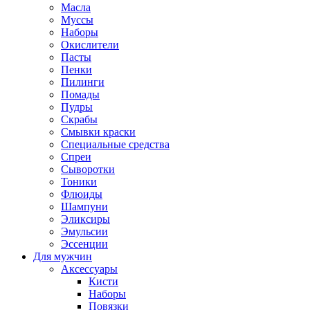
Масла
Муссы
Наборы
Окислители
Пасты
Пенки
Пилинги
Помады
Пудры
Скрабы
Смывки краски
Специальные средства
Спреи
Сыворотки
Тоники
Флюиды
Шампуни
Эликсиры
Эмульсии
Эссенции
Для мужчин
Аксессуары
Кисти
Наборы
Повязки