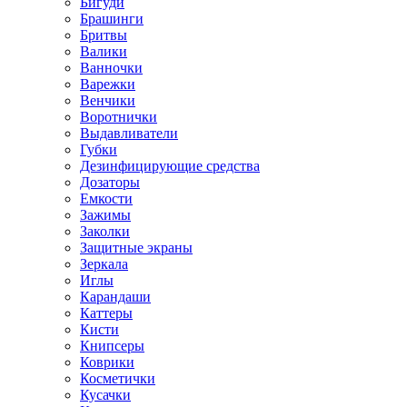
Бигуди
Брашинги
Бритвы
Валики
Ванночки
Варежки
Венчики
Воротнички
Выдавливатели
Губки
Дезинфицирующие средства
Дозаторы
Емкости
Зажимы
Заколки
Защитные экраны
Зеркала
Иглы
Карандаши
Каттеры
Кисти
Книпсеры
Коврики
Косметички
Кусачки