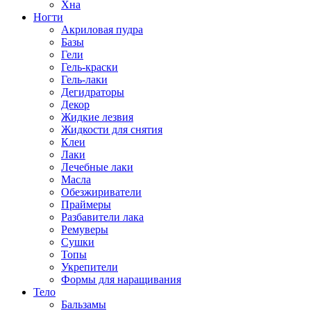
Хна
Ногти
Акриловая пудра
Базы
Гели
Гель-краски
Гель-лаки
Дегидраторы
Декор
Жидкие лезвия
Жидкости для снятия
Клеи
Лаки
Лечебные лаки
Масла
Обезжириватели
Праймеры
Разбавители лака
Ремуверы
Сушки
Топы
Укрепители
Формы для наращивания
Тело
Бальзамы