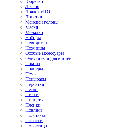
Кюретки
Лезвия
Ложки УНО
Лопатки
Манекен головы
Маски
Мочалки
Наборы
Невидимки
Ножницы
Особые аксессуары
Очистители для кистей
Пакеты
Палитры
Пемза
Пеньюары
Перчатки
Петли
Пилки
Пинцеты
Пленки
Повязки
Подставки
Полоски
Полотенца