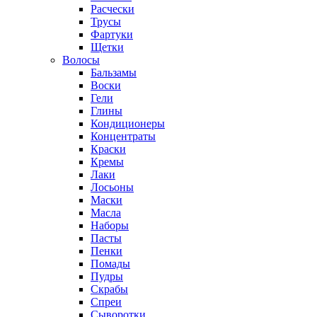
Расчески
Трусы
Фартуки
Щетки
Волосы
Бальзамы
Воски
Гели
Глины
Кондиционеры
Концентраты
Краски
Кремы
Лаки
Лосьоны
Маски
Масла
Наборы
Пасты
Пенки
Помады
Пудры
Скрабы
Спреи
Сыворотки