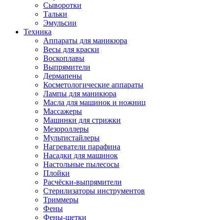
Сыворотки
Тальки
Эмульсии
Техника
Аппараты для маникюра
Весы для краски
Воскоплавы
Выпрямители
Дермапены
Косметологические аппараты
Лампы для маникюра
Масла для машинок и ножниц
Массажеры
Машинки для стрижки
Мезороллеры
Мультистайлеры
Нагреватели парафина
Насадки для машинок
Настольные пылесосы
Плойки
Расчёски-выпрямители
Стерилизаторы инструментов
Триммеры
Фены
Фены-щетки