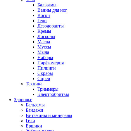
Бальзамы
Ванны для ног
Воски
Гели
Дезодоранты
Кремы
Лосьоны
Масла
Муссы
Мыла
Наборы
Парфюмерия
Пилинги
Скрабы
Спреи
Техника
Триммеры
Электробритвы
Здоровье
Бальзамы
Бандажи
Витамины и минералы
Гели
Ершики