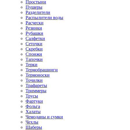
Простыни
Пушеры
Разделители
Распылители воды
Расчески
Резинки
Рубашки
Салфетки
Сеточки
Скребки
Спонжи
Тапочки
Терки
Термобрашинги
Термоноски
Точилки
Трафареты
Триммеры
Трусы
Фартуки
Фольга
Халаты
Чемоданы и сумки
Чехлы
Шаберы