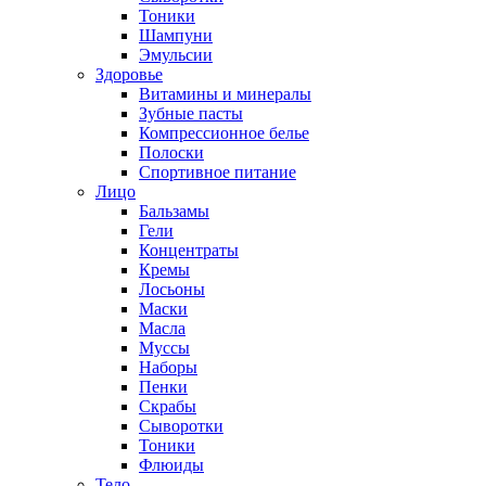
Тоники
Шампуни
Эмульсии
Здоровье
Витамины и минералы
Зубные пасты
Компрессионное белье
Полоски
Спортивное питание
Лицо
Бальзамы
Гели
Концентраты
Кремы
Лосьоны
Маски
Масла
Муссы
Наборы
Пенки
Скрабы
Сыворотки
Тоники
Флюиды
Тело