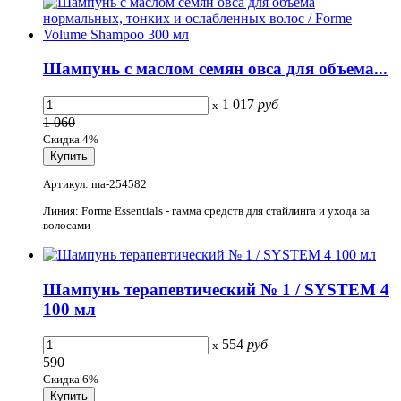
Шампунь с маслом семян овса для объема...
1 017
руб
x
1 060
Скидка 4%
Артикул: ma-254582
Линия: Forme Essentials - гамма средств для стайлинга и ухода за
волосами
Шампунь терапевтический № 1 / SYSTEM 4
100 мл
554
руб
x
590
Скидка 6%