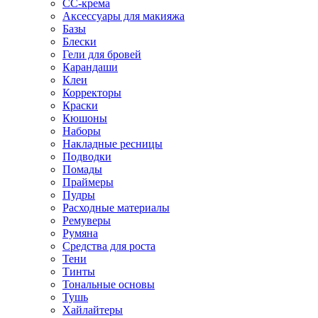
CC-крема
Аксессуары для макияжа
Базы
Блески
Гели для бровей
Карандаши
Клеи
Корректоры
Краски
Кюшоны
Наборы
Накладные ресницы
Подводки
Помады
Праймеры
Пудры
Расходные материалы
Ремуверы
Румяна
Средства для роста
Тени
Тинты
Тональные основы
Тушь
Хайлайтеры