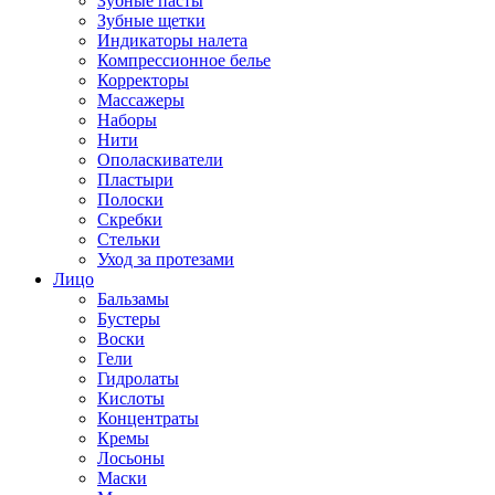
Зубные пасты
Зубные щетки
Индикаторы налета
Компрессионное белье
Корректоры
Массажеры
Наборы
Нити
Ополаскиватели
Пластыри
Полоски
Скребки
Стельки
Уход за протезами
Лицо
Бальзамы
Бустеры
Воски
Гели
Гидролаты
Кислоты
Концентраты
Кремы
Лосьоны
Маски