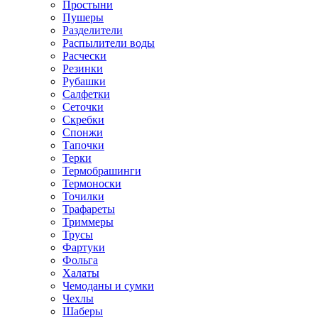
Простыни
Пушеры
Разделители
Распылители воды
Расчески
Резинки
Рубашки
Салфетки
Сеточки
Скребки
Спонжи
Тапочки
Терки
Термобрашинги
Термоноски
Точилки
Трафареты
Триммеры
Трусы
Фартуки
Фольга
Халаты
Чемоданы и сумки
Чехлы
Шаберы