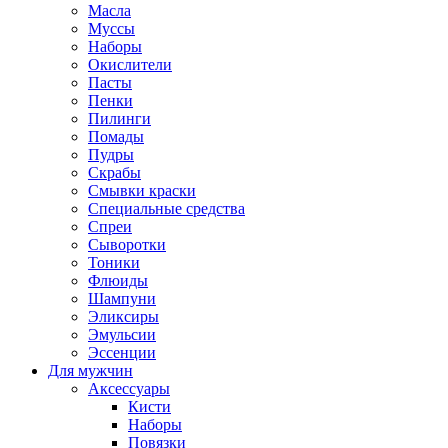
Масла
Муссы
Наборы
Окислители
Пасты
Пенки
Пилинги
Помады
Пудры
Скрабы
Смывки краски
Специальные средства
Спреи
Сыворотки
Тоники
Флюиды
Шампуни
Эликсиры
Эмульсии
Эссенции
Для мужчин
Аксессуары
Кисти
Наборы
Повязки