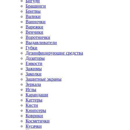
Бигуди
Брашинги
Бритвы
Валики
Ванночки
Варежки
Венчики
Воротнички
Выдавливатели
Губки
Дезинфицирующие средства
Дозаторы
Емкости
Зажимы
Заколки
Защитные экраны
Зеркала
Иглы
Карандаши
Каттеры
Кисти
Книпсеры
Коврики
Косметички
Кусачки