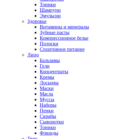
Тоники
Шампуни
Эмульсии
Здоровье
Витамины и минералы
Зубные пасты
Компрессионное белье
Полоски
Спортивное питание
Лицо
Бальзамы
Гели
Концентраты
Кремы
Лосьоны
Маски
Масла
Муссы
Наборы
Пенки
Скрабы
Сыворотки
Тоники
Флюиды
Тело