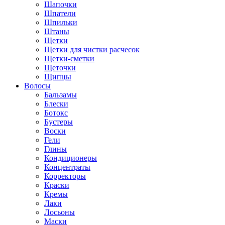
Шапочки
Шпатели
Шпильки
Штаны
Щетки
Щетки для чистки расчесок
Щетки-сметки
Щеточки
Щипцы
Волосы
Бальзамы
Блески
Ботокс
Бустеры
Воски
Гели
Глины
Кондиционеры
Концентраты
Корректоры
Краски
Кремы
Лаки
Лосьоны
Маски