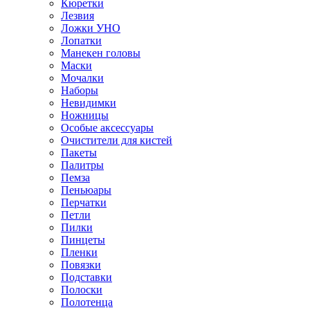
Кюретки
Лезвия
Ложки УНО
Лопатки
Манекен головы
Маски
Мочалки
Наборы
Невидимки
Ножницы
Особые аксессуары
Очистители для кистей
Пакеты
Палитры
Пемза
Пеньюары
Перчатки
Петли
Пилки
Пинцеты
Пленки
Повязки
Подставки
Полоски
Полотенца