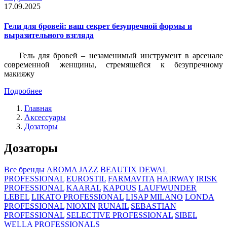
17.09.2025
Гели для бровей: ваш секрет безупречной формы и
выразительного взгляда
Гель для бровей – незаменимый инструмент в арсенале
современной женщины, стремящейся к безупречному
макияжу
Подробнее
Главная
Аксессуары
Дозаторы
Дозаторы
Все бренды
AROMA JAZZ
BEAUTIX
DEWAL
PROFESSIONAL
EUROSTIL
FARMAVITA
HAIRWAY
IRISK
PROFESSIONAL
KAARAL
KAPOUS
LAUFWUNDER
LEBEL
LIKATO PROFESSIONAL
LISAP MILANO
LONDA
PROFESSIONAL
NIOXIN
RUNAIL
SEBASTIAN
PROFESSIONAL
SELECTIVE PROFESSIONAL
SIBEL
WELLA PROFESSIONALS