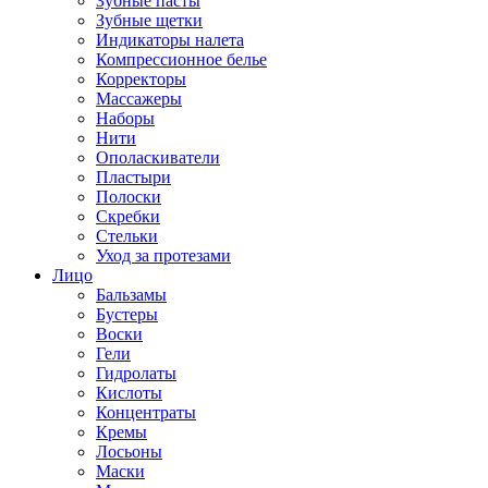
Зубные пасты
Зубные щетки
Индикаторы налета
Компрессионное белье
Корректоры
Массажеры
Наборы
Нити
Ополаскиватели
Пластыри
Полоски
Скребки
Стельки
Уход за протезами
Лицо
Бальзамы
Бустеры
Воски
Гели
Гидролаты
Кислоты
Концентраты
Кремы
Лосьоны
Маски