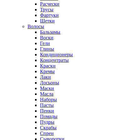
Расчески
Трусы
Фартуки
Щетки
Волосы
Бальзамы
Воски
Гели
Глины
Кондиционеры
Концентраты
Краски
Кремы
Лаки
Лосьоны
Маски
Масла
Наборы
Пасты
Пенки
Помады
Пудры
Скрабы
Спреи
Сыворотки