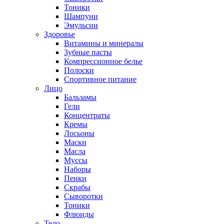
Тоники
Шампуни
Эмульсии
Здоровье
Витамины и минералы
Зубные пасты
Компрессионное белье
Полоски
Спортивное питание
Лицо
Бальзамы
Гели
Концентраты
Кремы
Лосьоны
Маски
Масла
Муссы
Наборы
Пенки
Скрабы
Сыворотки
Тоники
Флюиды
Тело