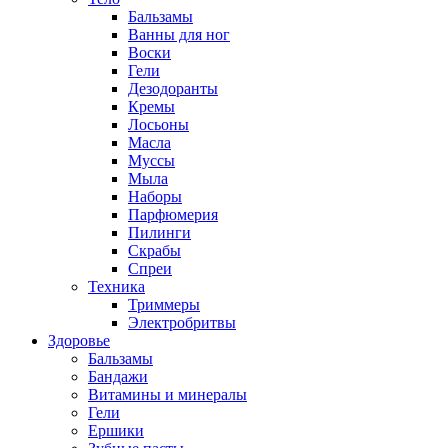
Бальзамы
Ванны для ног
Воски
Гели
Дезодоранты
Кремы
Лосьоны
Масла
Муссы
Мыла
Наборы
Парфюмерия
Пилинги
Скрабы
Спреи
Техника
Триммеры
Электробритвы
Здоровье
Бальзамы
Бандажи
Витамины и минералы
Гели
Ершики