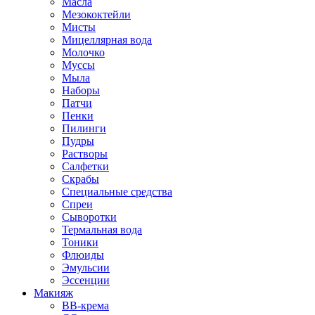
Масла
Мезококтейли
Мисты
Мицеллярная вода
Молочко
Муссы
Мыла
Наборы
Патчи
Пенки
Пилинги
Пудры
Растворы
Салфетки
Скрабы
Специальные средства
Спреи
Сыворотки
Термальная вода
Тоники
Флюиды
Эмульсии
Эссенции
Макияж
BB-крема