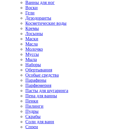
Ванны для ног
Воски
Гели
Дезодоранты
Косметические воды
Кремы
Лосьоны
Маски
Масла
Молочко
Муссы
Мыла
Наборы
Обертывания
Особые средства
Парафины
Парфюмерия
Пасты для шугаринга
Пена для ванны
Пенки
Пилинги
Пудры
Скрабы
Соли для ванн
Спреи