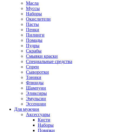
Масла
Муссы
Наборы
Окислители
Пасты
Пенки
Пилинги
Помады
Пудры
Скрабы
Смывки краски
Специальные средства
Спреи
Сыворотки
Тоники
Флюиды
Шампуни
Эликсиры
Эмульсии
Эссенции
Для мужчин
Аксессуары
Кисти
Наборы
Повязки