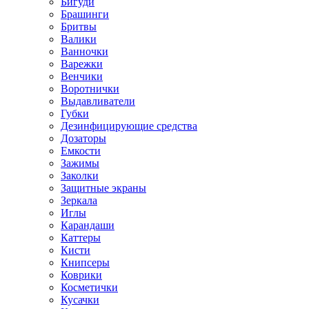
Бигуди
Брашинги
Бритвы
Валики
Ванночки
Варежки
Венчики
Воротнички
Выдавливатели
Губки
Дезинфицирующие средства
Дозаторы
Емкости
Зажимы
Заколки
Защитные экраны
Зеркала
Иглы
Карандаши
Каттеры
Кисти
Книпсеры
Коврики
Косметички
Кусачки