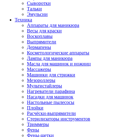
Сыворотки
Тальки
Эмульсии
Техника
Аппараты для маникюра
Весы для краски
Воскоплавы
Выпрямители
Дермапены
Косметологические аппараты
Лампы для маникюра
Масла для машинок и ножниц
Массажеры
Машинки для стрижки
Мезороллеры
Мультистайлеры
Нагреватели парафина
Насадки для машинок
Настольные пылесосы
Плойки
Расчёски-выпрямители
Стерилизаторы инструментов
Триммеры
Фены
Фены-щетки