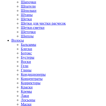
Шапочки
Шпатели
Шпильки
Штаны
Щетки
Щетки для чистки расчесок
Щетки-сметки
Щеточки
Щипцы
Волосы
Бальзамы
Блески
Ботокс
Бустеры
Воски
Гели
Глины
Кондиционеры
Концентраты
Корректоры
Краски
Кремы
Лаки
Лосьоны
Маски