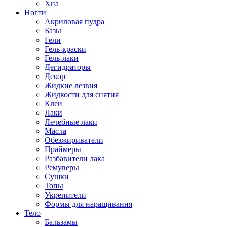
Хна
Ногти
Акриловая пудра
Базы
Гели
Гель-краски
Гель-лаки
Дегидраторы
Декор
Жидкие лезвия
Жидкости для снятия
Клеи
Лаки
Лечебные лаки
Масла
Обезжириватели
Праймеры
Разбавители лака
Ремуверы
Сушки
Топы
Укрепители
Формы для наращивания
Тело
Бальзамы