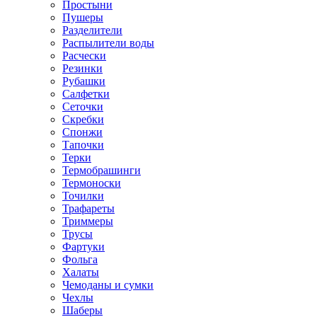
Простыни
Пушеры
Разделители
Распылители воды
Расчески
Резинки
Рубашки
Салфетки
Сеточки
Скребки
Спонжи
Тапочки
Терки
Термобрашинги
Термоноски
Точилки
Трафареты
Триммеры
Трусы
Фартуки
Фольга
Халаты
Чемоданы и сумки
Чехлы
Шаберы