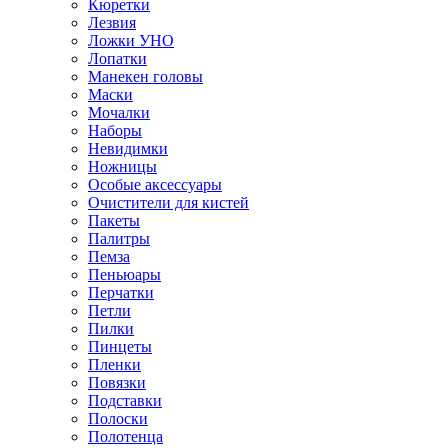
Кюретки
Лезвия
Ложки УНО
Лопатки
Манекен головы
Маски
Мочалки
Наборы
Невидимки
Ножницы
Особые аксессуары
Очистители для кистей
Пакеты
Палитры
Пемза
Пеньюары
Перчатки
Петли
Пилки
Пинцеты
Пленки
Повязки
Подставки
Полоски
Полотенца