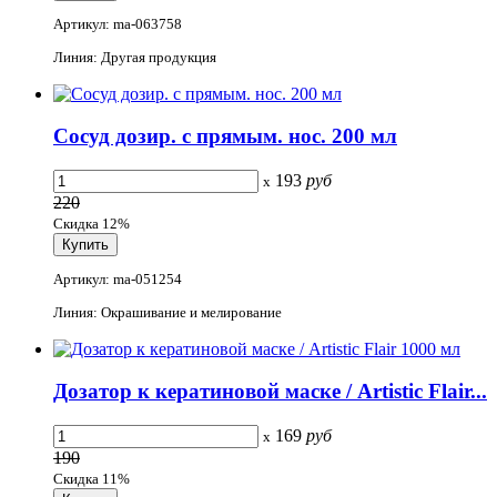
Артикул: ma-063758
Линия: Другая продукция
Сосуд дозир. с прямым. нос. 200 мл
193
руб
x
220
Скидка 12%
Артикул: ma-051254
Линия: Окрашивание и мелирование
Дозатор к кератиновой маске / Artistic Flair...
169
руб
x
190
Скидка 11%