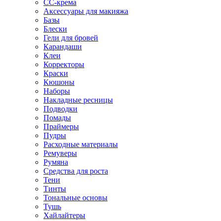
CC-крема
Аксессуары для макияжа
Базы
Блески
Гели для бровей
Карандаши
Клеи
Корректоры
Краски
Кюшоны
Наборы
Накладные ресницы
Подводки
Помады
Праймеры
Пудры
Расходные материалы
Ремуверы
Румяна
Средства для роста
Тени
Тинты
Тональные основы
Тушь
Хайлайтеры