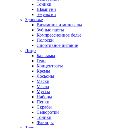
Тоники
Шампуни
Эмульсии
Здоровье
Витамины и минералы
Зубные пасты
Компрессионное белье
Полоски
Спортивное питание
Лицо
Бальзамы
Гели
Концентраты
Кремы
Лосьоны
Маски
Масла
Муссы
Наборы
Пенки
Скрабы
Сыворотки
Тоники
Флюиды
Тело