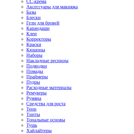
CC-крема
Аксессуары для макияжа
Базы
Блески
Гели для бровей
Карандаши
Клеи
Корректоры
Краски
Кюшоны
Наборы
Накладные ресницы
Подводки
Помады
Праймеры
Пудры
Расходные материалы
Ремуверы
Румяна
Средства для роста
Тени
Тинты
Тональные основы
Тушь
Хайлайтеры