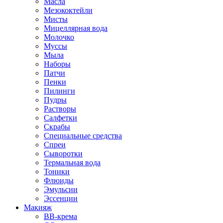
Масла
Мезококтейли
Мисты
Мицеллярная вода
Молочко
Муссы
Мыла
Наборы
Патчи
Пенки
Пилинги
Пудры
Растворы
Салфетки
Скрабы
Специальные средства
Спреи
Сыворотки
Термальная вода
Тоники
Флюиды
Эмульсии
Эссенции
Макияж
BB-крема