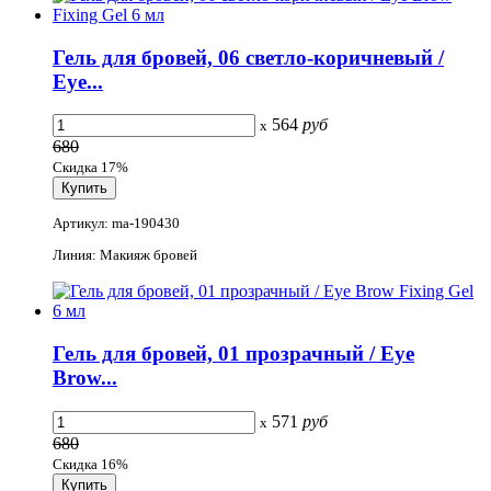
Гель для бровей, 06 светло-коричневый /
Eye...
564
руб
x
680
Скидка 17%
Артикул: ma-190430
Линия: Макияж бровей
Гель для бровей, 01 прозрачный / Eye
Brow...
571
руб
x
680
Скидка 16%