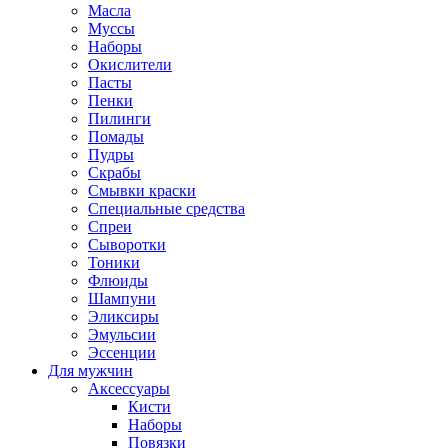
Масла
Муссы
Наборы
Окислители
Пасты
Пенки
Пилинги
Помады
Пудры
Скрабы
Смывки краски
Специальные средства
Спреи
Сыворотки
Тоники
Флюиды
Шампуни
Эликсиры
Эмульсии
Эссенции
Для мужчин
Аксессуары
Кисти
Наборы
Повязки