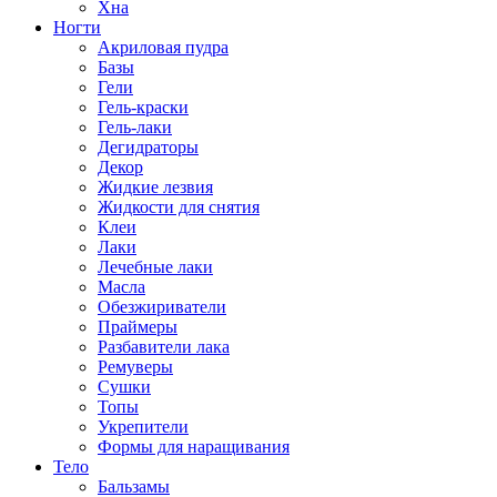
Хна
Ногти
Акриловая пудра
Базы
Гели
Гель-краски
Гель-лаки
Дегидраторы
Декор
Жидкие лезвия
Жидкости для снятия
Клеи
Лаки
Лечебные лаки
Масла
Обезжириватели
Праймеры
Разбавители лака
Ремуверы
Сушки
Топы
Укрепители
Формы для наращивания
Тело
Бальзамы