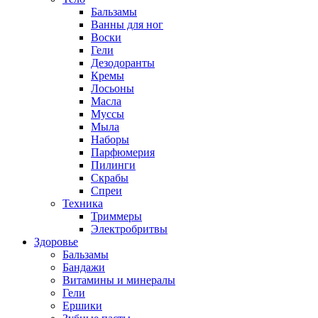
Бальзамы
Ванны для ног
Воски
Гели
Дезодоранты
Кремы
Лосьоны
Масла
Муссы
Мыла
Наборы
Парфюмерия
Пилинги
Скрабы
Спреи
Техника
Триммеры
Электробритвы
Здоровье
Бальзамы
Бандажи
Витамины и минералы
Гели
Ершики