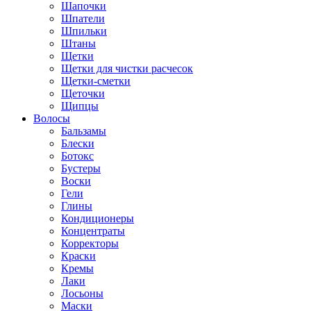
Шапочки
Шпатели
Шпильки
Штаны
Щетки
Щетки для чистки расчесок
Щетки-сметки
Щеточки
Щипцы
Волосы
Бальзамы
Блески
Ботокс
Бустеры
Воски
Гели
Глины
Кондиционеры
Концентраты
Корректоры
Краски
Кремы
Лаки
Лосьоны
Маски