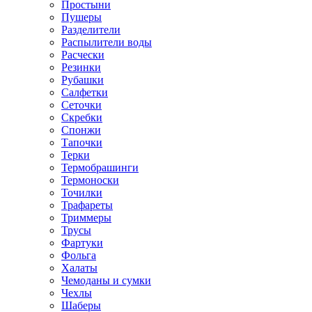
Простыни
Пушеры
Разделители
Распылители воды
Расчески
Резинки
Рубашки
Салфетки
Сеточки
Скребки
Спонжи
Тапочки
Терки
Термобрашинги
Термоноски
Точилки
Трафареты
Триммеры
Трусы
Фартуки
Фольга
Халаты
Чемоданы и сумки
Чехлы
Шаберы