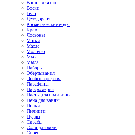
Ванны для ног
Воски
Гели
Дезодоранты
Косметические воды
Кремы
Лосьоны
Маски
Масла
Молочко
Муссы
Мыла
Наборы
Обертывания
Особые средства
Парафины
Парфюмерия
Пасты для шугаринга
Пена для ванны
Пенки
Пилинги
Пудры
Скрабы
Соли для ванн
Спреи