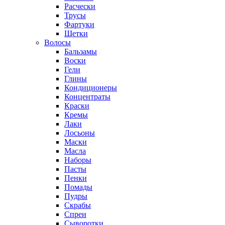
Расчески
Трусы
Фартуки
Щетки
Волосы
Бальзамы
Воски
Гели
Глины
Кондиционеры
Концентраты
Краски
Кремы
Лаки
Лосьоны
Маски
Масла
Наборы
Пасты
Пенки
Помады
Пудры
Скрабы
Спреи
Сыворотки