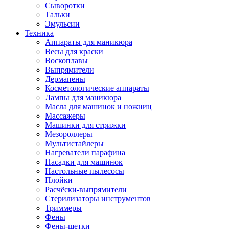
Сыворотки
Тальки
Эмульсии
Техника
Аппараты для маникюра
Весы для краски
Воскоплавы
Выпрямители
Дермапены
Косметологические аппараты
Лампы для маникюра
Масла для машинок и ножниц
Массажеры
Машинки для стрижки
Мезороллеры
Мультистайлеры
Нагреватели парафина
Насадки для машинок
Настольные пылесосы
Плойки
Расчёски-выпрямители
Стерилизаторы инструментов
Триммеры
Фены
Фены-щетки