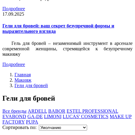
Подробнее
17.09.2025
Гели для бровей: ваш секрет безупречной формы и
выразительного взгляда
Гель для бровей – незаменимый инструмент в арсенале
современной женщины, стремящейся к безупречному
макияжу
Подробнее
Главная
Макияж
Гели для бровей
Гели для бровей
Все бренды
ARDELL
BABOR
ESTEL PROFESSIONAL
EVABOND
GA-DE
LIMONI
LUCAS' COSMETICS
MAKE UP
FACTORY
PUPA
Сортировать по: