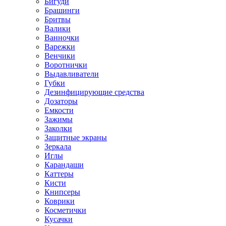
Бигуди
Брашинги
Бритвы
Валики
Ванночки
Варежки
Венчики
Воротнички
Выдавливатели
Губки
Дезинфицирующие средства
Дозаторы
Емкости
Зажимы
Заколки
Защитные экраны
Зеркала
Иглы
Карандаши
Каттеры
Кисти
Книпсеры
Коврики
Косметички
Кусачки