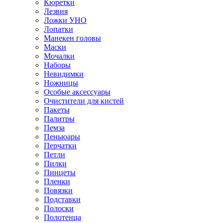
Кюретки
Лезвия
Ложки УНО
Лопатки
Манекен головы
Маски
Мочалки
Наборы
Невидимки
Ножницы
Особые аксессуары
Очистители для кистей
Пакеты
Палитры
Пемза
Пеньюары
Перчатки
Петли
Пилки
Пинцеты
Пленки
Повязки
Подставки
Полоски
Полотенца