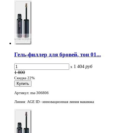
Гель-филлер для бровей, тон 01...
1 404
руб
x
1 800
Скидка 22%
Артикул: ma-306806
Линия: AGE ID - инновационная линия макияжа