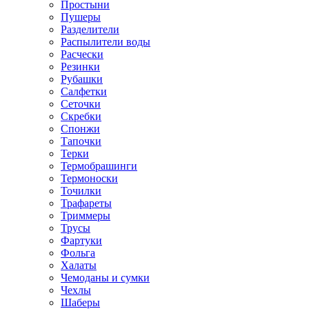
Простыни
Пушеры
Разделители
Распылители воды
Расчески
Резинки
Рубашки
Салфетки
Сеточки
Скребки
Спонжи
Тапочки
Терки
Термобрашинги
Термоноски
Точилки
Трафареты
Триммеры
Трусы
Фартуки
Фольга
Халаты
Чемоданы и сумки
Чехлы
Шаберы