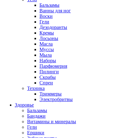
Бальзамы
Ванны для ног
Воски
Гели
Дезодоранты
Кремы
Лосьоны
Масла
Муссы
Мыла
Наборы
Парфюмерия
Пилинги
Скрабы
Спреи
Техника
Триммеры
Электробритвы
Здоровье
Бальзамы
Бандажи
Витамины и минералы
Гели
Ершики