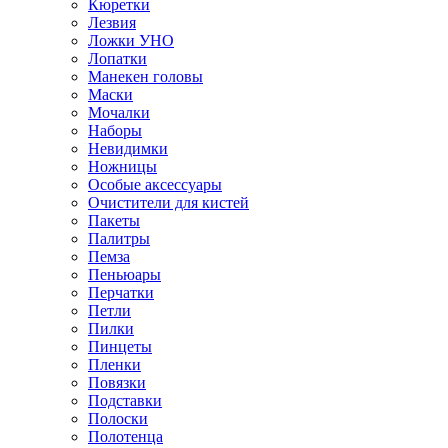
Кюретки
Лезвия
Ложки УНО
Лопатки
Манекен головы
Маски
Мочалки
Наборы
Невидимки
Ножницы
Особые аксессуары
Очистители для кистей
Пакеты
Палитры
Пемза
Пеньюары
Перчатки
Петли
Пилки
Пинцеты
Пленки
Повязки
Подставки
Полоски
Полотенца