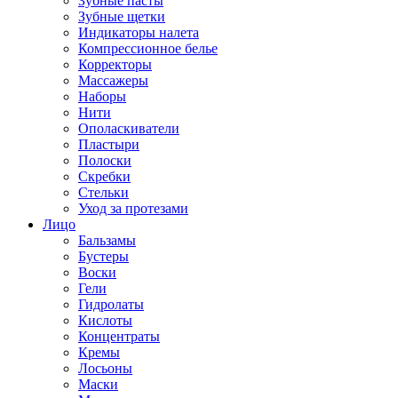
Зубные пасты
Зубные щетки
Индикаторы налета
Компрессионное белье
Корректоры
Массажеры
Наборы
Нити
Ополаскиватели
Пластыри
Полоски
Скребки
Стельки
Уход за протезами
Лицо
Бальзамы
Бустеры
Воски
Гели
Гидролаты
Кислоты
Концентраты
Кремы
Лосьоны
Маски