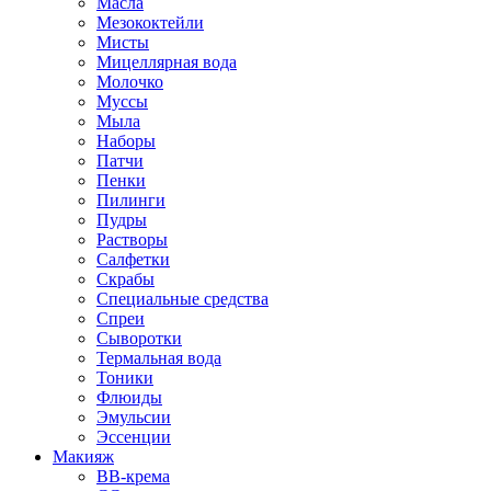
Масла
Мезококтейли
Мисты
Мицеллярная вода
Молочко
Муссы
Мыла
Наборы
Патчи
Пенки
Пилинги
Пудры
Растворы
Салфетки
Скрабы
Специальные средства
Спреи
Сыворотки
Термальная вода
Тоники
Флюиды
Эмульсии
Эссенции
Макияж
BB-крема