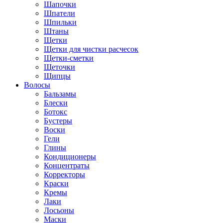
Шапочки
Шпатели
Шпильки
Штаны
Щетки
Щетки для чистки расчесок
Щетки-сметки
Щеточки
Щипцы
Волосы
Бальзамы
Блески
Ботокс
Бустеры
Воски
Гели
Глины
Кондиционеры
Концентраты
Корректоры
Краски
Кремы
Лаки
Лосьоны
Маски