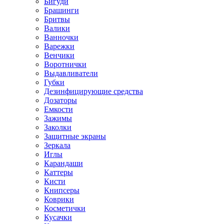
Бигуди
Брашинги
Бритвы
Валики
Ванночки
Варежки
Венчики
Воротнички
Выдавливатели
Губки
Дезинфицирующие средства
Дозаторы
Емкости
Зажимы
Заколки
Защитные экраны
Зеркала
Иглы
Карандаши
Каттеры
Кисти
Книпсеры
Коврики
Косметички
Кусачки