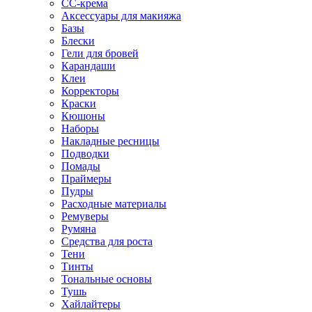
CC-крема
Аксессуары для макияжа
Базы
Блески
Гели для бровей
Карандаши
Клеи
Корректоры
Краски
Кюшоны
Наборы
Накладные ресницы
Подводки
Помады
Праймеры
Пудры
Расходные материалы
Ремуверы
Румяна
Средства для роста
Тени
Тинты
Тональные основы
Тушь
Хайлайтеры