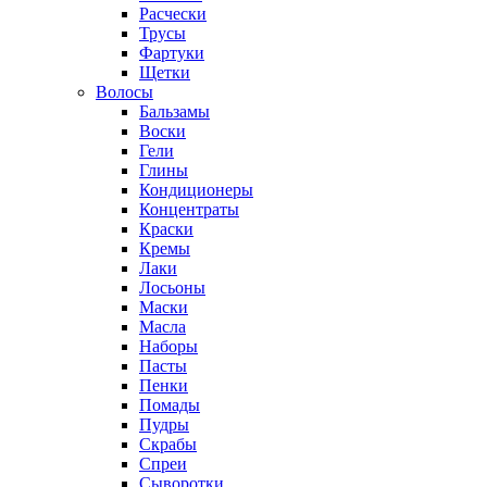
Расчески
Трусы
Фартуки
Щетки
Волосы
Бальзамы
Воски
Гели
Глины
Кондиционеры
Концентраты
Краски
Кремы
Лаки
Лосьоны
Маски
Масла
Наборы
Пасты
Пенки
Помады
Пудры
Скрабы
Спреи
Сыворотки