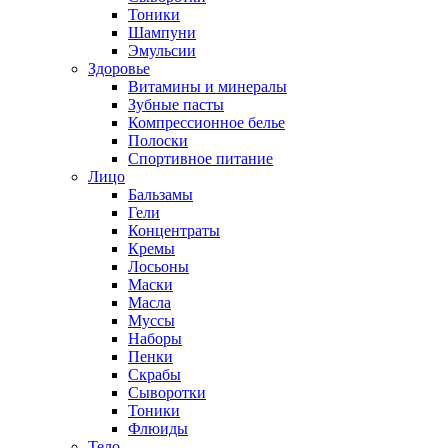
Тоники
Шампуни
Эмульсии
Здоровье
Витамины и минералы
Зубные пасты
Компрессионное белье
Полоски
Спортивное питание
Лицо
Бальзамы
Гели
Концентраты
Кремы
Лосьоны
Маски
Масла
Муссы
Наборы
Пенки
Скрабы
Сыворотки
Тоники
Флюиды
Тело