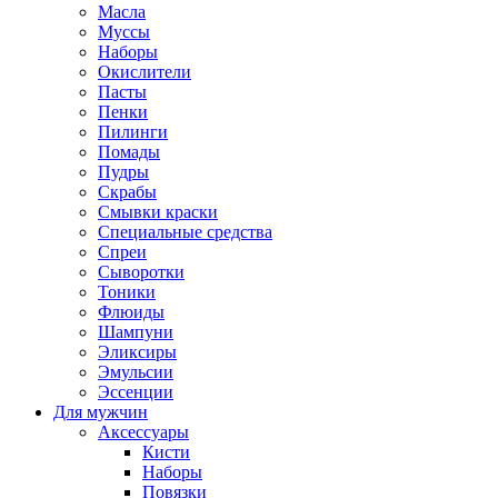
Масла
Муссы
Наборы
Окислители
Пасты
Пенки
Пилинги
Помады
Пудры
Скрабы
Смывки краски
Специальные средства
Спреи
Сыворотки
Тоники
Флюиды
Шампуни
Эликсиры
Эмульсии
Эссенции
Для мужчин
Аксессуары
Кисти
Наборы
Повязки