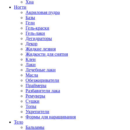
Хна
Ногти
Акриловая пудра
Базы
Гели
Гель-краски
Гель-лаки
Дегидраторы
Декор
Жидкие лезвия
Жидкости для снятия
Клеи
Лаки
Лечебные лаки
Масла
Обезжириватели
Праймеры
Разбавители лака
Ремуверы
Сушки
Топы
Укрепители
Формы для наращивания
Тело
Бальзамы