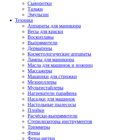
Сыворотки
Тальки
Эмульсии
Техника
Аппараты для маникюра
Весы для краски
Воскоплавы
Выпрямители
Дермапены
Косметологические аппараты
Лампы для маникюра
Масла для машинок и ножниц
Массажеры
Машинки для стрижки
Мезороллеры
Мультистайлеры
Нагреватели парафина
Насадки для машинок
Настольные пылесосы
Плойки
Расчёски-выпрямители
Стерилизаторы инструментов
Триммеры
Фены
Фены-щетки