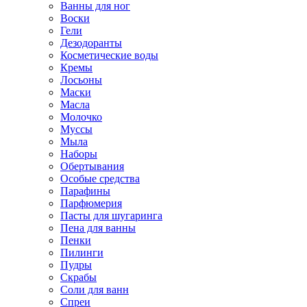
Ванны для ног
Воски
Гели
Дезодоранты
Косметические воды
Кремы
Лосьоны
Маски
Масла
Молочко
Муссы
Мыла
Наборы
Обертывания
Особые средства
Парафины
Парфюмерия
Пасты для шугаринга
Пена для ванны
Пенки
Пилинги
Пудры
Скрабы
Соли для ванн
Спреи