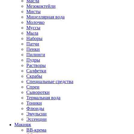
Масла
Мезококтейли
Мисты
Мицеллярная вода
Молочко
Муссы
Мыла
Наборы
Патчи
Пенки
Пилинги
Пудры
Растворы
Салфетки
Скрабы
Специальные средства
Спреи
Сыворотки
Термальная вода
Тоники
Флюиды
Эмульсии
Эссенции
Макияж
BB-крема