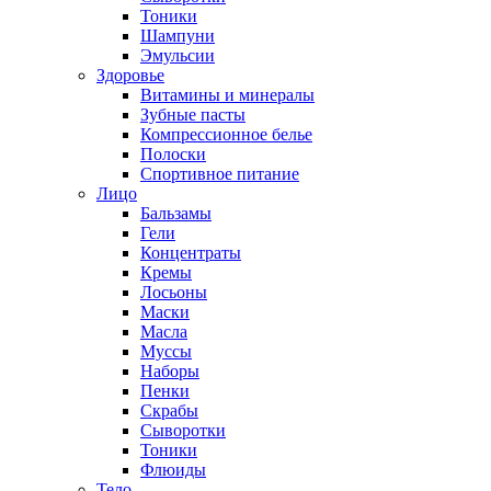
Тоники
Шампуни
Эмульсии
Здоровье
Витамины и минералы
Зубные пасты
Компрессионное белье
Полоски
Спортивное питание
Лицо
Бальзамы
Гели
Концентраты
Кремы
Лосьоны
Маски
Масла
Муссы
Наборы
Пенки
Скрабы
Сыворотки
Тоники
Флюиды
Тело