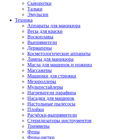
Сыворотки
Тальки
Эмульсии
Техника
Аппараты для маникюра
Весы для краски
Воскоплавы
Выпрямители
Дермапены
Косметологические аппараты
Лампы для маникюра
Масла для машинок и ножниц
Массажеры
Машинки для стрижки
Мезороллеры
Мультистайлеры
Нагреватели парафина
Насадки для машинок
Настольные пылесосы
Плойки
Расчёски-выпрямители
Стерилизаторы инструментов
Триммеры
Фены
Фены-щетки