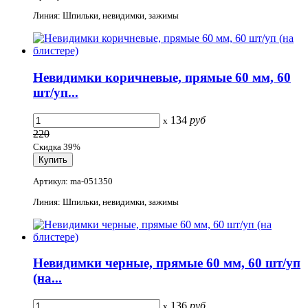
Линия: Шпильки, невидимки, зажимы
Невидимки коричневые, прямые 60 мм, 60
шт/уп...
134
руб
x
220
Скидка 39%
Артикул: ma-051350
Линия: Шпильки, невидимки, зажимы
Невидимки черные, прямые 60 мм, 60 шт/уп
(на...
136
руб
x