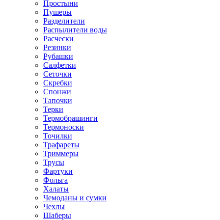
Простыни
Пушеры
Разделители
Распылители воды
Расчески
Резинки
Рубашки
Салфетки
Сеточки
Скребки
Спонжи
Тапочки
Терки
Термобрашинги
Термоноски
Точилки
Трафареты
Триммеры
Трусы
Фартуки
Фольга
Халаты
Чемоданы и сумки
Чехлы
Шаберы