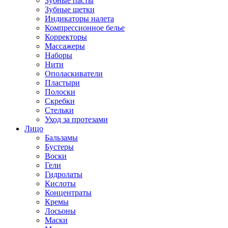
Зубные пасты
Зубные щетки
Индикаторы налета
Компрессионное белье
Корректоры
Массажеры
Наборы
Нити
Ополаскиватели
Пластыри
Полоски
Скребки
Стельки
Уход за протезами
Лицо
Бальзамы
Бустеры
Воски
Гели
Гидролаты
Кислоты
Концентраты
Кремы
Лосьоны
Маски