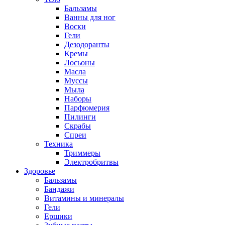
Бальзамы
Ванны для ног
Воски
Гели
Дезодоранты
Кремы
Лосьоны
Масла
Муссы
Мыла
Наборы
Парфюмерия
Пилинги
Скрабы
Спреи
Техника
Триммеры
Электробритвы
Здоровье
Бальзамы
Бандажи
Витамины и минералы
Гели
Ершики