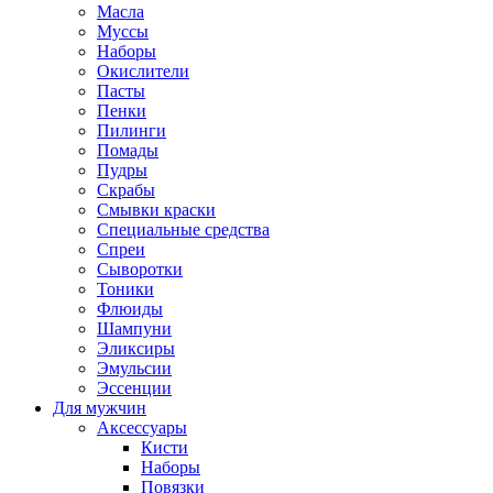
Масла
Муссы
Наборы
Окислители
Пасты
Пенки
Пилинги
Помады
Пудры
Скрабы
Смывки краски
Специальные средства
Спреи
Сыворотки
Тоники
Флюиды
Шампуни
Эликсиры
Эмульсии
Эссенции
Для мужчин
Аксессуары
Кисти
Наборы
Повязки