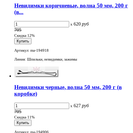
Невидимки коричневые, волна 50 мм, 200 г
(в...
620
руб
x
705
Скидка 12%
Артикул: ma-194918
Линия: Шпильки, невидимки, зажимы
Невидимки черные, волна 50 мм, 200 г (в
коробке)
627
руб
x
705
Скидка 11%
Артикул: ma-194906