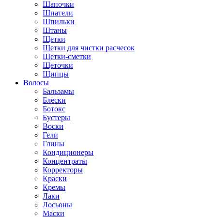
Шапочки
Шпатели
Шпильки
Штаны
Щетки
Щетки для чистки расчесок
Щетки-сметки
Щеточки
Щипцы
Волосы
Бальзамы
Блески
Ботокс
Бустеры
Воски
Гели
Глины
Кондиционеры
Концентраты
Корректоры
Краски
Кремы
Лаки
Лосьоны
Маски