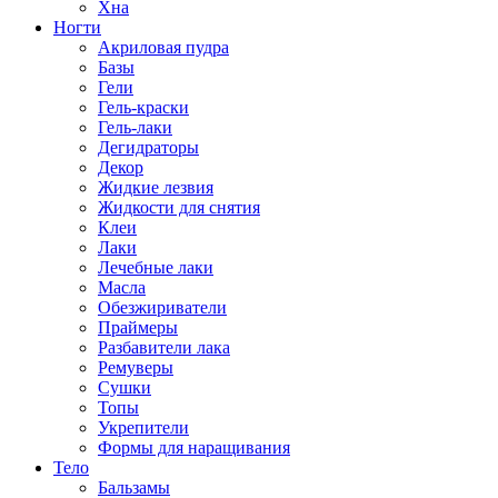
Хна
Ногти
Акриловая пудра
Базы
Гели
Гель-краски
Гель-лаки
Дегидраторы
Декор
Жидкие лезвия
Жидкости для снятия
Клеи
Лаки
Лечебные лаки
Масла
Обезжириватели
Праймеры
Разбавители лака
Ремуверы
Сушки
Топы
Укрепители
Формы для наращивания
Тело
Бальзамы