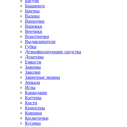
Бигуди
Брашинги
Бритвы
Валики
Ванночки
Варежки
Венчики
Воротнички
Выдавливатели
Губки
Дезинфицирующие средства
Дозаторы
Емкости
Зажимы
Заколки
Защитные экраны
Зеркала
Иглы
Карандаши
Каттеры
Кисти
Книпсеры
Коврики
Косметички
Кусачки