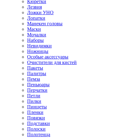
Кюретки
Лезвия
Ложки УНО
Лопатки
Манекен головы
Маски
Мочалки
Наборы
Невидимки
Ножницы
Особые аксессуары
Очистители для кистей
Пакеты
Палитры
Пемза
Пеньюары
Перчатки
Петли
Пилки
Пинцеты
Пленки
Повязки
Подставки
Полоски
Полотенца