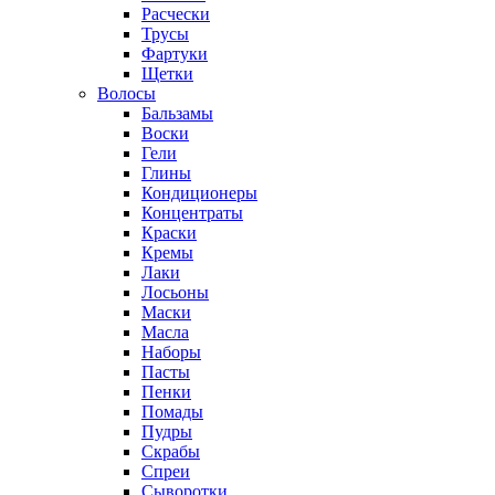
Расчески
Трусы
Фартуки
Щетки
Волосы
Бальзамы
Воски
Гели
Глины
Кондиционеры
Концентраты
Краски
Кремы
Лаки
Лосьоны
Маски
Масла
Наборы
Пасты
Пенки
Помады
Пудры
Скрабы
Спреи
Сыворотки