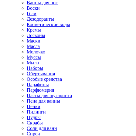
Ванны для ног
Воски
Гели
Дезодоранты
Косметические воды
Кремы
Лосьоны
Маски
Масла
Молочко
Муссы
Мыла
Наборы
Обертывания
Особые средства
Парафины
Парфюмерия
Пасты для шугаринга
Пена для ванны
Пенки
Пилинги
Пудры
Скрабы
Соли для ванн
Спреи