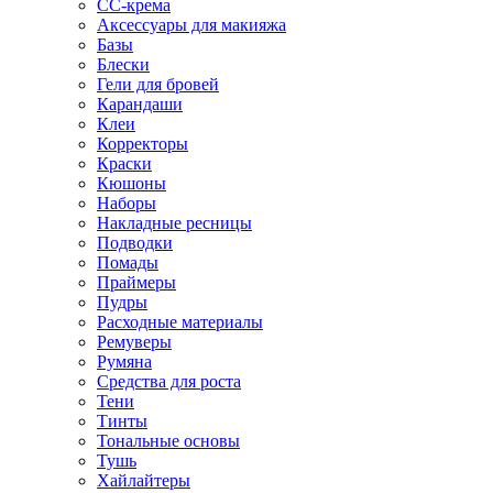
CC-крема
Аксессуары для макияжа
Базы
Блески
Гели для бровей
Карандаши
Клеи
Корректоры
Краски
Кюшоны
Наборы
Накладные ресницы
Подводки
Помады
Праймеры
Пудры
Расходные материалы
Ремуверы
Румяна
Средства для роста
Тени
Тинты
Тональные основы
Тушь
Хайлайтеры