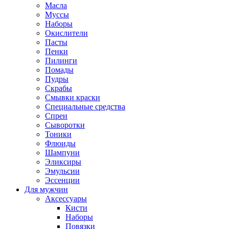
Масла
Муссы
Наборы
Окислители
Пасты
Пенки
Пилинги
Помады
Пудры
Скрабы
Смывки краски
Специальные средства
Спреи
Сыворотки
Тоники
Флюиды
Шампуни
Эликсиры
Эмульсии
Эссенции
Для мужчин
Аксессуары
Кисти
Наборы
Повязки