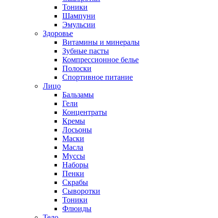
Тоники
Шампуни
Эмульсии
Здоровье
Витамины и минералы
Зубные пасты
Компрессионное белье
Полоски
Спортивное питание
Лицо
Бальзамы
Гели
Концентраты
Кремы
Лосьоны
Маски
Масла
Муссы
Наборы
Пенки
Скрабы
Сыворотки
Тоники
Флюиды
Тело