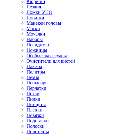
Кюретки
Лезвия
Ложки УНО
Лопатки
Манекен головы
Маски
Мочалки
Наборы
Невидимки
Ножницы
Особые аксессуары
Очистители для кистей
Пакеты
Палитры
Пемза
Пеньюары
Перчатки
Петли
Пилки
Пинцеты
Пленки
Повязки
Подставки
Полоски
Полотенца