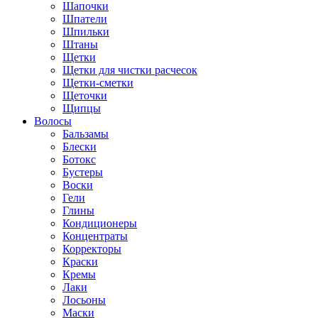
Шапочки
Шпатели
Шпильки
Штаны
Щетки
Щетки для чистки расчесок
Щетки-сметки
Щеточки
Щипцы
Волосы
Бальзамы
Блески
Ботокс
Бустеры
Воски
Гели
Глины
Кондиционеры
Концентраты
Корректоры
Краски
Кремы
Лаки
Лосьоны
Маски