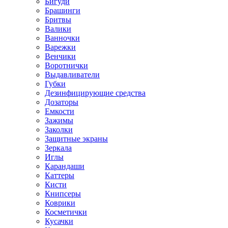
Бигуди
Брашинги
Бритвы
Валики
Ванночки
Варежки
Венчики
Воротнички
Выдавливатели
Губки
Дезинфицирующие средства
Дозаторы
Емкости
Зажимы
Заколки
Защитные экраны
Зеркала
Иглы
Карандаши
Каттеры
Кисти
Книпсеры
Коврики
Косметички
Кусачки