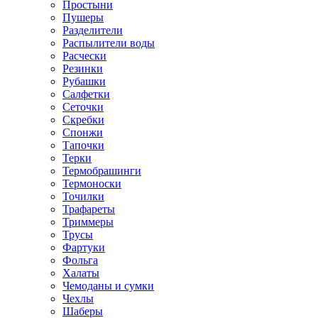
Простыни
Пушеры
Разделители
Распылители воды
Расчески
Резинки
Рубашки
Салфетки
Сеточки
Скребки
Спонжи
Тапочки
Терки
Термобрашинги
Термоноски
Точилки
Трафареты
Триммеры
Трусы
Фартуки
Фольга
Халаты
Чемоданы и сумки
Чехлы
Шаберы