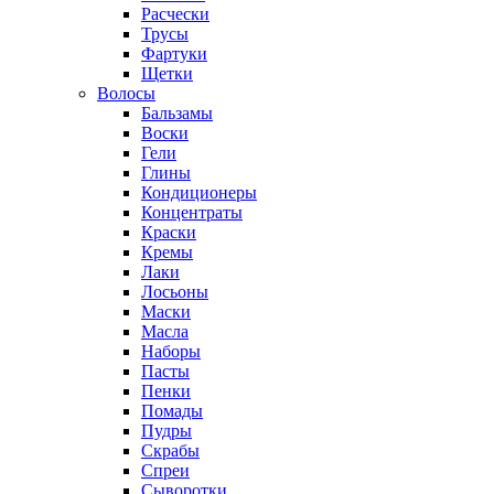
Расчески
Трусы
Фартуки
Щетки
Волосы
Бальзамы
Воски
Гели
Глины
Кондиционеры
Концентраты
Краски
Кремы
Лаки
Лосьоны
Маски
Масла
Наборы
Пасты
Пенки
Помады
Пудры
Скрабы
Спреи
Сыворотки