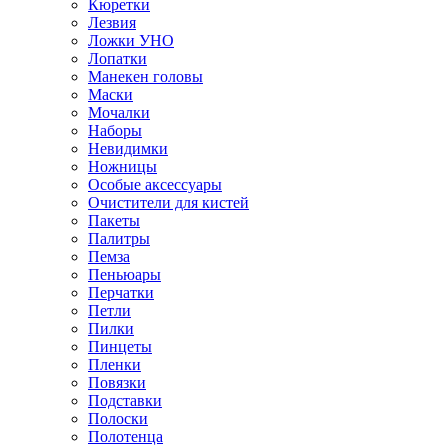
Кюретки
Лезвия
Ложки УНО
Лопатки
Манекен головы
Маски
Мочалки
Наборы
Невидимки
Ножницы
Особые аксессуары
Очистители для кистей
Пакеты
Палитры
Пемза
Пеньюары
Перчатки
Петли
Пилки
Пинцеты
Пленки
Повязки
Подставки
Полоски
Полотенца