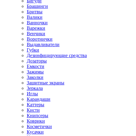
Бигуди
Брашинги
Бритвы
Валики
Ванночки
Варежки
Венчики
Воротнички
Выдавливатели
Губки
Дезинфицирующие средства
Дозаторы
Емкости
Зажимы
Заколки
Защитные экраны
Зеркала
Иглы
Карандаши
Каттеры
Кисти
Книпсеры
Коврики
Косметички
Кусачки