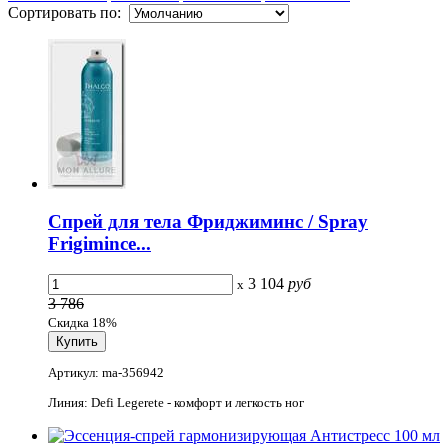
Сортировать по:
Спрей для тела Фриджиминс / Spray
Frigimince...
3 104
руб
x
3 786
Скидка 18%
Артикул: ma-356942
Линия: Defi Legerete - комфорт и легкость ног