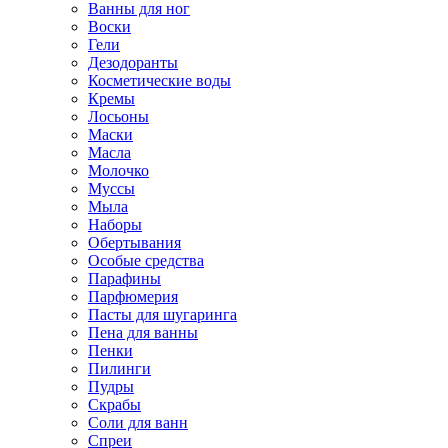
Ванны для ног
Воски
Гели
Дезодоранты
Косметические воды
Кремы
Лосьоны
Маски
Масла
Молочко
Муссы
Мыла
Наборы
Обертывания
Особые средства
Парафины
Парфюмерия
Пасты для шугаринга
Пена для ванны
Пенки
Пилинги
Пудры
Скрабы
Соли для ванн
Спреи