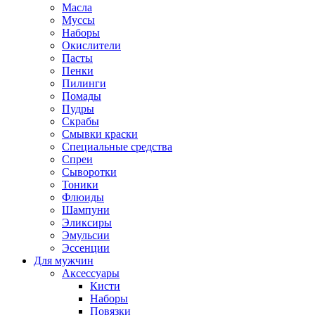
Масла
Муссы
Наборы
Окислители
Пасты
Пенки
Пилинги
Помады
Пудры
Скрабы
Смывки краски
Специальные средства
Спреи
Сыворотки
Тоники
Флюиды
Шампуни
Эликсиры
Эмульсии
Эссенции
Для мужчин
Аксессуары
Кисти
Наборы
Повязки