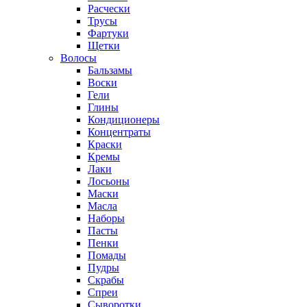
Расчески
Трусы
Фартуки
Щетки
Волосы
Бальзамы
Воски
Гели
Глины
Кондиционеры
Концентраты
Краски
Кремы
Лаки
Лосьоны
Маски
Масла
Наборы
Пасты
Пенки
Помады
Пудры
Скрабы
Спреи
Сыворотки