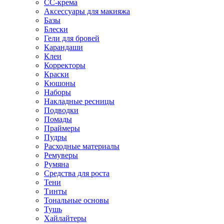
CC-крема
Аксессуары для макияжа
Базы
Блески
Гели для бровей
Карандаши
Клеи
Корректоры
Краски
Кюшоны
Наборы
Накладные ресницы
Подводки
Помады
Праймеры
Пудры
Расходные материалы
Ремуверы
Румяна
Средства для роста
Тени
Тинты
Тональные основы
Тушь
Хайлайтеры