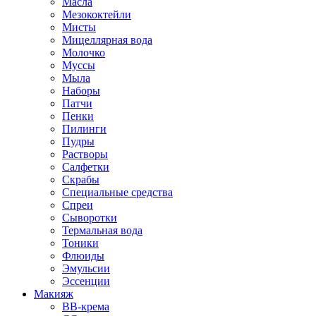
Масла
Мезококтейли
Мисты
Мицеллярная вода
Молочко
Муссы
Мыла
Наборы
Патчи
Пенки
Пилинги
Пудры
Растворы
Салфетки
Скрабы
Специальные средства
Спреи
Сыворотки
Термальная вода
Тоники
Флюиды
Эмульсии
Эссенции
Макияж
BB-крема