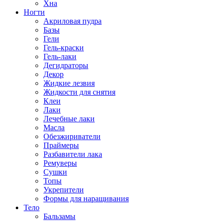
Хна
Ногти
Акриловая пудра
Базы
Гели
Гель-краски
Гель-лаки
Дегидраторы
Декор
Жидкие лезвия
Жидкости для снятия
Клеи
Лаки
Лечебные лаки
Масла
Обезжириватели
Праймеры
Разбавители лака
Ремуверы
Сушки
Топы
Укрепители
Формы для наращивания
Тело
Бальзамы