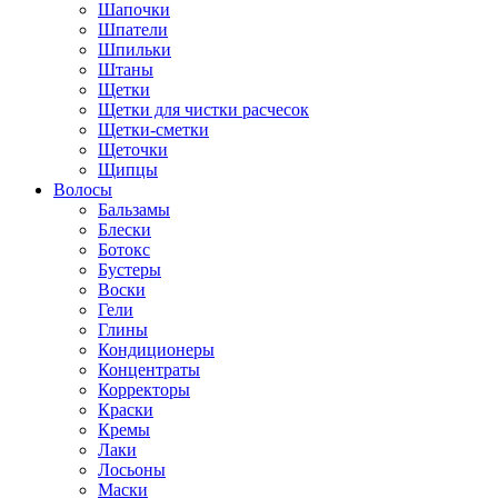
Шапочки
Шпатели
Шпильки
Штаны
Щетки
Щетки для чистки расчесок
Щетки-сметки
Щеточки
Щипцы
Волосы
Бальзамы
Блески
Ботокс
Бустеры
Воски
Гели
Глины
Кондиционеры
Концентраты
Корректоры
Краски
Кремы
Лаки
Лосьоны
Маски