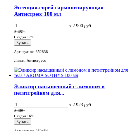
Эссенция-спрей гармонизирующая
Антистресс 100 мл
2 900
руб
x
3 495
Скидка 17%
Артикул: ma-352838
Линия: Антистресс
Эликсир насыщенный с лимоном и
петитгрейном для...
2 923
руб
x
3 480
Скидка 16%
Артикул: ma-352454