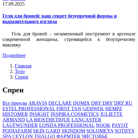
17.09.2025
Гели для бровей: ваш секрет безупречной формы и
выразительного взгляда
Гель для бровей – незаменимый инструмент в арсенале
современной женщины, стремящейся к безупречному
макияжу
Подробнее
Главная
Тело
Спреи
Спреи
Все бренды
ARAVIA
DECLARE
DOMIX
DRY DRY
DRY RU
ESTEL PROFESSIONAL
FIRST TAN
GEHWOL
HEMPZ
HISTOMER
INSIGHT
INSPIRA COSMETICS
JULIETTE
ARMAND
LA BIOSTHETIQUE
LANCASTER
LAUFWUNDER
LONDA PROFESSIONAL
NOOK
PAYOT
PODIAFARM
SKIN GARD
SKINDOM
SOLOMEYA
SOTHYS
SPA CEYLON
THALGO
ФАРМТЕК
ЧИСТОВЬЕ