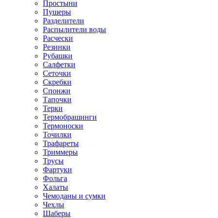
Простыни
Пушеры
Разделители
Распылители воды
Расчески
Резинки
Рубашки
Салфетки
Сеточки
Скребки
Спонжи
Тапочки
Терки
Термобрашинги
Термоноски
Точилки
Трафареты
Триммеры
Трусы
Фартуки
Фольга
Халаты
Чемоданы и сумки
Чехлы
Шаберы