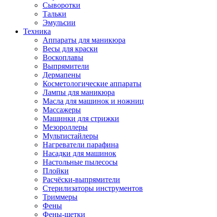
Сыворотки
Тальки
Эмульсии
Техника
Аппараты для маникюра
Весы для краски
Воскоплавы
Выпрямители
Дермапены
Косметологические аппараты
Лампы для маникюра
Масла для машинок и ножниц
Массажеры
Машинки для стрижки
Мезороллеры
Мультистайлеры
Нагреватели парафина
Насадки для машинок
Настольные пылесосы
Плойки
Расчёски-выпрямители
Стерилизаторы инструментов
Триммеры
Фены
Фены-щетки