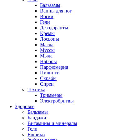
Бальзамы
Ванны для ног
Воски
Гели
Дезодоранты
Кремы
Лосьоны
Масла
Муссы
Мыла
Наборы
Парфюмерия
Пилинги
Скрабы
Спреи
Техника
Триммеры
Электробритвы
Здоровье
Бальзамы
Бандажи
Витамины и минералы
Гели
Ершики