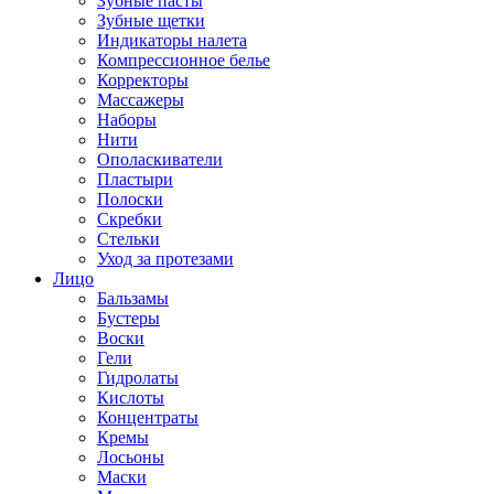
Зубные пасты
Зубные щетки
Индикаторы налета
Компрессионное белье
Корректоры
Массажеры
Наборы
Нити
Ополаскиватели
Пластыри
Полоски
Скребки
Стельки
Уход за протезами
Лицо
Бальзамы
Бустеры
Воски
Гели
Гидролаты
Кислоты
Концентраты
Кремы
Лосьоны
Маски