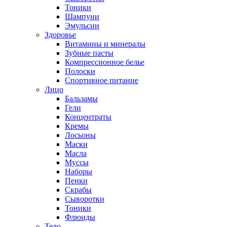
Тоники
Шампуни
Эмульсии
Здоровье
Витамины и минералы
Зубные пасты
Компрессионное белье
Полоски
Спортивное питание
Лицо
Бальзамы
Гели
Концентраты
Кремы
Лосьоны
Маски
Масла
Муссы
Наборы
Пенки
Скрабы
Сыворотки
Тоники
Флюиды
Тело