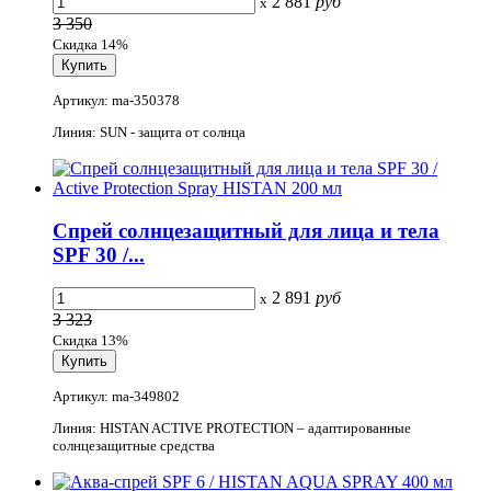
2 881
руб
x
3 350
Скидка 14%
Артикул: ma-350378
Линия: SUN - защита от солнца
Спрей солнцезащитный для лица и тела
SPF 30 /...
2 891
руб
x
3 323
Скидка 13%
Артикул: ma-349802
Линия: HISTAN ACTIVE PROTECTION – адаптированные
солнцезащитные средства