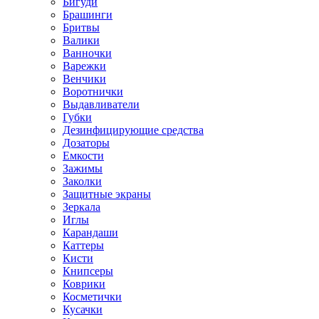
Бигуди
Брашинги
Бритвы
Валики
Ванночки
Варежки
Венчики
Воротнички
Выдавливатели
Губки
Дезинфицирующие средства
Дозаторы
Емкости
Зажимы
Заколки
Защитные экраны
Зеркала
Иглы
Карандаши
Каттеры
Кисти
Книпсеры
Коврики
Косметички
Кусачки