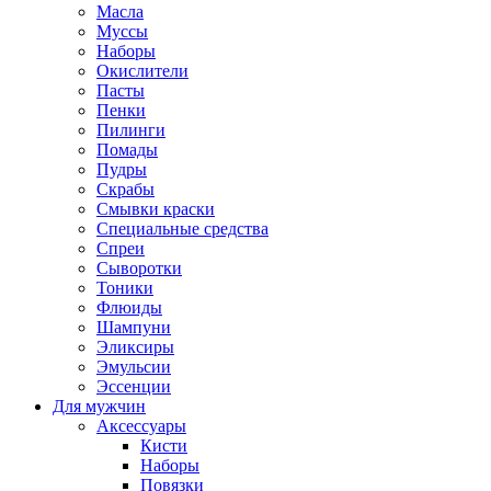
Масла
Муссы
Наборы
Окислители
Пасты
Пенки
Пилинги
Помады
Пудры
Скрабы
Смывки краски
Специальные средства
Спреи
Сыворотки
Тоники
Флюиды
Шампуни
Эликсиры
Эмульсии
Эссенции
Для мужчин
Аксессуары
Кисти
Наборы
Повязки