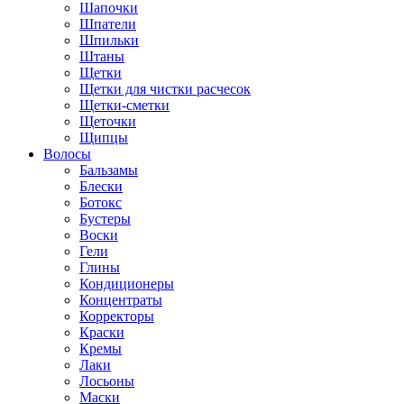
Шапочки
Шпатели
Шпильки
Штаны
Щетки
Щетки для чистки расчесок
Щетки-сметки
Щеточки
Щипцы
Волосы
Бальзамы
Блески
Ботокс
Бустеры
Воски
Гели
Глины
Кондиционеры
Концентраты
Корректоры
Краски
Кремы
Лаки
Лосьоны
Маски