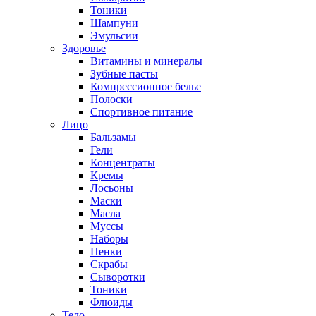
Тоники
Шампуни
Эмульсии
Здоровье
Витамины и минералы
Зубные пасты
Компрессионное белье
Полоски
Спортивное питание
Лицо
Бальзамы
Гели
Концентраты
Кремы
Лосьоны
Маски
Масла
Муссы
Наборы
Пенки
Скрабы
Сыворотки
Тоники
Флюиды
Тело