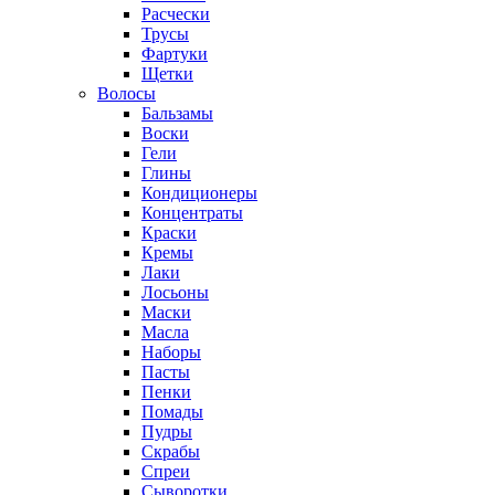
Расчески
Трусы
Фартуки
Щетки
Волосы
Бальзамы
Воски
Гели
Глины
Кондиционеры
Концентраты
Краски
Кремы
Лаки
Лосьоны
Маски
Масла
Наборы
Пасты
Пенки
Помады
Пудры
Скрабы
Спреи
Сыворотки