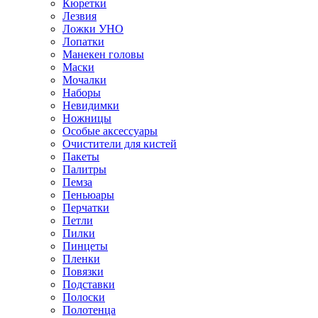
Кюретки
Лезвия
Ложки УНО
Лопатки
Манекен головы
Маски
Мочалки
Наборы
Невидимки
Ножницы
Особые аксессуары
Очистители для кистей
Пакеты
Палитры
Пемза
Пеньюары
Перчатки
Петли
Пилки
Пинцеты
Пленки
Повязки
Подставки
Полоски
Полотенца