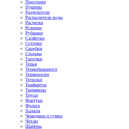
Простыни
Пушеры
Разделители
Распылители воды
Расчески
Резинки
Рубашки
Салфетки
Сеточки
Скребки
Спонжи
Тапочки
Терки
Термобрашинги
Термоноски
Точилки
Трафареты
Триммеры
Трусы
Фартуки
Фольга
Халаты
Чемоданы и сумки
Чехлы
Шаберы