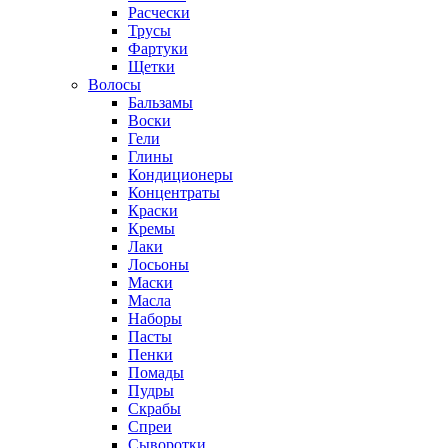
Расчески
Трусы
Фартуки
Щетки
Волосы
Бальзамы
Воски
Гели
Глины
Кондиционеры
Концентраты
Краски
Кремы
Лаки
Лосьоны
Маски
Масла
Наборы
Пасты
Пенки
Помады
Пудры
Скрабы
Спреи
Сыворотки