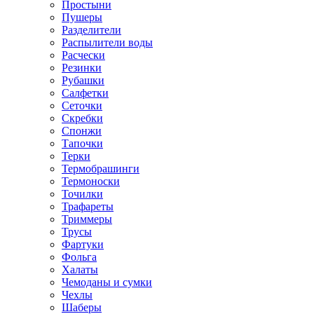
Простыни
Пушеры
Разделители
Распылители воды
Расчески
Резинки
Рубашки
Салфетки
Сеточки
Скребки
Спонжи
Тапочки
Терки
Термобрашинги
Термоноски
Точилки
Трафареты
Триммеры
Трусы
Фартуки
Фольга
Халаты
Чемоданы и сумки
Чехлы
Шаберы