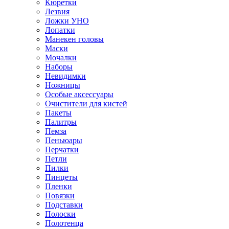
Кюретки
Лезвия
Ложки УНО
Лопатки
Манекен головы
Маски
Мочалки
Наборы
Невидимки
Ножницы
Особые аксессуары
Очистители для кистей
Пакеты
Палитры
Пемза
Пеньюары
Перчатки
Петли
Пилки
Пинцеты
Пленки
Повязки
Подставки
Полоски
Полотенца