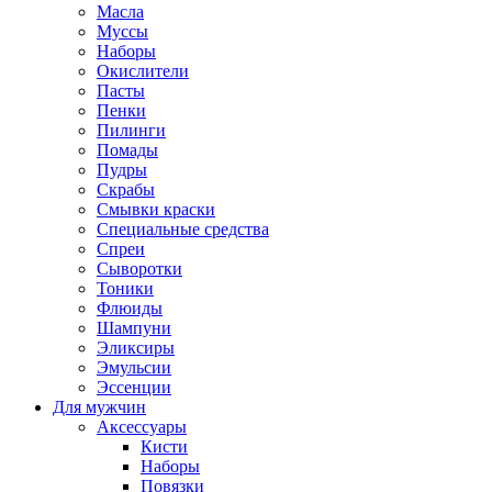
Масла
Муссы
Наборы
Окислители
Пасты
Пенки
Пилинги
Помады
Пудры
Скрабы
Смывки краски
Специальные средства
Спреи
Сыворотки
Тоники
Флюиды
Шампуни
Эликсиры
Эмульсии
Эссенции
Для мужчин
Аксессуары
Кисти
Наборы
Повязки