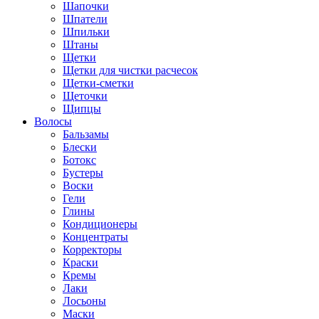
Шапочки
Шпатели
Шпильки
Штаны
Щетки
Щетки для чистки расчесок
Щетки-сметки
Щеточки
Щипцы
Волосы
Бальзамы
Блески
Ботокс
Бустеры
Воски
Гели
Глины
Кондиционеры
Концентраты
Корректоры
Краски
Кремы
Лаки
Лосьоны
Маски