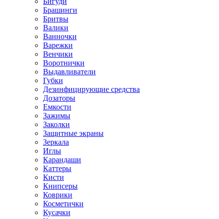
Бигуди
Брашинги
Бритвы
Валики
Ванночки
Варежки
Венчики
Воротнички
Выдавливатели
Губки
Дезинфицирующие средства
Дозаторы
Емкости
Зажимы
Заколки
Защитные экраны
Зеркала
Иглы
Карандаши
Каттеры
Кисти
Книпсеры
Коврики
Косметички
Кусачки