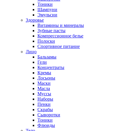
Тоники
Шампуни
Эмульсии
Здоровье
Витамины и минералы
Зубные пасты
Компрессионное белье
Полоски
Спортивное питание
Лицо
Бальзамы
Гели
Концентраты
Кремы
Лосьоны
Маски
Масла
Муссы
Наборы
Пенки
Скрабы
Сыворотки
Тоники
Флюиды
Тело