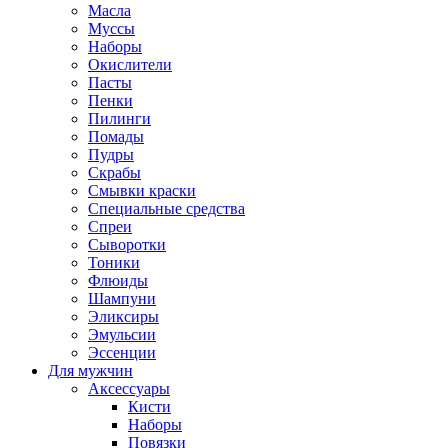
Масла
Муссы
Наборы
Окислители
Пасты
Пенки
Пилинги
Помады
Пудры
Скрабы
Смывки краски
Специальные средства
Спреи
Сыворотки
Тоники
Флюиды
Шампуни
Эликсиры
Эмульсии
Эссенции
Для мужчин
Аксессуары
Кисти
Наборы
Повязки