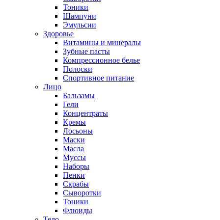
Тоники
Шампуни
Эмульсии
Здоровье
Витамины и минералы
Зубные пасты
Компрессионное белье
Полоски
Спортивное питание
Лицо
Бальзамы
Гели
Концентраты
Кремы
Лосьоны
Маски
Масла
Муссы
Наборы
Пенки
Скрабы
Сыворотки
Тоники
Флюиды
Тело