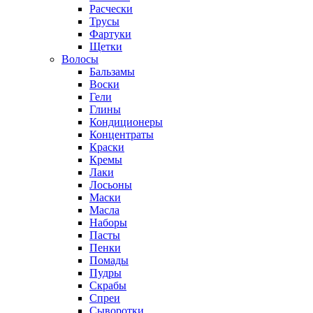
Расчески
Трусы
Фартуки
Щетки
Волосы
Бальзамы
Воски
Гели
Глины
Кондиционеры
Концентраты
Краски
Кремы
Лаки
Лосьоны
Маски
Масла
Наборы
Пасты
Пенки
Помады
Пудры
Скрабы
Спреи
Сыворотки