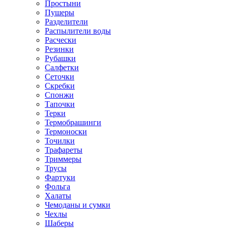
Простыни
Пушеры
Разделители
Распылители воды
Расчески
Резинки
Рубашки
Салфетки
Сеточки
Скребки
Спонжи
Тапочки
Терки
Термобрашинги
Термоноски
Точилки
Трафареты
Триммеры
Трусы
Фартуки
Фольга
Халаты
Чемоданы и сумки
Чехлы
Шаберы