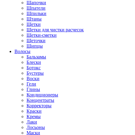
Шапочки
Шпатели
Шпильки
Штаны
Щетки
Щетки для чистки расчесок
Щетки-сметки
Щеточки
Щипцы
Волосы
Бальзамы
Блески
Ботокс
Бустеры
Воски
Гели
Глины
Кондиционеры
Концентраты
Корректоры
Краски
Кремы
Лаки
Лосьоны
Маски