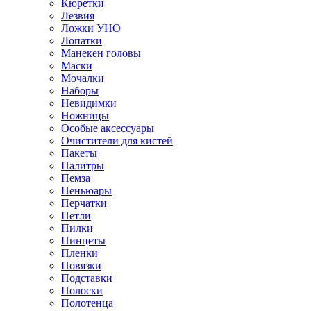
Кюретки
Лезвия
Ложки УНО
Лопатки
Манекен головы
Маски
Мочалки
Наборы
Невидимки
Ножницы
Особые аксессуары
Очистители для кистей
Пакеты
Палитры
Пемза
Пеньюары
Перчатки
Петли
Пилки
Пинцеты
Пленки
Повязки
Подставки
Полоски
Полотенца