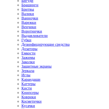
Бигуди
Брашинги
Бритвы
Валики
Ванночки
Варежки
Венчики
Воротнички
Выдавливатели
Губки
Дезинфицирующие средства
Дозаторы
Емкости
Зажимы
Заколки
Защитные экраны
Зеркала
Иглы
Карандаши
Каттеры
Кисти
Книпсеры
Коврики
Косметички
Кусачки