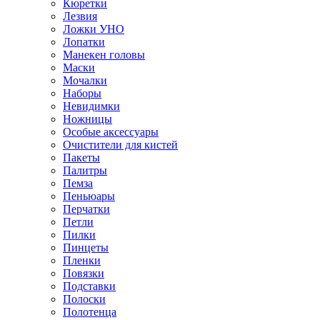
Кюретки
Лезвия
Ложки УНО
Лопатки
Манекен головы
Маски
Мочалки
Наборы
Невидимки
Ножницы
Особые аксессуары
Очистители для кистей
Пакеты
Палитры
Пемза
Пеньюары
Перчатки
Петли
Пилки
Пинцеты
Пленки
Повязки
Подставки
Полоски
Полотенца