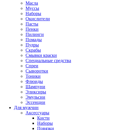
Масла
Муссы
Наборы
Окислители
Пасты
Пенки
Пилинги
Помады
Пудры
Скрабы
Смывки краски
Специальные средства
Спреи
Сыворотки
Тоники
Флюиды
Шампуни
Эликсиры
Эмульсии
Эссенции
Для мужчин
Аксессуары
Кисти
Наборы
Повязки