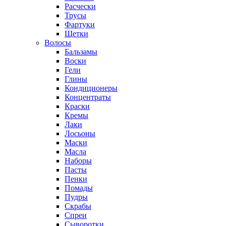
Расчески
Трусы
Фартуки
Щетки
Волосы
Бальзамы
Воски
Гели
Глины
Кондиционеры
Концентраты
Краски
Кремы
Лаки
Лосьоны
Маски
Масла
Наборы
Пасты
Пенки
Помады
Пудры
Скрабы
Спреи
Сыворотки