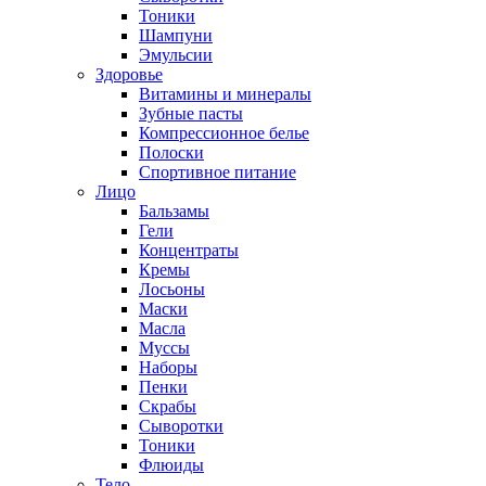
Тоники
Шампуни
Эмульсии
Здоровье
Витамины и минералы
Зубные пасты
Компрессионное белье
Полоски
Спортивное питание
Лицо
Бальзамы
Гели
Концентраты
Кремы
Лосьоны
Маски
Масла
Муссы
Наборы
Пенки
Скрабы
Сыворотки
Тоники
Флюиды
Тело