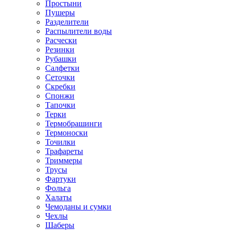
Простыни
Пушеры
Разделители
Распылители воды
Расчески
Резинки
Рубашки
Салфетки
Сеточки
Скребки
Спонжи
Тапочки
Терки
Термобрашинги
Термоноски
Точилки
Трафареты
Триммеры
Трусы
Фартуки
Фольга
Халаты
Чемоданы и сумки
Чехлы
Шаберы