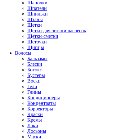
Шапочки
Шпатели
Шпильки
Штаны
Щетки
Щетки для чистки расчесок
Щетки-сметки
Щеточки
Щипцы
Волосы
Бальзамы
Блески
Ботокс
Бустеры
Воски
Гели
Глины
Кондиционеры
Концентраты
Корректоры
Краски
Кремы
Лаки
Лосьоны
Маски