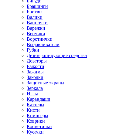
Бигуди
Брашинги
Бритвы
Валики
Ванночки
Варежки
Венчики
Воротнички
Выдавливатели
Губки
Дезинфицирующие средства
Дозаторы
Емкости
Зажимы
Заколки
Защитные экраны
Зеркала
Иглы
Карандаши
Каттеры
Кисти
Книпсеры
Коврики
Косметички
Кусачки