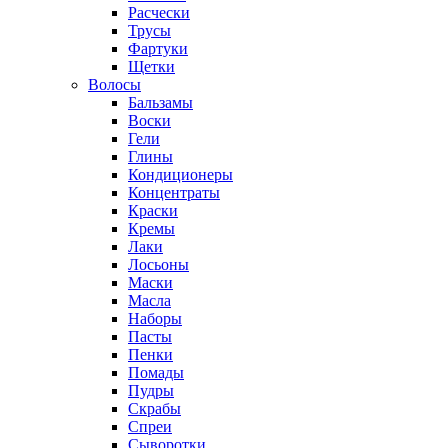
Расчески
Трусы
Фартуки
Щетки
Волосы
Бальзамы
Воски
Гели
Глины
Кондиционеры
Концентраты
Краски
Кремы
Лаки
Лосьоны
Маски
Масла
Наборы
Пасты
Пенки
Помады
Пудры
Скрабы
Спреи
Сыворотки