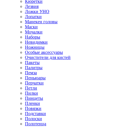
Кюретки
Лезвия
Ложки УНО
Лопатки
Манекен головы
Маски
Мочалки
Наборы
Невидимки
Ножницы
Особые аксессуары
Очистители для кистей
Пакеты
Палитры
Пемза
Пеньюары
Перчатки
Петли
Пилки
Пинцеты
Пленки
Повязки
Подставки
Полоски
Полотенца