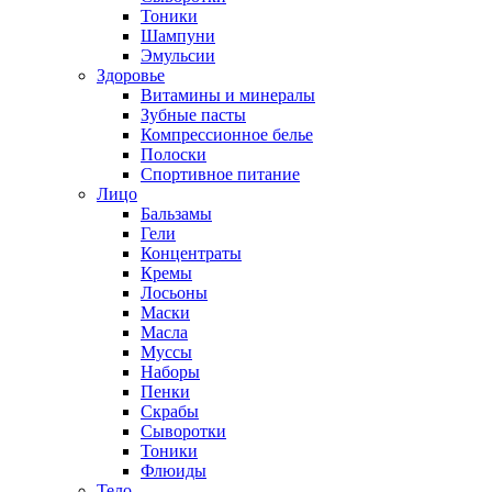
Тоники
Шампуни
Эмульсии
Здоровье
Витамины и минералы
Зубные пасты
Компрессионное белье
Полоски
Спортивное питание
Лицо
Бальзамы
Гели
Концентраты
Кремы
Лосьоны
Маски
Масла
Муссы
Наборы
Пенки
Скрабы
Сыворотки
Тоники
Флюиды
Тело