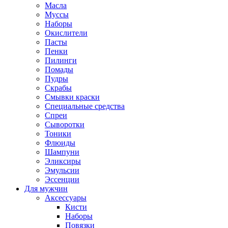
Масла
Муссы
Наборы
Окислители
Пасты
Пенки
Пилинги
Помады
Пудры
Скрабы
Смывки краски
Специальные средства
Спреи
Сыворотки
Тоники
Флюиды
Шампуни
Эликсиры
Эмульсии
Эссенции
Для мужчин
Аксессуары
Кисти
Наборы
Повязки