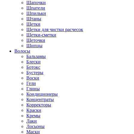
Шапочки
Шпатели
Шпильки
Штаны
Щетки
Щетки для чистки расчесок
Щетки-сметки
Щеточки
Щипцы
Волосы
Бальзамы
Блески
Ботокс
Бустеры
Воски
Гели
Глины
Кондиционеры
Концентраты
Корректоры
Краски
Кремы
Лаки
Лосьоны
Маски