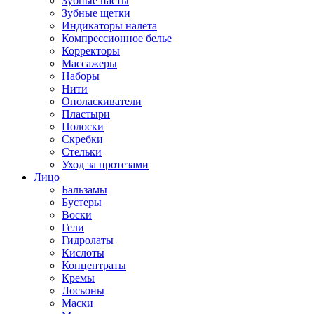
Зубные пасты
Зубные щетки
Индикаторы налета
Компрессионное белье
Корректоры
Массажеры
Наборы
Нити
Ополаскиватели
Пластыри
Полоски
Скребки
Стельки
Уход за протезами
Лицо
Бальзамы
Бустеры
Воски
Гели
Гидролаты
Кислоты
Концентраты
Кремы
Лосьоны
Маски