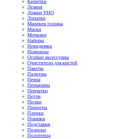
Кюретки
Лезвия
Ложки УНО
Лопатки
Манекен головы
Маски
Мочалки
Наборы
Невидимки
Ножницы
Особые аксессуары
Очистители для кистей
Пакеты
Палитры
Пемза
Пеньюары
Перчатки
Петли
Пилки
Пинцеты
Пленки
Повязки
Подставки
Полоски
Полотенца