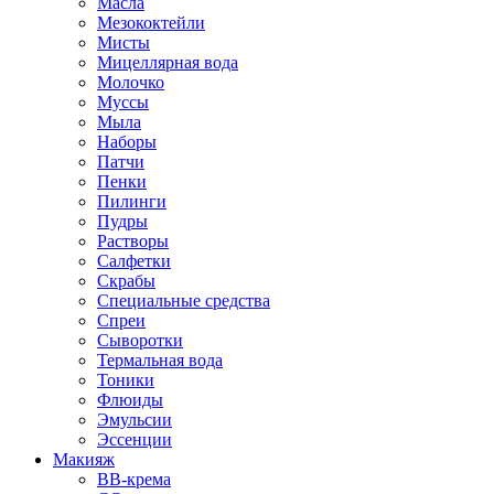
Масла
Мезококтейли
Мисты
Мицеллярная вода
Молочко
Муссы
Мыла
Наборы
Патчи
Пенки
Пилинги
Пудры
Растворы
Салфетки
Скрабы
Специальные средства
Спреи
Сыворотки
Термальная вода
Тоники
Флюиды
Эмульсии
Эссенции
Макияж
BB-крема