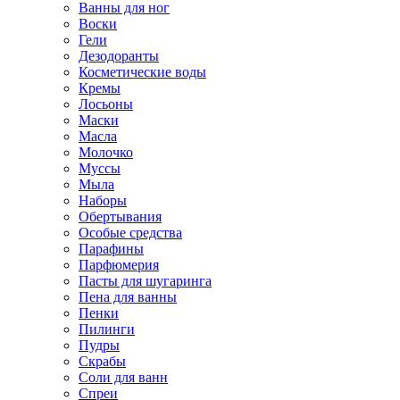
Ванны для ног
Воски
Гели
Дезодоранты
Косметические воды
Кремы
Лосьоны
Маски
Масла
Молочко
Муссы
Мыла
Наборы
Обертывания
Особые средства
Парафины
Парфюмерия
Пасты для шугаринга
Пена для ванны
Пенки
Пилинги
Пудры
Скрабы
Соли для ванн
Спреи