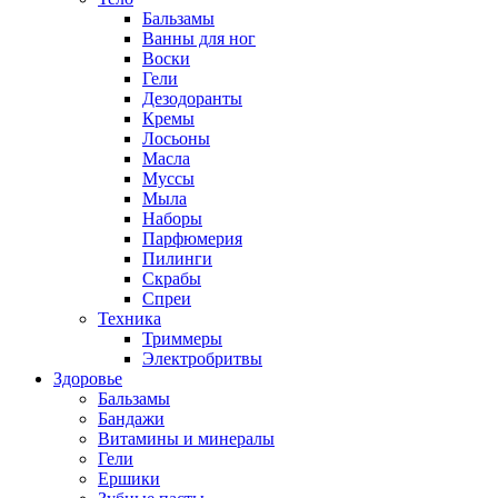
Бальзамы
Ванны для ног
Воски
Гели
Дезодоранты
Кремы
Лосьоны
Масла
Муссы
Мыла
Наборы
Парфюмерия
Пилинги
Скрабы
Спреи
Техника
Триммеры
Электробритвы
Здоровье
Бальзамы
Бандажи
Витамины и минералы
Гели
Ершики