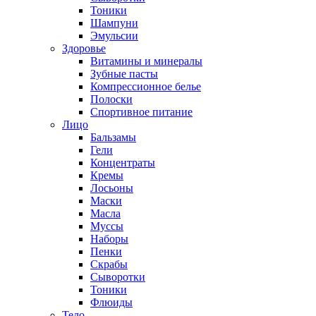
Тоники
Шампуни
Эмульсии
Здоровье
Витамины и минералы
Зубные пасты
Компрессионное белье
Полоски
Спортивное питание
Лицо
Бальзамы
Гели
Концентраты
Кремы
Лосьоны
Маски
Масла
Муссы
Наборы
Пенки
Скрабы
Сыворотки
Тоники
Флюиды
Тело