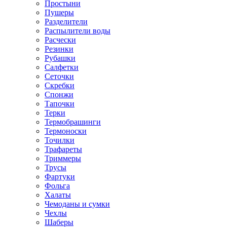
Простыни
Пушеры
Разделители
Распылители воды
Расчески
Резинки
Рубашки
Салфетки
Сеточки
Скребки
Спонжи
Тапочки
Терки
Термобрашинги
Термоноски
Точилки
Трафареты
Триммеры
Трусы
Фартуки
Фольга
Халаты
Чемоданы и сумки
Чехлы
Шаберы