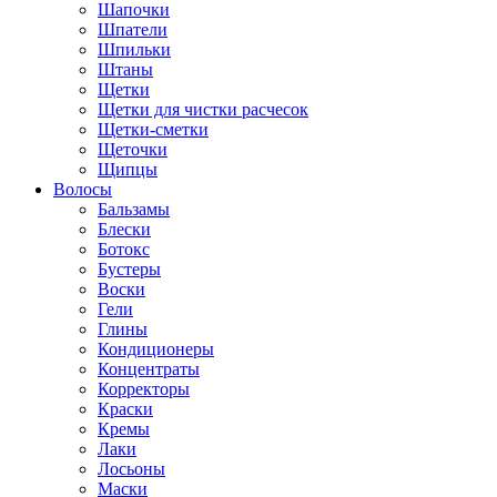
Шапочки
Шпатели
Шпильки
Штаны
Щетки
Щетки для чистки расчесок
Щетки-сметки
Щеточки
Щипцы
Волосы
Бальзамы
Блески
Ботокс
Бустеры
Воски
Гели
Глины
Кондиционеры
Концентраты
Корректоры
Краски
Кремы
Лаки
Лосьоны
Маски