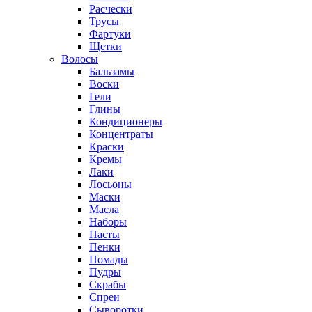
Расчески
Трусы
Фартуки
Щетки
Волосы
Бальзамы
Воски
Гели
Глины
Кондиционеры
Концентраты
Краски
Кремы
Лаки
Лосьоны
Маски
Масла
Наборы
Пасты
Пенки
Помады
Пудры
Скрабы
Спреи
Сыворотки