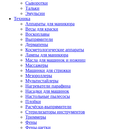
Сыворотки
Тальки
Эмульсии
Техника
Аппараты для маникюра
Весы для краски
Воскоплавы
Выпрямители
Дермапены
Косметологические аппараты
Лампы для маникюра
Масла для машинок и ножниц
Массажеры
Машинки для стрижки
Мезороллеры
Мультистайлеры
Нагреватели парафина
Насадки для машинок
Настольные пылесосы
Плойки
Расчёски-выпрямители
Стерилизаторы инструментов
Триммеры
Фены
Фены-щетки