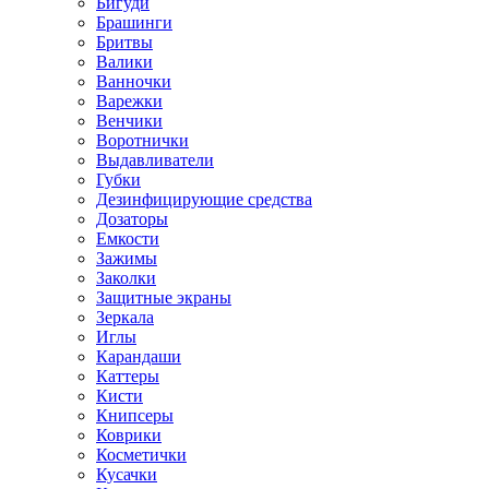
Бигуди
Брашинги
Бритвы
Валики
Ванночки
Варежки
Венчики
Воротнички
Выдавливатели
Губки
Дезинфицирующие средства
Дозаторы
Емкости
Зажимы
Заколки
Защитные экраны
Зеркала
Иглы
Карандаши
Каттеры
Кисти
Книпсеры
Коврики
Косметички
Кусачки