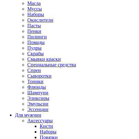
Масла
Муссы
Наборы
Окислители
Пасты
Пенки
Пилинги
Помады
Пудры
Скрабы
Смывки краски
Специальные средства
Спреи
Сыворотки
Тоники
Флюиды
Шампуни
Эликсиры
Эмульсии
Эссенции
Для мужчин
Аксессуары
Кисти
Наборы
Повязки