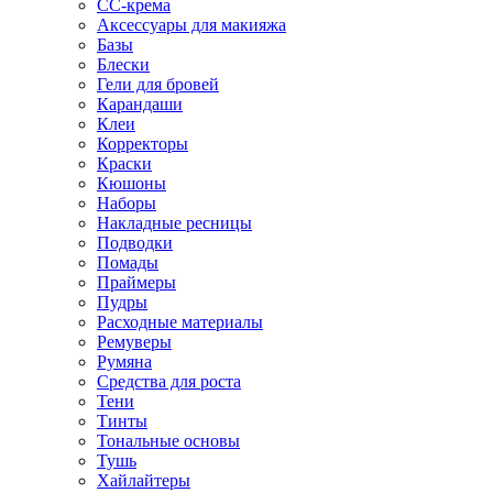
CC-крема
Аксессуары для макияжа
Базы
Блески
Гели для бровей
Карандаши
Клеи
Корректоры
Краски
Кюшоны
Наборы
Накладные ресницы
Подводки
Помады
Праймеры
Пудры
Расходные материалы
Ремуверы
Румяна
Средства для роста
Тени
Тинты
Тональные основы
Тушь
Хайлайтеры