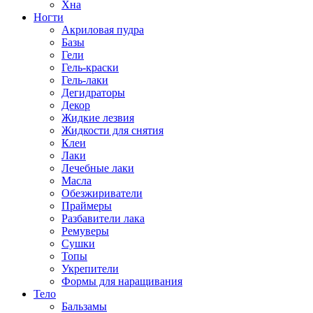
Хна
Ногти
Акриловая пудра
Базы
Гели
Гель-краски
Гель-лаки
Дегидраторы
Декор
Жидкие лезвия
Жидкости для снятия
Клеи
Лаки
Лечебные лаки
Масла
Обезжириватели
Праймеры
Разбавители лака
Ремуверы
Сушки
Топы
Укрепители
Формы для наращивания
Тело
Бальзамы