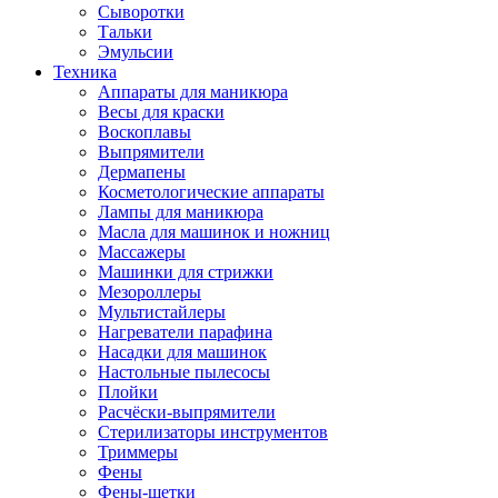
Сыворотки
Тальки
Эмульсии
Техника
Аппараты для маникюра
Весы для краски
Воскоплавы
Выпрямители
Дермапены
Косметологические аппараты
Лампы для маникюра
Масла для машинок и ножниц
Массажеры
Машинки для стрижки
Мезороллеры
Мультистайлеры
Нагреватели парафина
Насадки для машинок
Настольные пылесосы
Плойки
Расчёски-выпрямители
Стерилизаторы инструментов
Триммеры
Фены
Фены-щетки