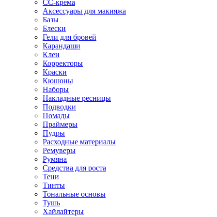
CC-крема
Аксессуары для макияжа
Базы
Блески
Гели для бровей
Карандаши
Клеи
Корректоры
Краски
Кюшоны
Наборы
Накладные ресницы
Подводки
Помады
Праймеры
Пудры
Расходные материалы
Ремуверы
Румяна
Средства для роста
Тени
Тинты
Тональные основы
Тушь
Хайлайтеры