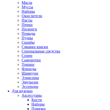
Масла
Муссы
Наборы
Окислители
Пасты
Пенки
Пилинги
Помады
Пудры
Скрабы
Смывки краски
Специальные средства
Спреи
Сыворотки
Тоники
Флюиды
Шампуни
Эликсиры
Эмульсии
Эссенции
Для мужчин
Аксессуары
Кисти
Наборы
Повязки