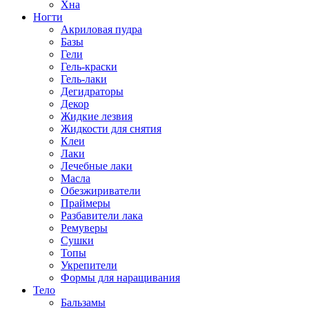
Хна
Ногти
Акриловая пудра
Базы
Гели
Гель-краски
Гель-лаки
Дегидраторы
Декор
Жидкие лезвия
Жидкости для снятия
Клеи
Лаки
Лечебные лаки
Масла
Обезжириватели
Праймеры
Разбавители лака
Ремуверы
Сушки
Топы
Укрепители
Формы для наращивания
Тело
Бальзамы