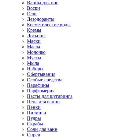
Ванны для ног
Воски
Гели
Дезодоранты
Косметические воды
Кремы
Лосьоны
Маски
Масла
Молочко
Муссы
Мыла
Наборы
Обертывания
Особые средства
Парафины
Парфюмерия
Пасты для шугаринга
Пена для ванны
Пенки
Пилинги
Пудры
Скрабы
Соли для ванн
Спреи