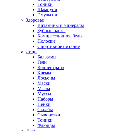
Тоники
Шампуни
Эмульсии
Здоровье
Витамины и минералы
Зубные пасты
Компрессионное белье
Полоски
Спортивное питание
Лицо
Бальзамы
Гели
Концентраты
Кремы
Лосьоны
Маски
Масла
Муссы
Наборы
Пенки
Скрабы
Сыворотки
Тоники
Флюиды
Тело