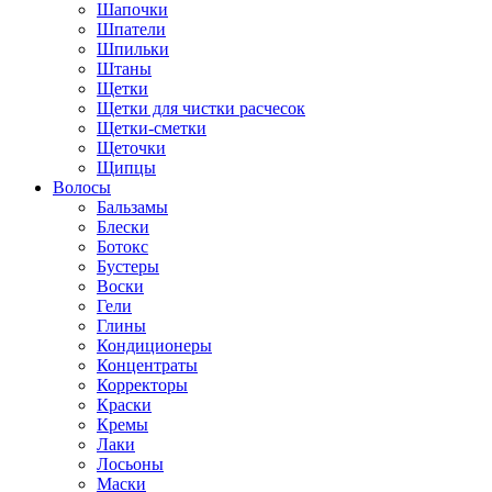
Шапочки
Шпатели
Шпильки
Штаны
Щетки
Щетки для чистки расчесок
Щетки-сметки
Щеточки
Щипцы
Волосы
Бальзамы
Блески
Ботокс
Бустеры
Воски
Гели
Глины
Кондиционеры
Концентраты
Корректоры
Краски
Кремы
Лаки
Лосьоны
Маски