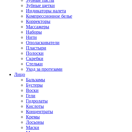
Зубные пасты
Зубные щетки
Индикаторы налета
Компрессионное белье
Корректоры
Массажеры
Наборы
Нити
Ополаскиватели
Пластыри
Полоски
Скребки
Стельки
Уход за протезами
Лицо
Бальзамы
Бустеры
Воски
Гели
Гидролаты
Кислоты
Концентраты
Кремы
Лосьоны
Маски