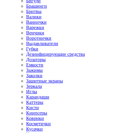
Бигуди
Брашинги
Бритвы
Валики
Ванночки
Варежки
Венчики
Воротнички
Выдавливатели
Губки
Дезинфицирующие средства
Дозаторы
Емкости
Зажимы
Заколки
Защитные экраны
Зеркала
Иглы
Карандаши
Каттеры
Кисти
Книпсеры
Коврики
Косметички
Кусачки