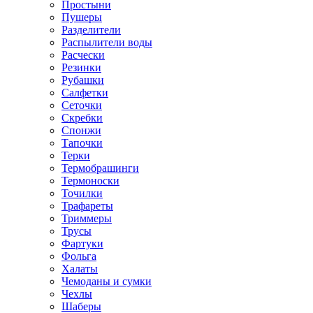
Простыни
Пушеры
Разделители
Распылители воды
Расчески
Резинки
Рубашки
Салфетки
Сеточки
Скребки
Спонжи
Тапочки
Терки
Термобрашинги
Термоноски
Точилки
Трафареты
Триммеры
Трусы
Фартуки
Фольга
Халаты
Чемоданы и сумки
Чехлы
Шаберы