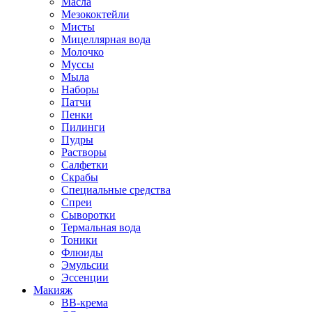
Масла
Мезококтейли
Мисты
Мицеллярная вода
Молочко
Муссы
Мыла
Наборы
Патчи
Пенки
Пилинги
Пудры
Растворы
Салфетки
Скрабы
Специальные средства
Спреи
Сыворотки
Термальная вода
Тоники
Флюиды
Эмульсии
Эссенции
Макияж
BB-крема