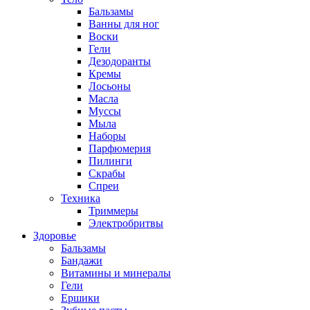
Бальзамы
Ванны для ног
Воски
Гели
Дезодоранты
Кремы
Лосьоны
Масла
Муссы
Мыла
Наборы
Парфюмерия
Пилинги
Скрабы
Спреи
Техника
Триммеры
Электробритвы
Здоровье
Бальзамы
Бандажи
Витамины и минералы
Гели
Ершики