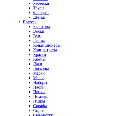
Расчески
Трусы
Фартуки
Щетки
Волосы
Бальзамы
Воски
Гели
Глины
Кондиционеры
Концентраты
Краски
Кремы
Лаки
Лосьоны
Маски
Масла
Наборы
Пасты
Пенки
Помады
Пудры
Скрабы
Спреи
Сыворотки