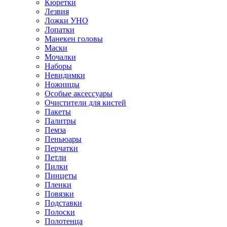
Кюретки
Лезвия
Ложки УНО
Лопатки
Манекен головы
Маски
Мочалки
Наборы
Невидимки
Ножницы
Особые аксессуары
Очистители для кистей
Пакеты
Палитры
Пемза
Пеньюары
Перчатки
Петли
Пилки
Пинцеты
Пленки
Повязки
Подставки
Полоски
Полотенца