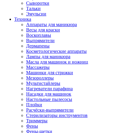
Сыворотки
Тальки
Эмульсии
Техника
Аппараты для маникюра
Весы для краски
Воскоплавы
Выпрямители
Дермапены
Косметологические аппараты
Лампы для маникюра
Масла для машинок и ножниц
Массажеры
Машинки для стрижки
Мезороллеры
Мультистайлеры
Нагреватели парафина
Насадки для машинок
Настольные пылесосы
Плойки
Расчёски-выпрямители
Стерилизаторы инструментов
Триммеры
Фены
Фены-щетки