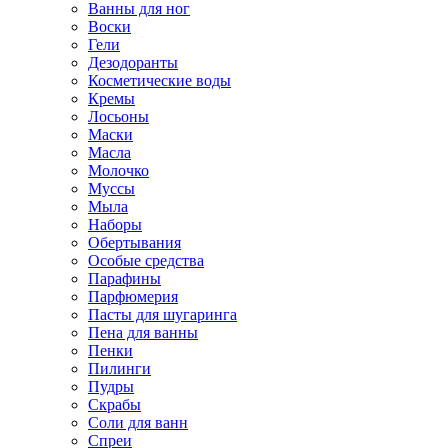
Ванны для ног
Воски
Гели
Дезодоранты
Косметические воды
Кремы
Лосьоны
Маски
Масла
Молочко
Муссы
Мыла
Наборы
Обертывания
Особые средства
Парафины
Парфюмерия
Пасты для шугаринга
Пена для ванны
Пенки
Пилинги
Пудры
Скрабы
Соли для ванн
Спреи