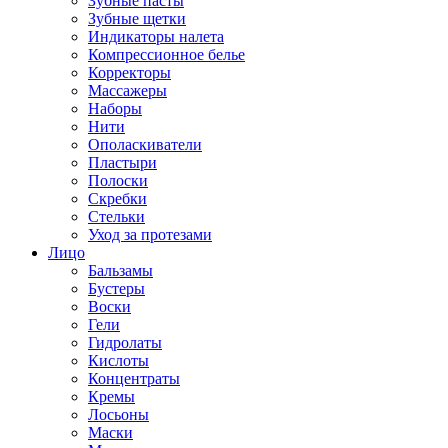
Зубные пасты
Зубные щетки
Индикаторы налета
Компрессионное белье
Корректоры
Массажеры
Наборы
Нити
Ополаскиватели
Пластыри
Полоски
Скребки
Стельки
Уход за протезами
Лицо
Бальзамы
Бустеры
Воски
Гели
Гидролаты
Кислоты
Концентраты
Кремы
Лосьоны
Маски