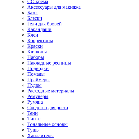
CC-крема
Аксессуары для макияжа
Базы
Блески
Гели для бровей
Карандаши
Клеи
Корректоры
Краски
Кюшоны
Наборы
Накладные ресницы
Подводки
Помады
Праймеры
Пудры
Расходные материалы
Ремуверы
Румяна
Средства для роста
Тени
Тинты
Тональные основы
Тушь
Хайлайтеры