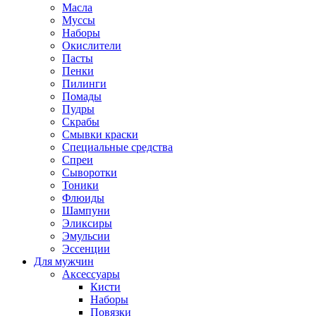
Масла
Муссы
Наборы
Окислители
Пасты
Пенки
Пилинги
Помады
Пудры
Скрабы
Смывки краски
Специальные средства
Спреи
Сыворотки
Тоники
Флюиды
Шампуни
Эликсиры
Эмульсии
Эссенции
Для мужчин
Аксессуары
Кисти
Наборы
Повязки