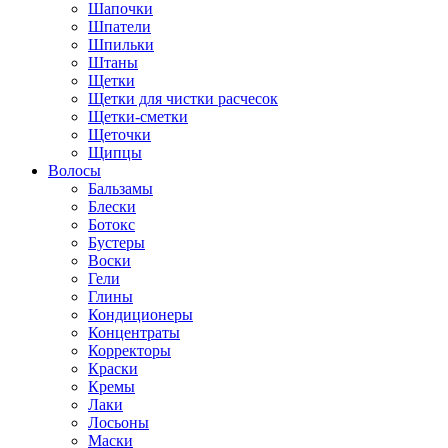
Шапочки
Шпатели
Шпильки
Штаны
Щетки
Щетки для чистки расчесок
Щетки-сметки
Щеточки
Щипцы
Волосы
Бальзамы
Блески
Ботокс
Бустеры
Воски
Гели
Глины
Кондиционеры
Концентраты
Корректоры
Краски
Кремы
Лаки
Лосьоны
Маски