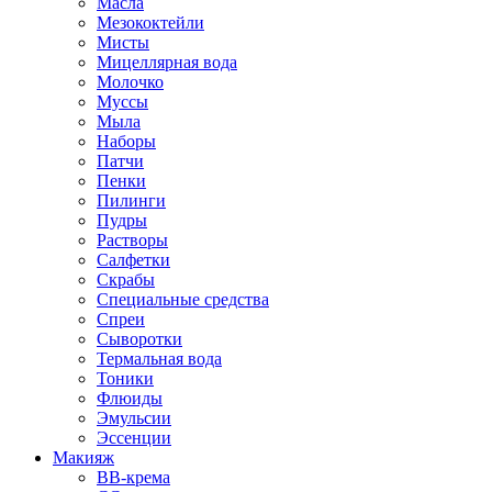
Масла
Мезококтейли
Мисты
Мицеллярная вода
Молочко
Муссы
Мыла
Наборы
Патчи
Пенки
Пилинги
Пудры
Растворы
Салфетки
Скрабы
Специальные средства
Спреи
Сыворотки
Термальная вода
Тоники
Флюиды
Эмульсии
Эссенции
Макияж
BB-крема