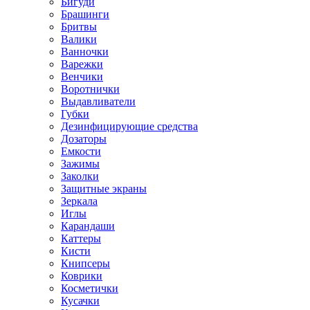
Бигуди
Брашинги
Бритвы
Валики
Ванночки
Варежки
Венчики
Воротнички
Выдавливатели
Губки
Дезинфицирующие средства
Дозаторы
Емкости
Зажимы
Заколки
Защитные экраны
Зеркала
Иглы
Карандаши
Каттеры
Кисти
Книпсеры
Коврики
Косметички
Кусачки