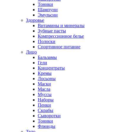
Тоники
Шампуни
Эмульсии
Здоровье
Витамины и минералы
Зубные пасты
Компрессионное белье
Полоски
Спортивное питание
Лицо
Бальзамы
Гели
Концентраты
Кремы
Лосьоны
Маски
Масла
Муссы
Наборы
Пенки
Скрабы
Сыворотки
Тоники
Флюиды
Тело