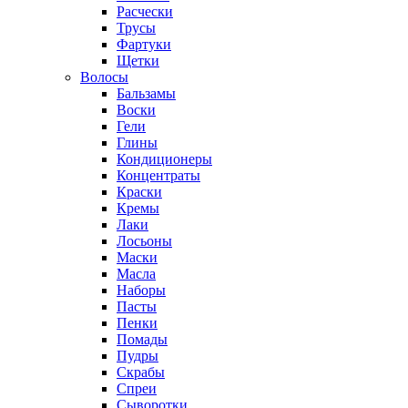
Расчески
Трусы
Фартуки
Щетки
Волосы
Бальзамы
Воски
Гели
Глины
Кондиционеры
Концентраты
Краски
Кремы
Лаки
Лосьоны
Маски
Масла
Наборы
Пасты
Пенки
Помады
Пудры
Скрабы
Спреи
Сыворотки