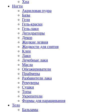
Хна
Ногти
Акриловая пудра
Базы
Гели
Гель-краски
Гель-лаки
Дегидраторы
Декор
Жидкие лезвия
Жидкости для снятия
Клеи
Лаки
Лечебные лаки
Масла
Обезжириватели
Праймеры
Разбавители лака
Ремуверы
Сушки
Топы
Укрепители
Формы для наращивания
Тело
Бальзамы