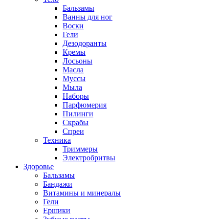
Бальзамы
Ванны для ног
Воски
Гели
Дезодоранты
Кремы
Лосьоны
Масла
Муссы
Мыла
Наборы
Парфюмерия
Пилинги
Скрабы
Спреи
Техника
Триммеры
Электробритвы
Здоровье
Бальзамы
Бандажи
Витамины и минералы
Гели
Ершики