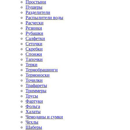
Простыни
Пушеры
Разделители
Распылители воды
Расчески
Резинки
Рубашки
Салфетки
Сеточки
Скребки
Спонжи
Тапочки
Терки
Термобрашинги
Термоноски
Точилки
Трафареты
Триммеры
Трусы
Фартуки
Фольга
Халаты
Чемоданы и сумки
Чехлы
Шаберы