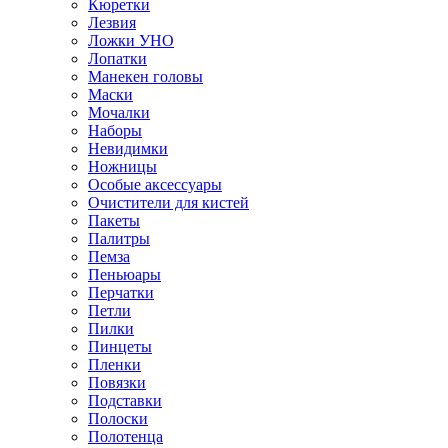
Кюретки
Лезвия
Ложки УНО
Лопатки
Манекен головы
Маски
Мочалки
Наборы
Невидимки
Ножницы
Особые аксессуары
Очистители для кистей
Пакеты
Палитры
Пемза
Пеньюары
Перчатки
Петли
Пилки
Пинцеты
Пленки
Повязки
Подставки
Полоски
Полотенца