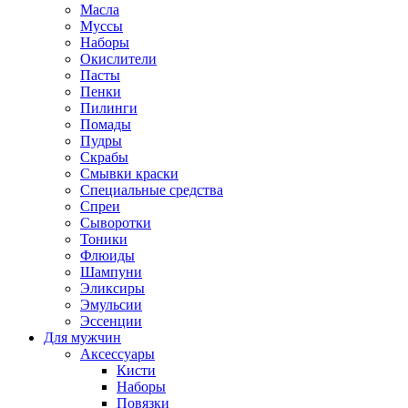
Масла
Муссы
Наборы
Окислители
Пасты
Пенки
Пилинги
Помады
Пудры
Скрабы
Смывки краски
Специальные средства
Спреи
Сыворотки
Тоники
Флюиды
Шампуни
Эликсиры
Эмульсии
Эссенции
Для мужчин
Аксессуары
Кисти
Наборы
Повязки