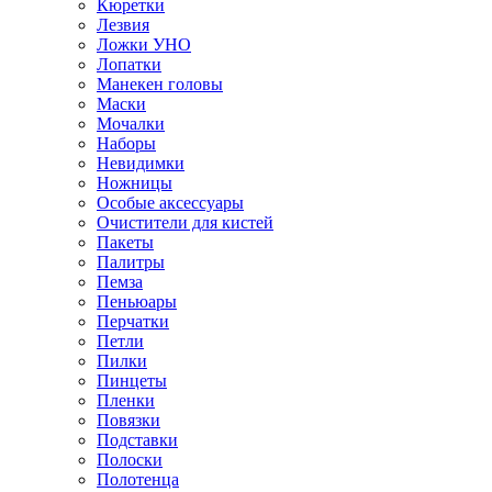
Кюретки
Лезвия
Ложки УНО
Лопатки
Манекен головы
Маски
Мочалки
Наборы
Невидимки
Ножницы
Особые аксессуары
Очистители для кистей
Пакеты
Палитры
Пемза
Пеньюары
Перчатки
Петли
Пилки
Пинцеты
Пленки
Повязки
Подставки
Полоски
Полотенца