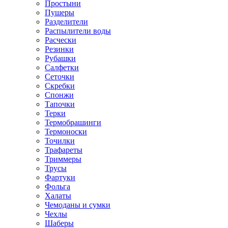
Простыни
Пушеры
Разделители
Распылители воды
Расчески
Резинки
Рубашки
Салфетки
Сеточки
Скребки
Спонжи
Тапочки
Терки
Термобрашинги
Термоноски
Точилки
Трафареты
Триммеры
Трусы
Фартуки
Фольга
Халаты
Чемоданы и сумки
Чехлы
Шаберы