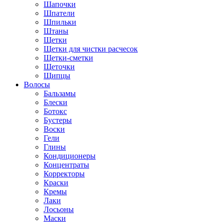
Шапочки
Шпатели
Шпильки
Штаны
Щетки
Щетки для чистки расчесок
Щетки-сметки
Щеточки
Щипцы
Волосы
Бальзамы
Блески
Ботокс
Бустеры
Воски
Гели
Глины
Кондиционеры
Концентраты
Корректоры
Краски
Кремы
Лаки
Лосьоны
Маски