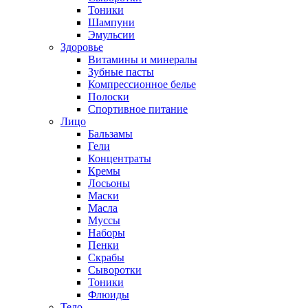
Тоники
Шампуни
Эмульсии
Здоровье
Витамины и минералы
Зубные пасты
Компрессионное белье
Полоски
Спортивное питание
Лицо
Бальзамы
Гели
Концентраты
Кремы
Лосьоны
Маски
Масла
Муссы
Наборы
Пенки
Скрабы
Сыворотки
Тоники
Флюиды
Тело