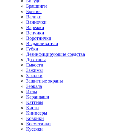
Бигуди
Брашинги
Бритвы
Валики
Ванночки
Варежки
Венчики
Воротнички
Выдавливатели
Губки
Дезинфицирующие средства
Дозаторы
Емкости
Зажимы
Заколки
Защитные экраны
Зеркала
Иглы
Карандаши
Каттеры
Кисти
Книпсеры
Коврики
Косметички
Кусачки