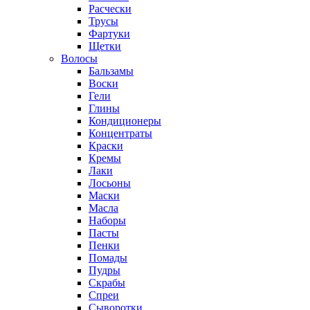
Расчески
Трусы
Фартуки
Щетки
Волосы
Бальзамы
Воски
Гели
Глины
Кондиционеры
Концентраты
Краски
Кремы
Лаки
Лосьоны
Маски
Масла
Наборы
Пасты
Пенки
Помады
Пудры
Скрабы
Спреи
Сыворотки