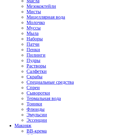
Масла
Мезококтейли
Мисты
Мицеллярная вода
Молочко
Муссы
Мыла
Наборы
Патчи
Пенки
Пилинги
Пудры
Растворы
Салфетки
Скрабы
Специальные средства
Спреи
Сыворотки
Термальная вода
Тоники
Флюиды
Эмульсии
Эссенции
Макияж
BB-крема