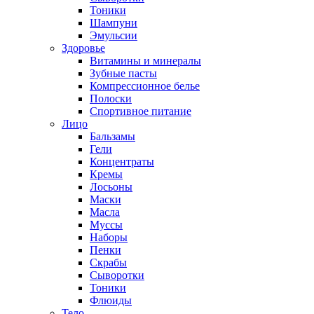
Тоники
Шампуни
Эмульсии
Здоровье
Витамины и минералы
Зубные пасты
Компрессионное белье
Полоски
Спортивное питание
Лицо
Бальзамы
Гели
Концентраты
Кремы
Лосьоны
Маски
Масла
Муссы
Наборы
Пенки
Скрабы
Сыворотки
Тоники
Флюиды
Тело