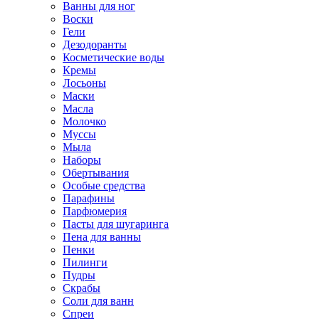
Ванны для ног
Воски
Гели
Дезодоранты
Косметические воды
Кремы
Лосьоны
Маски
Масла
Молочко
Муссы
Мыла
Наборы
Обертывания
Особые средства
Парафины
Парфюмерия
Пасты для шугаринга
Пена для ванны
Пенки
Пилинги
Пудры
Скрабы
Соли для ванн
Спреи