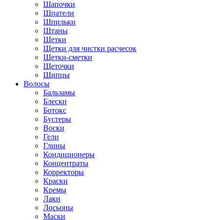
Шапочки
Шпатели
Шпильки
Штаны
Щетки
Щетки для чистки расчесок
Щетки-сметки
Щеточки
Щипцы
Волосы
Бальзамы
Блески
Ботокс
Бустеры
Воски
Гели
Глины
Кондиционеры
Концентраты
Корректоры
Краски
Кремы
Лаки
Лосьоны
Маски