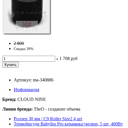
2 800
Скидка 39%
1 708
руб
x
Артикул: ma-340886
Информация
Бренд:
CLOUD NINE
Линия бренда:
TheO - создание объема
Роллер 30 мм / C9 Roller Size2 4 шт
Термобигуди Babyliss Pro керамика+велюр, 5 шт, 400Вт