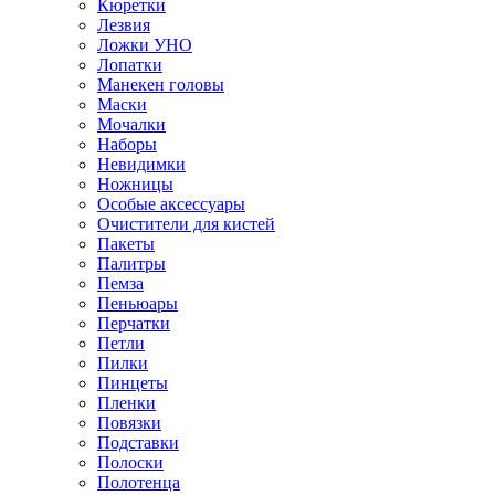
Кюретки
Лезвия
Ложки УНО
Лопатки
Манекен головы
Маски
Мочалки
Наборы
Невидимки
Ножницы
Особые аксессуары
Очистители для кистей
Пакеты
Палитры
Пемза
Пеньюары
Перчатки
Петли
Пилки
Пинцеты
Пленки
Повязки
Подставки
Полоски
Полотенца