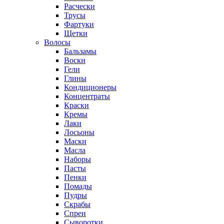
Расчески
Трусы
Фартуки
Щетки
Волосы
Бальзамы
Воски
Гели
Глины
Кондиционеры
Концентраты
Краски
Кремы
Лаки
Лосьоны
Маски
Масла
Наборы
Пасты
Пенки
Помады
Пудры
Скрабы
Спреи
Сыворотки