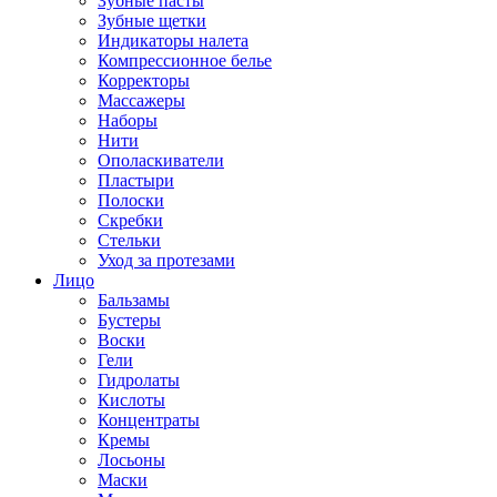
Зубные пасты
Зубные щетки
Индикаторы налета
Компрессионное белье
Корректоры
Массажеры
Наборы
Нити
Ополаскиватели
Пластыри
Полоски
Скребки
Стельки
Уход за протезами
Лицо
Бальзамы
Бустеры
Воски
Гели
Гидролаты
Кислоты
Концентраты
Кремы
Лосьоны
Маски