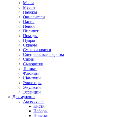
Масла
Муссы
Наборы
Окислители
Пасты
Пенки
Пилинги
Помады
Пудры
Скрабы
Смывки краски
Специальные средства
Спреи
Сыворотки
Тоники
Флюиды
Шампуни
Эликсиры
Эмульсии
Эссенции
Для мужчин
Аксессуары
Кисти
Наборы
Повязки