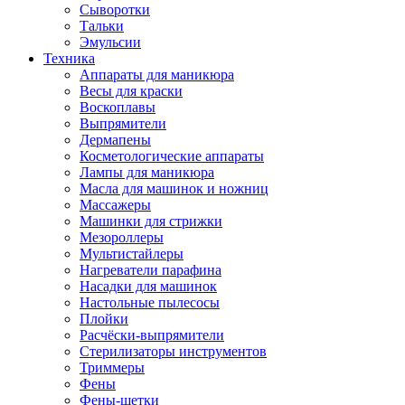
Сыворотки
Тальки
Эмульсии
Техника
Аппараты для маникюра
Весы для краски
Воскоплавы
Выпрямители
Дермапены
Косметологические аппараты
Лампы для маникюра
Масла для машинок и ножниц
Массажеры
Машинки для стрижки
Мезороллеры
Мультистайлеры
Нагреватели парафина
Насадки для машинок
Настольные пылесосы
Плойки
Расчёски-выпрямители
Стерилизаторы инструментов
Триммеры
Фены
Фены-щетки