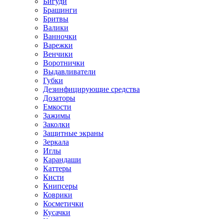
Бигуди
Брашинги
Бритвы
Валики
Ванночки
Варежки
Венчики
Воротнички
Выдавливатели
Губки
Дезинфицирующие средства
Дозаторы
Емкости
Зажимы
Заколки
Защитные экраны
Зеркала
Иглы
Карандаши
Каттеры
Кисти
Книпсеры
Коврики
Косметички
Кусачки