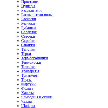
Простыни
Пушеры
Разделители
Распылители воды
Расчески
Резинки
Рубашки
Салфетки
Сеточки
Скребки
Спонжи
Тапочки
Терки
Термобрашинги
Термоноски
Точилки
Трафареты
Триммеры
Трусы
Фартуки
Фольга
Халаты
Чемоданы и сумки
Чехлы
Шаберы