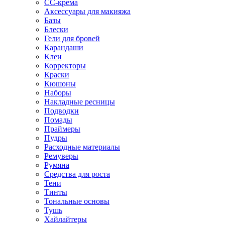
CC-крема
Аксессуары для макияжа
Базы
Блески
Гели для бровей
Карандаши
Клеи
Корректоры
Краски
Кюшоны
Наборы
Накладные ресницы
Подводки
Помады
Праймеры
Пудры
Расходные материалы
Ремуверы
Румяна
Средства для роста
Тени
Тинты
Тональные основы
Тушь
Хайлайтеры