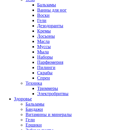
Бальзамы
Ванны для ног
Воски
Гели
Дезодоранты
Кремы
Лосьоны
Масла
Муссы
Мыла
Наборы
Парфюмерия
Пилинги
Скрабы
Спреи
Техника
Триммеры
Электробритвы
Здоровье
Бальзамы
Бандажи
Витамины и минералы
Гели
Ершики