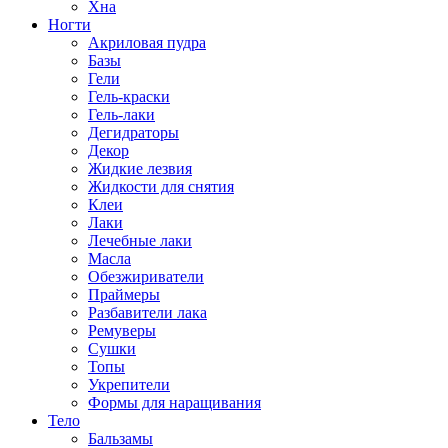
Хна
Ногти
Акриловая пудра
Базы
Гели
Гель-краски
Гель-лаки
Дегидраторы
Декор
Жидкие лезвия
Жидкости для снятия
Клеи
Лаки
Лечебные лаки
Масла
Обезжириватели
Праймеры
Разбавители лака
Ремуверы
Сушки
Топы
Укрепители
Формы для наращивания
Тело
Бальзамы