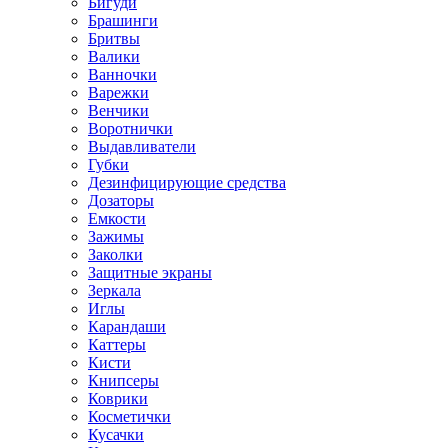
Бигуди
Брашинги
Бритвы
Валики
Ванночки
Варежки
Венчики
Воротнички
Выдавливатели
Губки
Дезинфицирующие средства
Дозаторы
Емкости
Зажимы
Заколки
Защитные экраны
Зеркала
Иглы
Карандаши
Каттеры
Кисти
Книпсеры
Коврики
Косметички
Кусачки