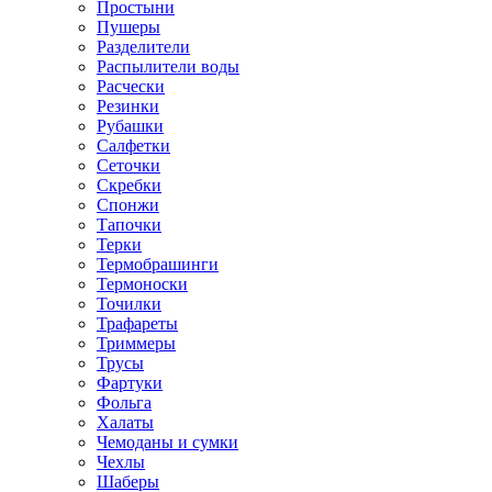
Простыни
Пушеры
Разделители
Распылители воды
Расчески
Резинки
Рубашки
Салфетки
Сеточки
Скребки
Спонжи
Тапочки
Терки
Термобрашинги
Термоноски
Точилки
Трафареты
Триммеры
Трусы
Фартуки
Фольга
Халаты
Чемоданы и сумки
Чехлы
Шаберы