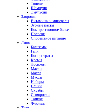
Тоники
Шампуни
Эмульсии
Здоровье
Витамины и минералы
Зубные пасты
Компрессионное белье
Полоски
Спортивное питание
Лицо
Бальзамы
Гели
Концентраты
Кремы
Лосьоны
Маски
Масла
Муссы
Наборы
Пенки
Скрабы
Сыворотки
Тоники
Флюиды
Тело