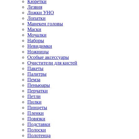
Кюретки
Лезвия
Ложки УНО
Лопатки
Манекен головы
Маски
Мочалки
Наборы
Невидимки
Ножницы
Особые аксессуары
Очистители для кистей
Пакеты
Палитры
Пемза
Пеньюары
Перчатки
Петли
Пилки
Пинцеты
Пленки
Повязки
Подставки
Полоски
Полотенца