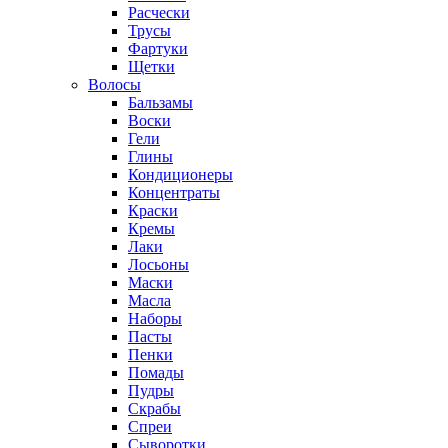
Расчески
Трусы
Фартуки
Щетки
Волосы
Бальзамы
Воски
Гели
Глины
Кондиционеры
Концентраты
Краски
Кремы
Лаки
Лосьоны
Маски
Масла
Наборы
Пасты
Пенки
Помады
Пудры
Скрабы
Спреи
Сыворотки