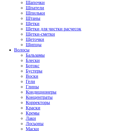
Шапочки
Шпатели
Шпильки
Штаны
Щетки
Щетки для чистки расчесок
Щетки-сметки
Щеточки
Щипцы
Волосы
Бальзамы
Блески
Ботокс
Бустеры
Воски
Гели
Глины
Кондиционеры
Концентраты
Корректоры
Краски
Кремы
Лаки
Лосьоны
Маски