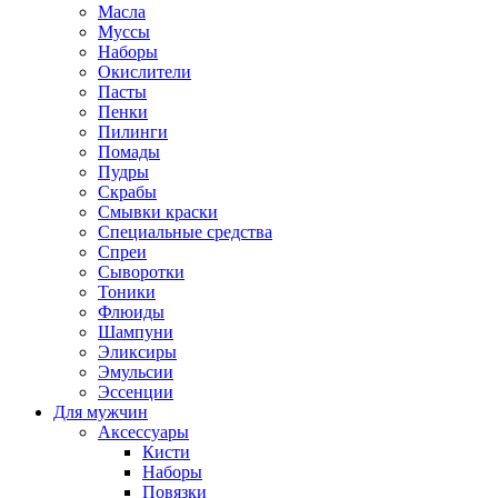
Масла
Муссы
Наборы
Окислители
Пасты
Пенки
Пилинги
Помады
Пудры
Скрабы
Смывки краски
Специальные средства
Спреи
Сыворотки
Тоники
Флюиды
Шампуни
Эликсиры
Эмульсии
Эссенции
Для мужчин
Аксессуары
Кисти
Наборы
Повязки