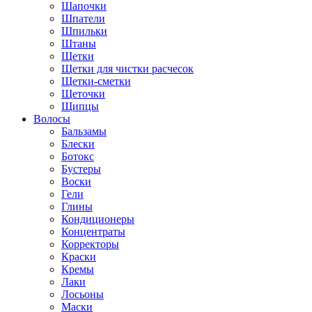
Шапочки
Шпатели
Шпильки
Штаны
Щетки
Щетки для чистки расчесок
Щетки-сметки
Щеточки
Щипцы
Волосы
Бальзамы
Блески
Ботокс
Бустеры
Воски
Гели
Глины
Кондиционеры
Концентраты
Корректоры
Краски
Кремы
Лаки
Лосьоны
Маски