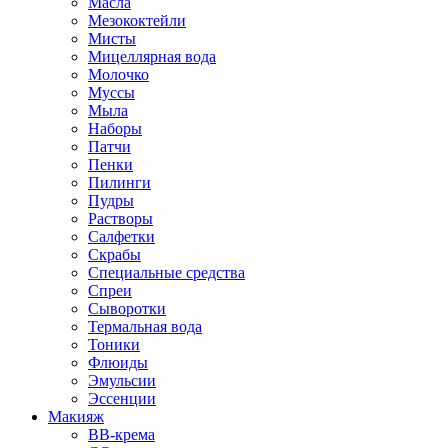
Масла
Мезококтейли
Мисты
Мицеллярная вода
Молочко
Муссы
Мыла
Наборы
Патчи
Пенки
Пилинги
Пудры
Растворы
Салфетки
Скрабы
Специальные средства
Спреи
Сыворотки
Термальная вода
Тоники
Флюиды
Эмульсии
Эссенции
Макияж
BB-крема