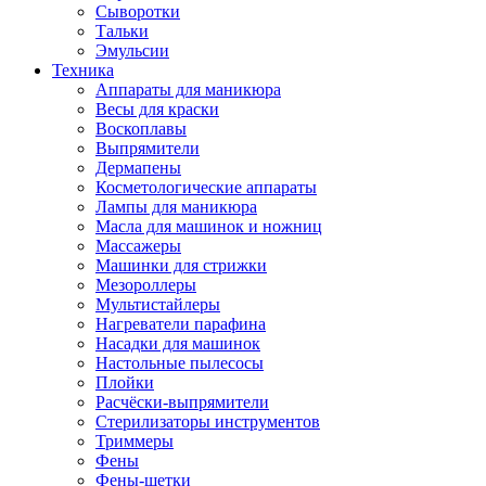
Сыворотки
Тальки
Эмульсии
Техника
Аппараты для маникюра
Весы для краски
Воскоплавы
Выпрямители
Дермапены
Косметологические аппараты
Лампы для маникюра
Масла для машинок и ножниц
Массажеры
Машинки для стрижки
Мезороллеры
Мультистайлеры
Нагреватели парафина
Насадки для машинок
Настольные пылесосы
Плойки
Расчёски-выпрямители
Стерилизаторы инструментов
Триммеры
Фены
Фены-щетки