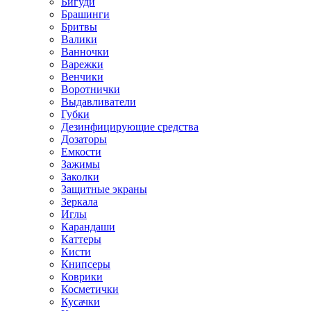
Бигуди
Брашинги
Бритвы
Валики
Ванночки
Варежки
Венчики
Воротнички
Выдавливатели
Губки
Дезинфицирующие средства
Дозаторы
Емкости
Зажимы
Заколки
Защитные экраны
Зеркала
Иглы
Карандаши
Каттеры
Кисти
Книпсеры
Коврики
Косметички
Кусачки