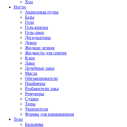
Хна
Ногти
Акриловая пудра
Базы
Гели
Гель-краски
Гель-лаки
Дегидраторы
Декор
Жидкие лезвия
Жидкости для снятия
Клеи
Лаки
Лечебные лаки
Масла
Обезжириватели
Праймеры
Разбавители лака
Ремуверы
Сушки
Топы
Укрепители
Формы для наращивания
Тело
Бальзамы