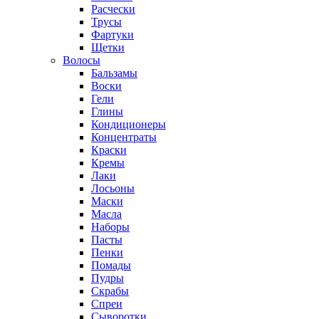
Расчески
Трусы
Фартуки
Щетки
Волосы
Бальзамы
Воски
Гели
Глины
Кондиционеры
Концентраты
Краски
Кремы
Лаки
Лосьоны
Маски
Масла
Наборы
Пасты
Пенки
Помады
Пудры
Скрабы
Спреи
Сыворотки