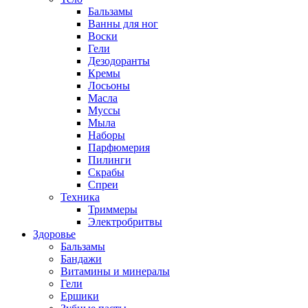
Бальзамы
Ванны для ног
Воски
Гели
Дезодоранты
Кремы
Лосьоны
Масла
Муссы
Мыла
Наборы
Парфюмерия
Пилинги
Скрабы
Спреи
Техника
Триммеры
Электробритвы
Здоровье
Бальзамы
Бандажи
Витамины и минералы
Гели
Ершики