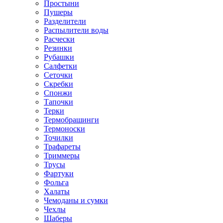
Простыни
Пушеры
Разделители
Распылители воды
Расчески
Резинки
Рубашки
Салфетки
Сеточки
Скребки
Спонжи
Тапочки
Терки
Термобрашинги
Термоноски
Точилки
Трафареты
Триммеры
Трусы
Фартуки
Фольга
Халаты
Чемоданы и сумки
Чехлы
Шаберы