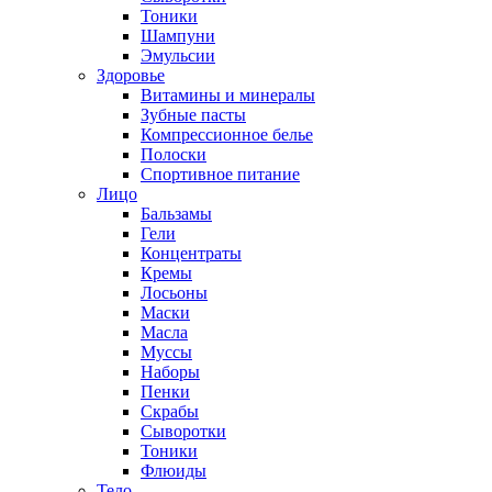
Тоники
Шампуни
Эмульсии
Здоровье
Витамины и минералы
Зубные пасты
Компрессионное белье
Полоски
Спортивное питание
Лицо
Бальзамы
Гели
Концентраты
Кремы
Лосьоны
Маски
Масла
Муссы
Наборы
Пенки
Скрабы
Сыворотки
Тоники
Флюиды
Тело