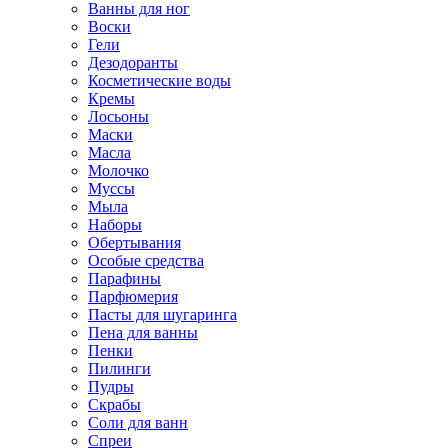
Ванны для ног
Воски
Гели
Дезодоранты
Косметические воды
Кремы
Лосьоны
Маски
Масла
Молочко
Муссы
Мыла
Наборы
Обертывания
Особые средства
Парафины
Парфюмерия
Пасты для шугаринга
Пена для ванны
Пенки
Пилинги
Пудры
Скрабы
Соли для ванн
Спреи