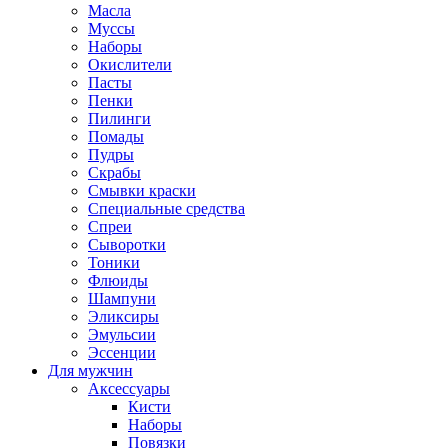
Масла
Муссы
Наборы
Окислители
Пасты
Пенки
Пилинги
Помады
Пудры
Скрабы
Смывки краски
Специальные средства
Спреи
Сыворотки
Тоники
Флюиды
Шампуни
Эликсиры
Эмульсии
Эссенции
Для мужчин
Аксессуары
Кисти
Наборы
Повязки