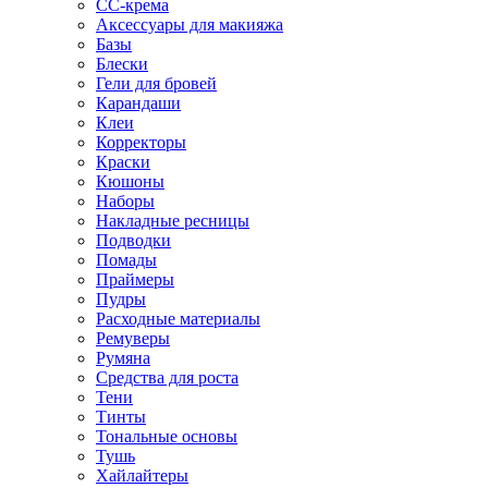
CC-крема
Аксессуары для макияжа
Базы
Блески
Гели для бровей
Карандаши
Клеи
Корректоры
Краски
Кюшоны
Наборы
Накладные ресницы
Подводки
Помады
Праймеры
Пудры
Расходные материалы
Ремуверы
Румяна
Средства для роста
Тени
Тинты
Тональные основы
Тушь
Хайлайтеры