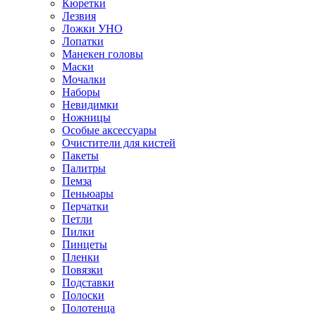
Кюретки
Лезвия
Ложки УНО
Лопатки
Манекен головы
Маски
Мочалки
Наборы
Невидимки
Ножницы
Особые аксессуары
Очистители для кистей
Пакеты
Палитры
Пемза
Пеньюары
Перчатки
Петли
Пилки
Пинцеты
Пленки
Повязки
Подставки
Полоски
Полотенца