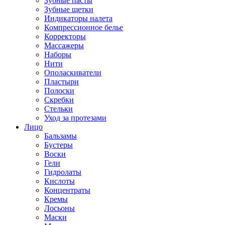
Зубные пасты
Зубные щетки
Индикаторы налета
Компрессионное белье
Корректоры
Массажеры
Наборы
Нити
Ополаскиватели
Пластыри
Полоски
Скребки
Стельки
Уход за протезами
Лицо
Бальзамы
Бустеры
Воски
Гели
Гидролаты
Кислоты
Концентраты
Кремы
Лосьоны
Маски