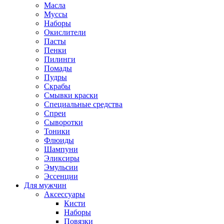
Масла
Муссы
Наборы
Окислители
Пасты
Пенки
Пилинги
Помады
Пудры
Скрабы
Смывки краски
Специальные средства
Спреи
Сыворотки
Тоники
Флюиды
Шампуни
Эликсиры
Эмульсии
Эссенции
Для мужчин
Аксессуары
Кисти
Наборы
Повязки