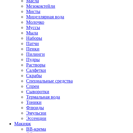
Масла
Мезококтейли
Мисты
Мицеллярная вода
Молочко
Муссы
Мыла
Наборы
Патчи
Пенки
Пилинги
Пудры
Растворы
Салфетки
Скрабы
Специальные средства
Спреи
Сыворотки
Термальная вода
Тоники
Флюиды
Эмульсии
Эссенции
Макияж
BB-крема