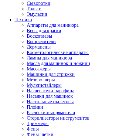
Сыворотки
Тальки
Эмульсии
Техника
Аппараты для маникюра
Весы для краски
Воскоплавы
Выпрямители
Дермапены
Косметологические аппараты
Лампы для маникюра
Масла для машинок и ножниц
Массажеры
Машинки для стрижки
Мезороллеры
Мультистайлеры
Нагреватели парафина
Насадки для машинок
Настольные пылесосы
Плойки
Расчёски-выпрямители
Стерилизаторы инструментов
Триммеры
Фены
Фены-щетки