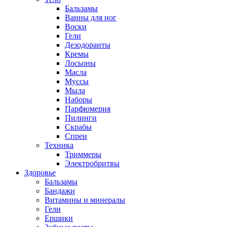
Бальзамы
Ванны для ног
Воски
Гели
Дезодоранты
Кремы
Лосьоны
Масла
Муссы
Мыла
Наборы
Парфюмерия
Пилинги
Скрабы
Спреи
Техника
Триммеры
Электробритвы
Здоровье
Бальзамы
Бандажи
Витамины и минералы
Гели
Ершики