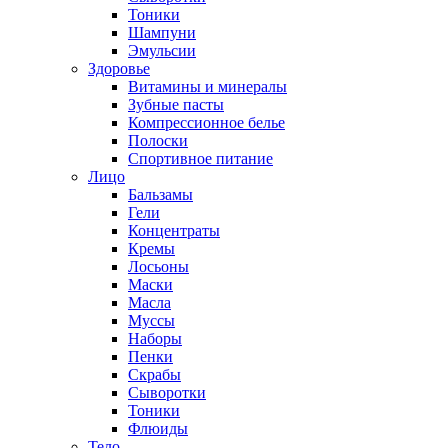
Тоники
Шампуни
Эмульсии
Здоровье
Витамины и минералы
Зубные пасты
Компрессионное белье
Полоски
Спортивное питание
Лицо
Бальзамы
Гели
Концентраты
Кремы
Лосьоны
Маски
Масла
Муссы
Наборы
Пенки
Скрабы
Сыворотки
Тоники
Флюиды
Тело