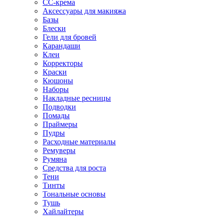
CC-крема
Аксессуары для макияжа
Базы
Блески
Гели для бровей
Карандаши
Клеи
Корректоры
Краски
Кюшоны
Наборы
Накладные ресницы
Подводки
Помады
Праймеры
Пудры
Расходные материалы
Ремуверы
Румяна
Средства для роста
Тени
Тинты
Тональные основы
Тушь
Хайлайтеры