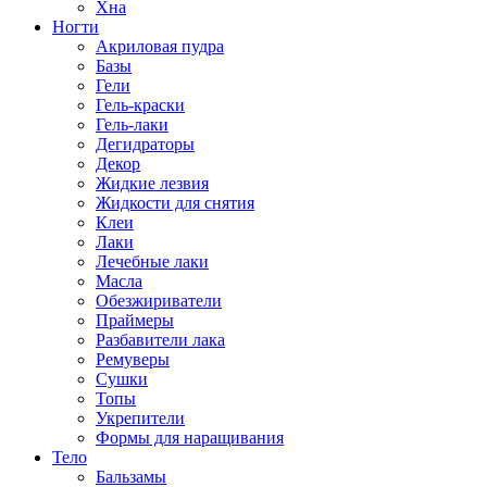
Хна
Ногти
Акриловая пудра
Базы
Гели
Гель-краски
Гель-лаки
Дегидраторы
Декор
Жидкие лезвия
Жидкости для снятия
Клеи
Лаки
Лечебные лаки
Масла
Обезжириватели
Праймеры
Разбавители лака
Ремуверы
Сушки
Топы
Укрепители
Формы для наращивания
Тело
Бальзамы