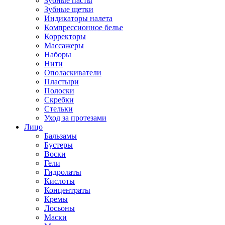
Зубные пасты
Зубные щетки
Индикаторы налета
Компрессионное белье
Корректоры
Массажеры
Наборы
Нити
Ополаскиватели
Пластыри
Полоски
Скребки
Стельки
Уход за протезами
Лицо
Бальзамы
Бустеры
Воски
Гели
Гидролаты
Кислоты
Концентраты
Кремы
Лосьоны
Маски