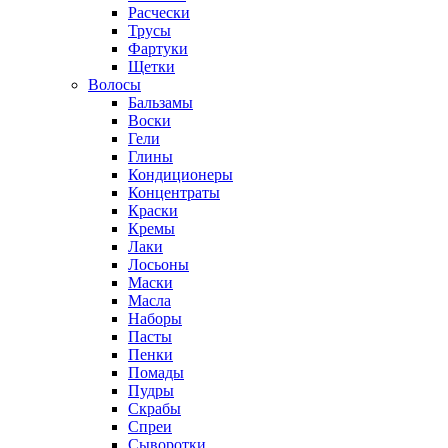
Расчески
Трусы
Фартуки
Щетки
Волосы
Бальзамы
Воски
Гели
Глины
Кондиционеры
Концентраты
Краски
Кремы
Лаки
Лосьоны
Маски
Масла
Наборы
Пасты
Пенки
Помады
Пудры
Скрабы
Спреи
Сыворотки