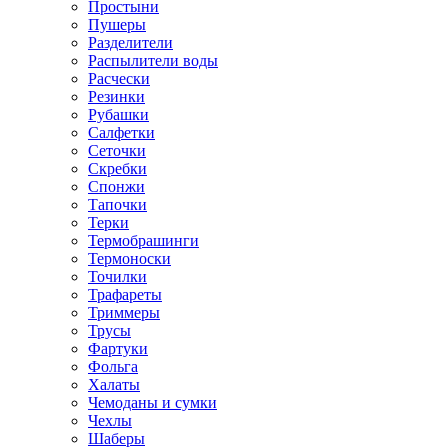
Простыни
Пушеры
Разделители
Распылители воды
Расчески
Резинки
Рубашки
Салфетки
Сеточки
Скребки
Спонжи
Тапочки
Терки
Термобрашинги
Термоноски
Точилки
Трафареты
Триммеры
Трусы
Фартуки
Фольга
Халаты
Чемоданы и сумки
Чехлы
Шаберы