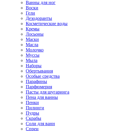
Ванны для ног
Воски
Гели
Дезодоранты
Косметические воды
Кремы
Лосьоны
Маски
Масла
Молочко
Муссы
Мыла
Наборы
Обертывания
Особые средства
Парафины
Парфюмерия
Пасты для шугаринга
Пена для ванны
Пенки
Пилинги
Пудры
Скрабы
Соли для ванн
Спреи