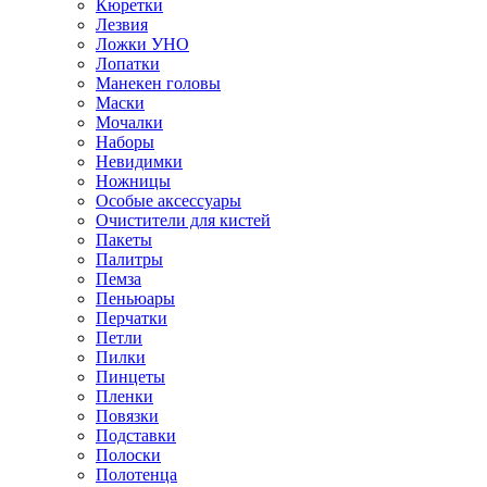
Кюретки
Лезвия
Ложки УНО
Лопатки
Манекен головы
Маски
Мочалки
Наборы
Невидимки
Ножницы
Особые аксессуары
Очистители для кистей
Пакеты
Палитры
Пемза
Пеньюары
Перчатки
Петли
Пилки
Пинцеты
Пленки
Повязки
Подставки
Полоски
Полотенца