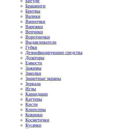
Бигуди
Брашинги
Бритвы
Валики
Ванночки
Варежки
Венчики
Воротнички
Выдавливатели
Губки
Дезинфицирующие средства
Дозаторы
Емкости
Зажимы
Заколки
Защитные экраны
Зеркала
Иглы
Карандаши
Каттеры
Кисти
Книпсеры
Коврики
Косметички
Кусачки