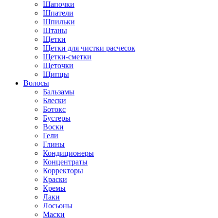
Шапочки
Шпатели
Шпильки
Штаны
Щетки
Щетки для чистки расчесок
Щетки-сметки
Щеточки
Щипцы
Волосы
Бальзамы
Блески
Ботокс
Бустеры
Воски
Гели
Глины
Кондиционеры
Концентраты
Корректоры
Краски
Кремы
Лаки
Лосьоны
Маски