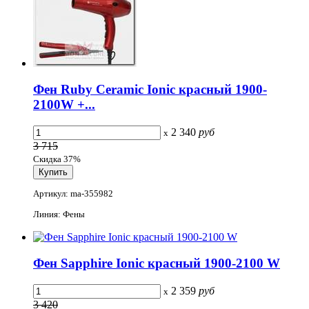
Фен Ruby Ceramic Ionic красный 1900-
2100W +...
2 340
руб
x
3 715
Скидка 37%
Артикул: ma-355982
Линия: Фены
Фен Sapphire Ionic красный 1900-2100 W
2 359
руб
x
3 420