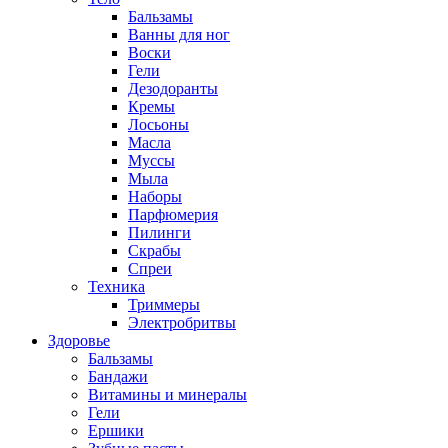
Бальзамы
Ванны для ног
Воски
Гели
Дезодоранты
Кремы
Лосьоны
Масла
Муссы
Мыла
Наборы
Парфюмерия
Пилинги
Скрабы
Спреи
Техника
Триммеры
Электробритвы
Здоровье
Бальзамы
Бандажи
Витамины и минералы
Гели
Ершики