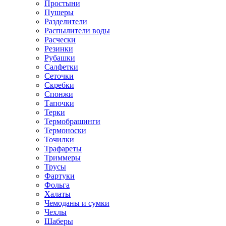
Простыни
Пушеры
Разделители
Распылители воды
Расчески
Резинки
Рубашки
Салфетки
Сеточки
Скребки
Спонжи
Тапочки
Терки
Термобрашинги
Термоноски
Точилки
Трафареты
Триммеры
Трусы
Фартуки
Фольга
Халаты
Чемоданы и сумки
Чехлы
Шаберы