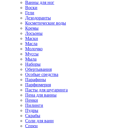
Ванны для ног
Воски
Гели
Дезодоранты
Косметические воды
Кремы
Лосьоны
Маски
Масла
Молочко
Муссы
Мыла
Наборы
Обертывания
Особые средства
Парафины
Парфюмерия
Пасты для шугаринга
Пена для ванны
Пенки
Пилинги
Пудры
Скрабы
Соли для ванн
Спреи