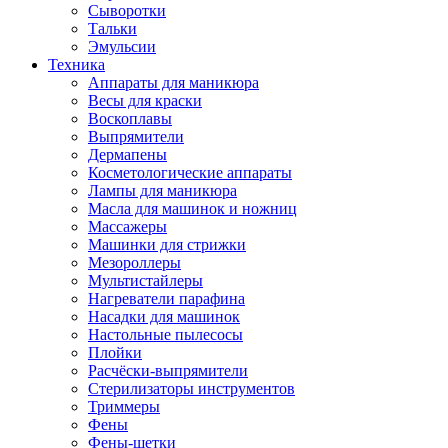
Сыворотки
Тальки
Эмульсии
Техника
Аппараты для маникюра
Весы для краски
Воскоплавы
Выпрямители
Дермапены
Косметологические аппараты
Лампы для маникюра
Масла для машинок и ножниц
Массажеры
Машинки для стрижки
Мезороллеры
Мультистайлеры
Нагреватели парафина
Насадки для машинок
Настольные пылесосы
Плойки
Расчёски-выпрямители
Стерилизаторы инструментов
Триммеры
Фены
Фены-щетки