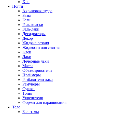
Хна
Ногти
Акриловая пудра
Базы
Гели
Гель-краски
Гель-лаки
Дегидраторы
Декор
Жидкие лезвия
Жидкости для снятия
Клеи
Лаки
Лечебные лаки
Масла
Обезжириватели
Праймеры
Разбавители лака
Ремуверы
Сушки
Топы
Укрепители
Формы для наращивания
Тело
Бальзамы