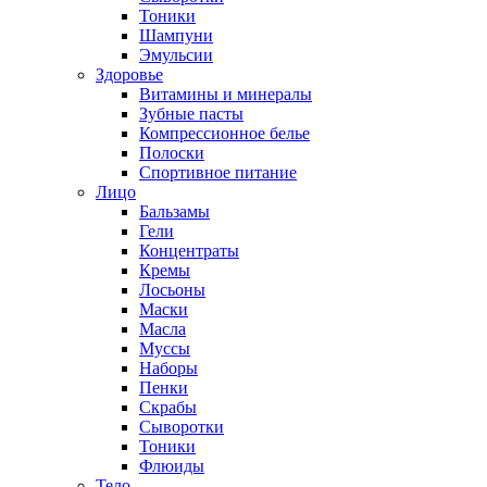
Тоники
Шампуни
Эмульсии
Здоровье
Витамины и минералы
Зубные пасты
Компрессионное белье
Полоски
Спортивное питание
Лицо
Бальзамы
Гели
Концентраты
Кремы
Лосьоны
Маски
Масла
Муссы
Наборы
Пенки
Скрабы
Сыворотки
Тоники
Флюиды
Тело