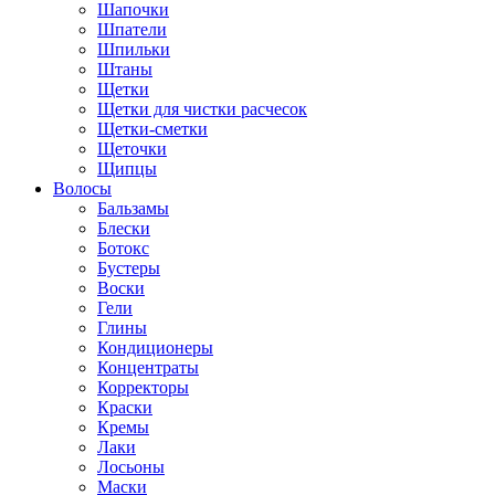
Шапочки
Шпатели
Шпильки
Штаны
Щетки
Щетки для чистки расчесок
Щетки-сметки
Щеточки
Щипцы
Волосы
Бальзамы
Блески
Ботокс
Бустеры
Воски
Гели
Глины
Кондиционеры
Концентраты
Корректоры
Краски
Кремы
Лаки
Лосьоны
Маски