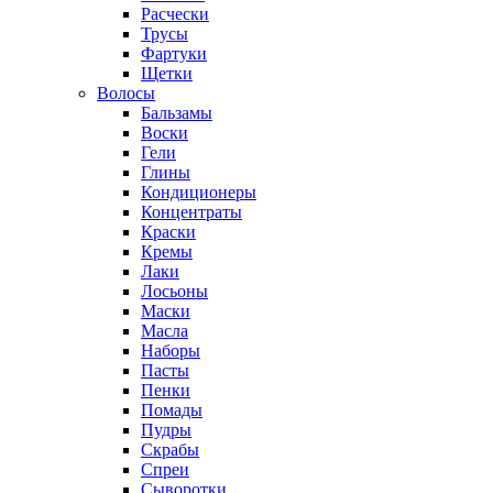
Расчески
Трусы
Фартуки
Щетки
Волосы
Бальзамы
Воски
Гели
Глины
Кондиционеры
Концентраты
Краски
Кремы
Лаки
Лосьоны
Маски
Масла
Наборы
Пасты
Пенки
Помады
Пудры
Скрабы
Спреи
Сыворотки