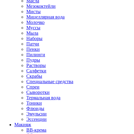
Масла
Мезококтейли
Мисты
Мицеллярная вода
Молочко
Муссы
Мыла
Наборы
Патчи
Пенки
Пилинги
Пудры
Растворы
Салфетки
Скрабы
Специальные средства
Спреи
Сыворотки
Термальная вода
Тоники
Флюиды
Эмульсии
Эссенции
Макияж
BB-крема