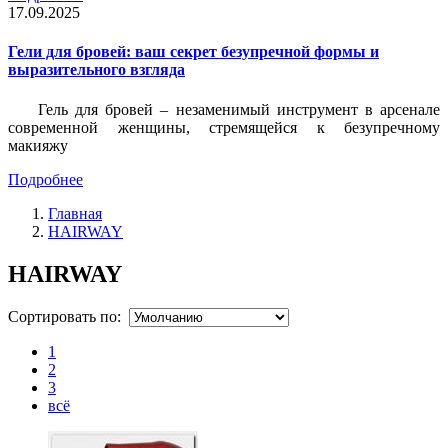
17.09.2025
Гели для бровей: ваш секрет безупречной формы и
выразительного взгляда
Гель для бровей – незаменимый инструмент в арсенале
современной женщины, стремящейся к безупречному
макияжу
Подробнее
Главная
HAIRWAY
HAIRWAY
Сортировать по:
1
2
3
всё