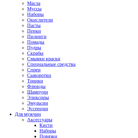
Масла
Муссы
Наборы
Окислители
Пасты
Пенки
Пилинги
Помады
Пудры
Скрабы
Смывки краски
Специальные средства
Спреи
Сыворотки
Тоники
Флюиды
Шампуни
Эликсиры
Эмульсии
Эссенции
Для мужчин
Аксессуары
Кисти
Наборы
Повязки