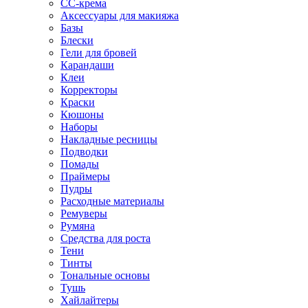
CC-крема
Аксессуары для макияжа
Базы
Блески
Гели для бровей
Карандаши
Клеи
Корректоры
Краски
Кюшоны
Наборы
Накладные ресницы
Подводки
Помады
Праймеры
Пудры
Расходные материалы
Ремуверы
Румяна
Средства для роста
Тени
Тинты
Тональные основы
Тушь
Хайлайтеры