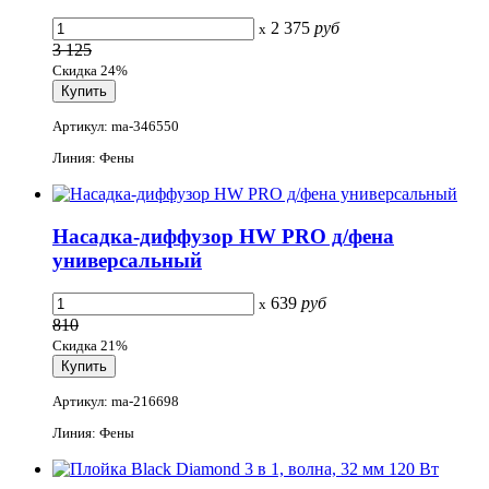
2 375
руб
x
3 125
Скидка 24%
Артикул: ma-346550
Линия: Фены
Насадка-диффузор HW PRO д/фена
универсальный
639
руб
x
810
Скидка 21%
Артикул: ma-216698
Линия: Фены