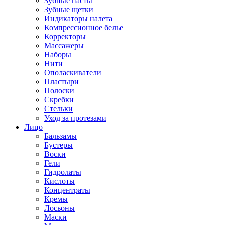
Зубные пасты
Зубные щетки
Индикаторы налета
Компрессионное белье
Корректоры
Массажеры
Наборы
Нити
Ополаскиватели
Пластыри
Полоски
Скребки
Стельки
Уход за протезами
Лицо
Бальзамы
Бустеры
Воски
Гели
Гидролаты
Кислоты
Концентраты
Кремы
Лосьоны
Маски