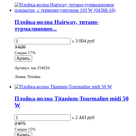
Плойка-волна Hairway, титано-
турмалиновое...
3 004
руб
x
3 620
Скидка 17%
Артикул: ma-354626
Линия: Плойки
Плойка-волна Titanium-Tourmaline midi 50
W
2 443
руб
x
2 875
Скидка 15%