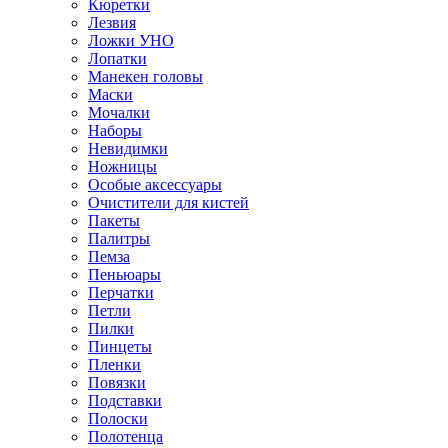
Кюретки
Лезвия
Ложки УНО
Лопатки
Манекен головы
Маски
Мочалки
Наборы
Невидимки
Ножницы
Особые аксессуары
Очистители для кистей
Пакеты
Палитры
Пемза
Пеньюары
Перчатки
Петли
Пилки
Пинцеты
Пленки
Повязки
Подставки
Полоски
Полотенца