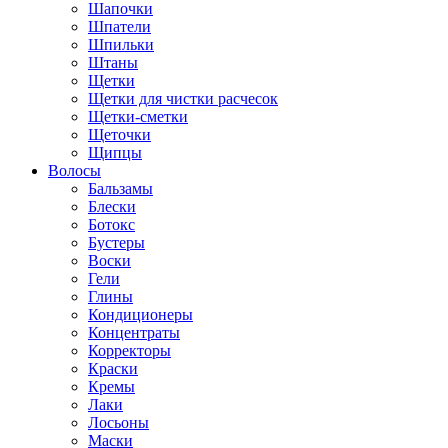
Шапочки
Шпатели
Шпильки
Штаны
Щетки
Щетки для чистки расчесок
Щетки-сметки
Щеточки
Щипцы
Волосы
Бальзамы
Блески
Ботокс
Бустеры
Воски
Гели
Глины
Кондиционеры
Концентраты
Корректоры
Краски
Кремы
Лаки
Лосьоны
Маски