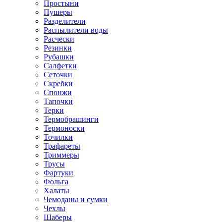
Простыни
Пушеры
Разделители
Распылители воды
Расчески
Резинки
Рубашки
Салфетки
Сеточки
Скребки
Спонжи
Тапочки
Терки
Термобрашинги
Термоноски
Точилки
Трафареты
Триммеры
Трусы
Фартуки
Фольга
Халаты
Чемоданы и сумки
Чехлы
Шаберы