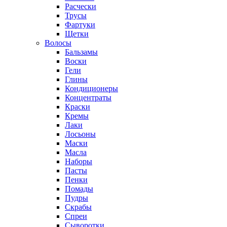
Расчески
Трусы
Фартуки
Щетки
Волосы
Бальзамы
Воски
Гели
Глины
Кондиционеры
Концентраты
Краски
Кремы
Лаки
Лосьоны
Маски
Масла
Наборы
Пасты
Пенки
Помады
Пудры
Скрабы
Спреи
Сыворотки