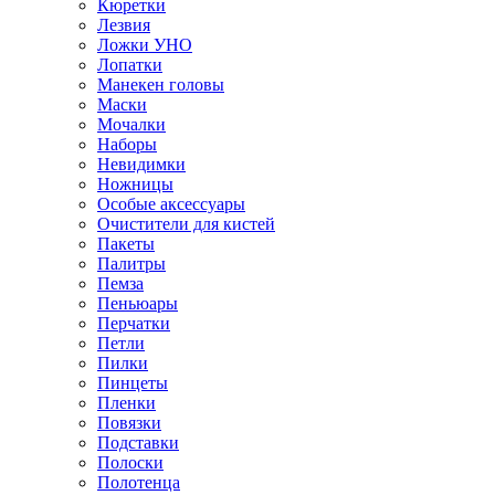
Кюретки
Лезвия
Ложки УНО
Лопатки
Манекен головы
Маски
Мочалки
Наборы
Невидимки
Ножницы
Особые аксессуары
Очистители для кистей
Пакеты
Палитры
Пемза
Пеньюары
Перчатки
Петли
Пилки
Пинцеты
Пленки
Повязки
Подставки
Полоски
Полотенца