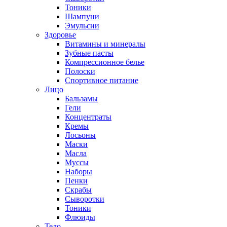
Тоники
Шампуни
Эмульсии
Здоровье
Витамины и минералы
Зубные пасты
Компрессионное белье
Полоски
Спортивное питание
Лицо
Бальзамы
Гели
Концентраты
Кремы
Лосьоны
Маски
Масла
Муссы
Наборы
Пенки
Скрабы
Сыворотки
Тоники
Флюиды
Тело