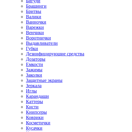
Бигуди
Брашинги
Бритвы
Валики
Ванночки
Варежки
Венчики
Воротнички
Выдавливатели
Губки
Дезинфицирующие средства
Дозаторы
Емкости
Зажимы
Заколки
Защитные экраны
Зеркала
Иглы
Карандаши
Каттеры
Кисти
Книпсеры
Коврики
Косметички
Кусачки