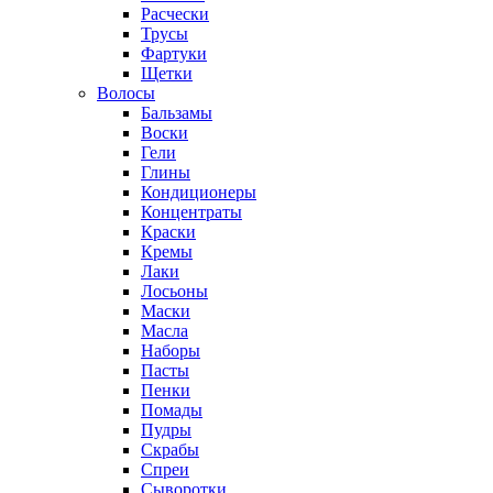
Расчески
Трусы
Фартуки
Щетки
Волосы
Бальзамы
Воски
Гели
Глины
Кондиционеры
Концентраты
Краски
Кремы
Лаки
Лосьоны
Маски
Масла
Наборы
Пасты
Пенки
Помады
Пудры
Скрабы
Спреи
Сыворотки