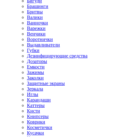
Бигуди
Брашинги
Бритвы
Валики
Ванночки
Варежки
Венчики
Воротнички
Выдавливатели
Губки
Дезинфицирующие средства
Дозаторы
Емкости
Зажимы
Заколки
Защитные экраны
Зеркала
Иглы
Карандаши
Каттеры
Кисти
Книпсеры
Коврики
Косметички
Кусачки