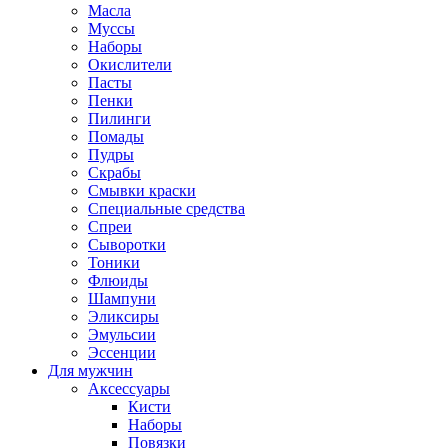
Масла
Муссы
Наборы
Окислители
Пасты
Пенки
Пилинги
Помады
Пудры
Скрабы
Смывки краски
Специальные средства
Спреи
Сыворотки
Тоники
Флюиды
Шампуни
Эликсиры
Эмульсии
Эссенции
Для мужчин
Аксессуары
Кисти
Наборы
Повязки