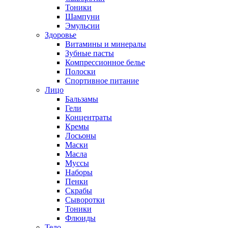
Тоники
Шампуни
Эмульсии
Здоровье
Витамины и минералы
Зубные пасты
Компрессионное белье
Полоски
Спортивное питание
Лицо
Бальзамы
Гели
Концентраты
Кремы
Лосьоны
Маски
Масла
Муссы
Наборы
Пенки
Скрабы
Сыворотки
Тоники
Флюиды
Тело