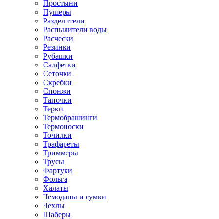
Простыни
Пушеры
Разделители
Распылители воды
Расчески
Резинки
Рубашки
Салфетки
Сеточки
Скребки
Спонжи
Тапочки
Терки
Термобрашинги
Термоноски
Точилки
Трафареты
Триммеры
Трусы
Фартуки
Фольга
Халаты
Чемоданы и сумки
Чехлы
Шаберы