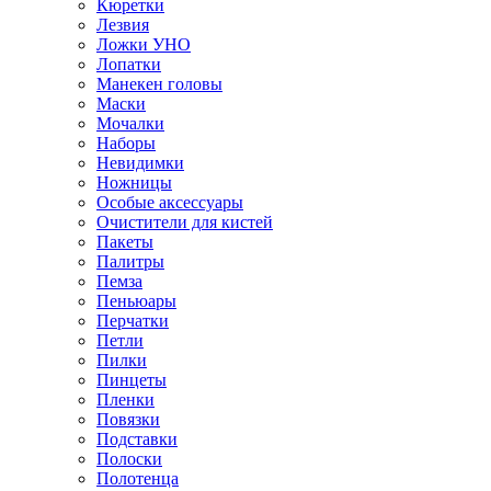
Кюретки
Лезвия
Ложки УНО
Лопатки
Манекен головы
Маски
Мочалки
Наборы
Невидимки
Ножницы
Особые аксессуары
Очистители для кистей
Пакеты
Палитры
Пемза
Пеньюары
Перчатки
Петли
Пилки
Пинцеты
Пленки
Повязки
Подставки
Полоски
Полотенца