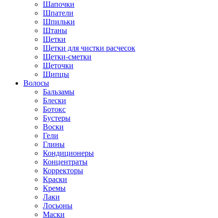
Шапочки
Шпатели
Шпильки
Штаны
Щетки
Щетки для чистки расчесок
Щетки-сметки
Щеточки
Щипцы
Волосы
Бальзамы
Блески
Ботокс
Бустеры
Воски
Гели
Глины
Кондиционеры
Концентраты
Корректоры
Краски
Кремы
Лаки
Лосьоны
Маски