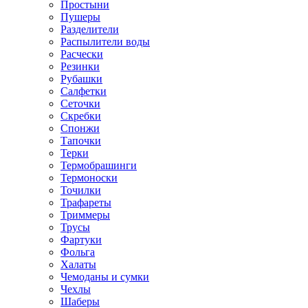
Простыни
Пушеры
Разделители
Распылители воды
Расчески
Резинки
Рубашки
Салфетки
Сеточки
Скребки
Спонжи
Тапочки
Терки
Термобрашинги
Термоноски
Точилки
Трафареты
Триммеры
Трусы
Фартуки
Фольга
Халаты
Чемоданы и сумки
Чехлы
Шаберы