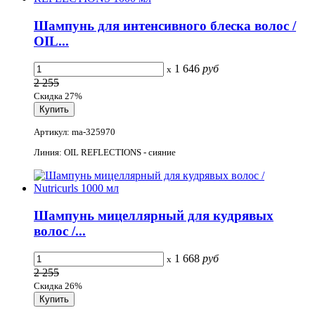
Шампунь для интенсивного блеска волос /
OIL...
1 646
руб
x
2 255
Скидка 27%
Артикул: ma-325970
Линия: OIL REFLECTIONS - сияние
Шампунь мицеллярный для кудрявых
волос /...
1 668
руб
x
2 255
Скидка 26%