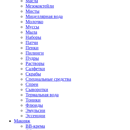
Масла
Мезококтейли
Мисты
Мицеллярная вода
Молочко
Муссы
Мыла
Наборы
Патчи
Пенки
Пилинги
Пудры
Растворы
Салфетки
Скрабы
Специальные средства
Спреи
Сыворотки
Термальная вода
Тоники
Флюиды
Эмульсии
Эссенции
Макияж
BB-крема