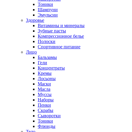
Тоники
Шампуни
Эмульсии
Здоровье
Витамины и минералы
Зубные пасты
Компрессионное белье
Полоски
Спортивное питание
Лицо
Бальзамы
Гели
Концентраты
Кремы
Лосьоны
Маски
Масла
Муссы
Наборы
Пенки
Скрабы
Сыворотки
Тоники
Флюиды
Тело