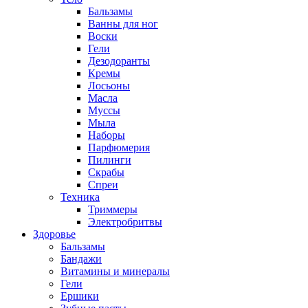
Бальзамы
Ванны для ног
Воски
Гели
Дезодоранты
Кремы
Лосьоны
Масла
Муссы
Мыла
Наборы
Парфюмерия
Пилинги
Скрабы
Спреи
Техника
Триммеры
Электробритвы
Здоровье
Бальзамы
Бандажи
Витамины и минералы
Гели
Ершики