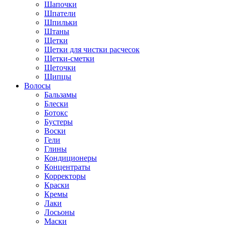
Шапочки
Шпатели
Шпильки
Штаны
Щетки
Щетки для чистки расчесок
Щетки-сметки
Щеточки
Щипцы
Волосы
Бальзамы
Блески
Ботокс
Бустеры
Воски
Гели
Глины
Кондиционеры
Концентраты
Корректоры
Краски
Кремы
Лаки
Лосьоны
Маски