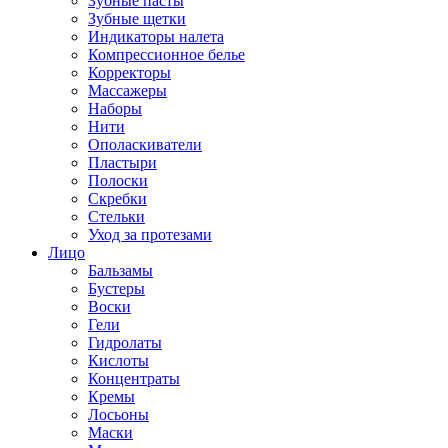
Зубные пасты
Зубные щетки
Индикаторы налета
Компрессионное белье
Корректоры
Массажеры
Наборы
Нити
Ополаскиватели
Пластыри
Полоски
Скребки
Стельки
Уход за протезами
Лицо
Бальзамы
Бустеры
Воски
Гели
Гидролаты
Кислоты
Концентраты
Кремы
Лосьоны
Маски