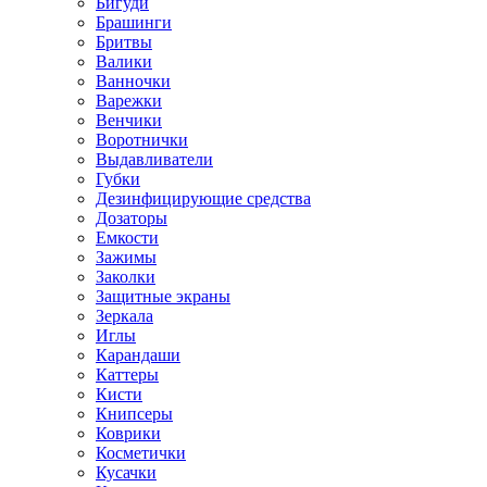
Бигуди
Брашинги
Бритвы
Валики
Ванночки
Варежки
Венчики
Воротнички
Выдавливатели
Губки
Дезинфицирующие средства
Дозаторы
Емкости
Зажимы
Заколки
Защитные экраны
Зеркала
Иглы
Карандаши
Каттеры
Кисти
Книпсеры
Коврики
Косметички
Кусачки