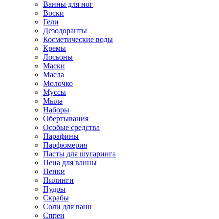
Ванны для ног
Воски
Гели
Дезодоранты
Косметические воды
Кремы
Лосьоны
Маски
Масла
Молочко
Муссы
Мыла
Наборы
Обертывания
Особые средства
Парафины
Парфюмерия
Пасты для шугаринга
Пена для ванны
Пенки
Пилинги
Пудры
Скрабы
Соли для ванн
Спреи