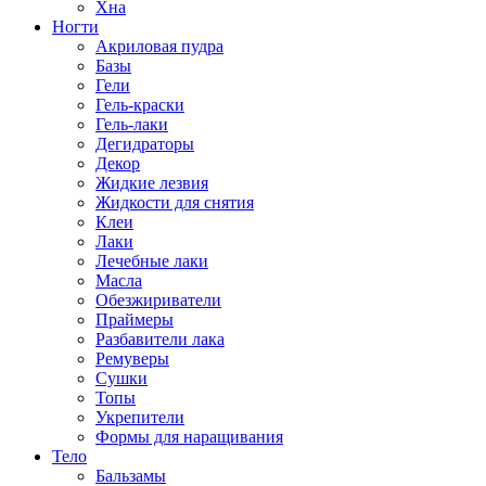
Хна
Ногти
Акриловая пудра
Базы
Гели
Гель-краски
Гель-лаки
Дегидраторы
Декор
Жидкие лезвия
Жидкости для снятия
Клеи
Лаки
Лечебные лаки
Масла
Обезжириватели
Праймеры
Разбавители лака
Ремуверы
Сушки
Топы
Укрепители
Формы для наращивания
Тело
Бальзамы