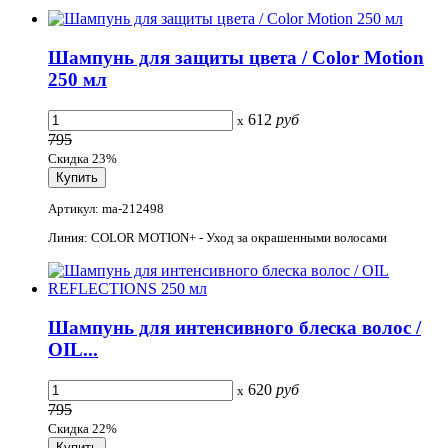
Шампунь для защиты цвета / Color Motion
250 мл
612
руб
x
795
Скидка 23%
Артикул: ma-212498
Линия: COLOR MOTION+ - Уход за окрашенными волосами
Шампунь для интенсивного блеска волос /
OIL...
620
руб
x
795
Скидка 22%