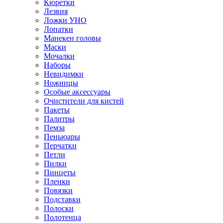
Кюретки
Лезвия
Ложки УНО
Лопатки
Манекен головы
Маски
Мочалки
Наборы
Невидимки
Ножницы
Особые аксессуары
Очистители для кистей
Пакеты
Палитры
Пемза
Пеньюары
Перчатки
Петли
Пилки
Пинцеты
Пленки
Повязки
Подставки
Полоски
Полотенца