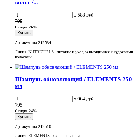
волос /...
588
руб
x
795
Скидка 26%
Артикул: ma-212534
Линия: NUTRICURLS - питание и уход за вьющимися и кудрявыми
волосами
Шампунь обновляющий / ELEMENTS 250
мл
604
руб
x
795
Скидка 24%
Артикул: ma-212510
Линия: ELEMENTS - жизненная сила