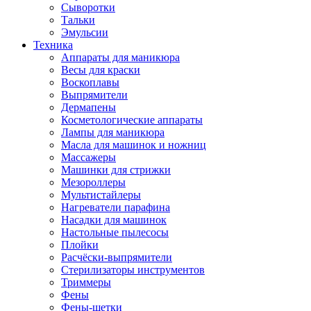
Сыворотки
Тальки
Эмульсии
Техника
Аппараты для маникюра
Весы для краски
Воскоплавы
Выпрямители
Дермапены
Косметологические аппараты
Лампы для маникюра
Масла для машинок и ножниц
Массажеры
Машинки для стрижки
Мезороллеры
Мультистайлеры
Нагреватели парафина
Насадки для машинок
Настольные пылесосы
Плойки
Расчёски-выпрямители
Стерилизаторы инструментов
Триммеры
Фены
Фены-щетки