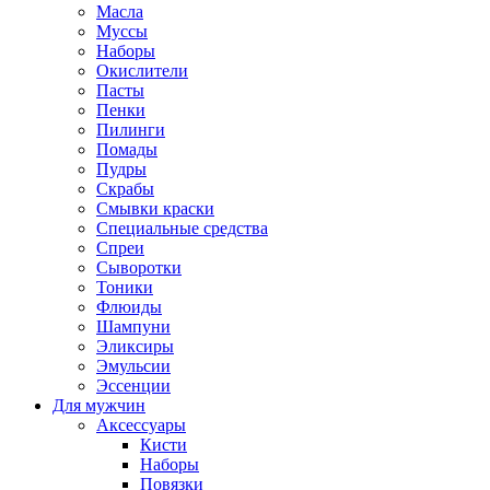
Масла
Муссы
Наборы
Окислители
Пасты
Пенки
Пилинги
Помады
Пудры
Скрабы
Смывки краски
Специальные средства
Спреи
Сыворотки
Тоники
Флюиды
Шампуни
Эликсиры
Эмульсии
Эссенции
Для мужчин
Аксессуары
Кисти
Наборы
Повязки