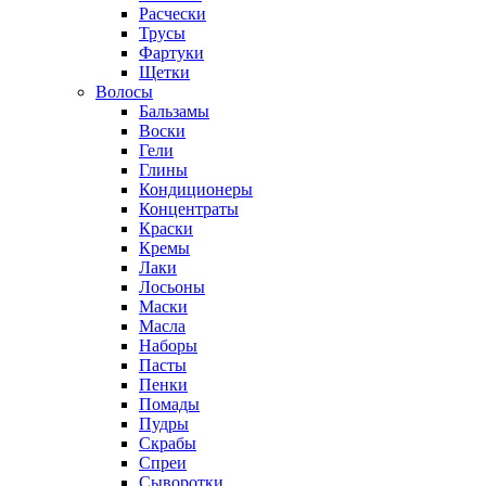
Расчески
Трусы
Фартуки
Щетки
Волосы
Бальзамы
Воски
Гели
Глины
Кондиционеры
Концентраты
Краски
Кремы
Лаки
Лосьоны
Маски
Масла
Наборы
Пасты
Пенки
Помады
Пудры
Скрабы
Спреи
Сыворотки