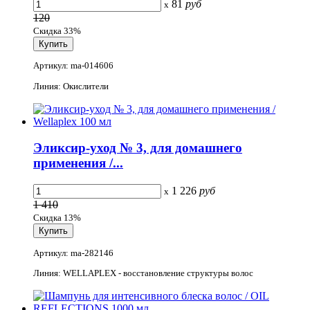
81
руб
x
120
Скидка 33%
Артикул: ma-014606
Линия: Окислители
Эликсир-уход № 3, для домашнего
применения /...
1 226
руб
x
1 410
Скидка 13%
Артикул: ma-282146
Линия: WELLAPLEX - восстановление структуры волос