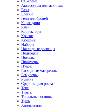
CC-крема
Аксессуары для макияжа
Базы
Блески
Гели для бровей
Карандаши
Клеи
Корректоры
Краски
Кюшоны
Наборы
Накладные ресницы
Подводки
Помады
Праймеры
Пудры
Расходные материалы
Ремуверы
Румяна
Средства для роста
Тени
Тинты
Тональные основы
Тушь
Хайлайтеры