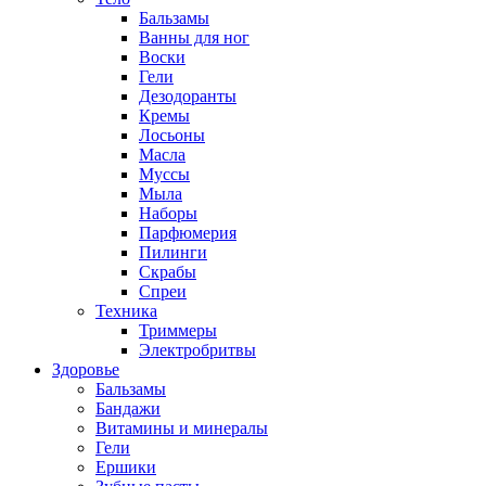
Бальзамы
Ванны для ног
Воски
Гели
Дезодоранты
Кремы
Лосьоны
Масла
Муссы
Мыла
Наборы
Парфюмерия
Пилинги
Скрабы
Спреи
Техника
Триммеры
Электробритвы
Здоровье
Бальзамы
Бандажи
Витамины и минералы
Гели
Ершики