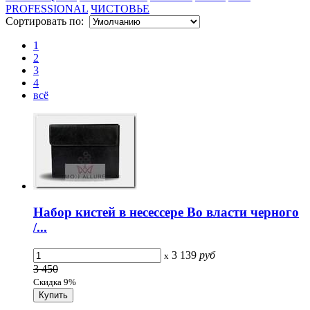
PROFESSIONAL
ЧИСТОВЬЕ
Сортировать по:
1
2
3
4
всё
Набор кистей в несессере Во власти черного
/...
3 139
руб
x
3 450
Скидка 9%