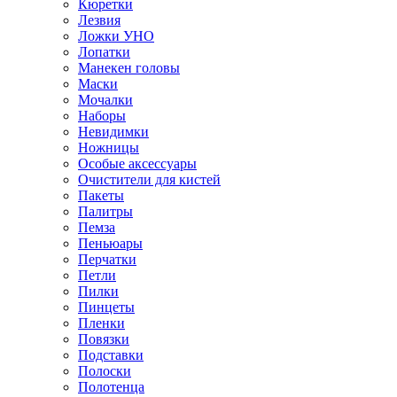
Кюретки
Лезвия
Ложки УНО
Лопатки
Манекен головы
Маски
Мочалки
Наборы
Невидимки
Ножницы
Особые аксессуары
Очистители для кистей
Пакеты
Палитры
Пемза
Пеньюары
Перчатки
Петли
Пилки
Пинцеты
Пленки
Повязки
Подставки
Полоски
Полотенца