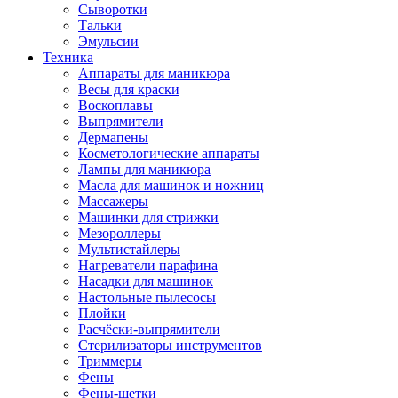
Сыворотки
Тальки
Эмульсии
Техника
Аппараты для маникюра
Весы для краски
Воскоплавы
Выпрямители
Дермапены
Косметологические аппараты
Лампы для маникюра
Масла для машинок и ножниц
Массажеры
Машинки для стрижки
Мезороллеры
Мультистайлеры
Нагреватели парафина
Насадки для машинок
Настольные пылесосы
Плойки
Расчёски-выпрямители
Стерилизаторы инструментов
Триммеры
Фены
Фены-щетки