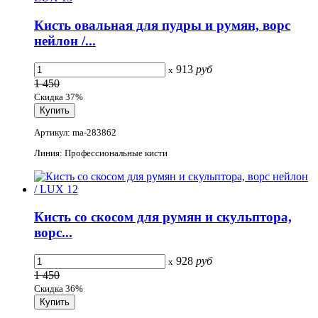
Кисть овальная для пудры и румян, ворс
нейлон /...
913
руб
x
1 450
Скидка 37%
Артикул: ma-283862
Линия: Профессиональные кисти
Кисть со скосом для румян и скульптора,
ворс...
928
руб
x
1 450
Скидка 36%