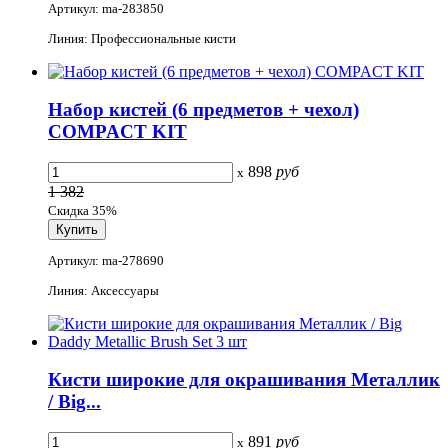
Артикул: ma-283850
Линия: Профессиональные кисти
Набор кистей (6 предметов + чехол)
COMPACT KIT
898
руб
x
1 382
Скидка 35%
Артикул: ma-278690
Линия: Аксессуары
Кисти широкие для окрашивания Металлик
/ Big...
891
руб
x