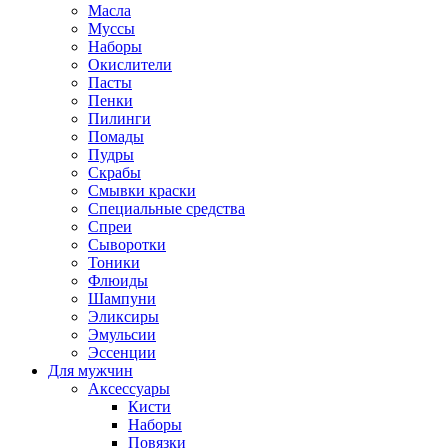
Масла
Муссы
Наборы
Окислители
Пасты
Пенки
Пилинги
Помады
Пудры
Скрабы
Смывки краски
Специальные средства
Спреи
Сыворотки
Тоники
Флюиды
Шампуни
Эликсиры
Эмульсии
Эссенции
Для мужчин
Аксессуары
Кисти
Наборы
Повязки