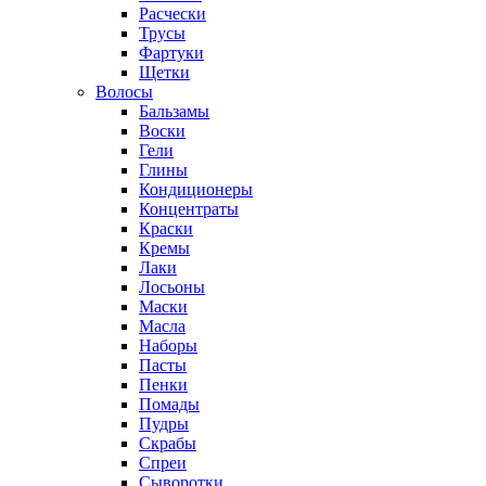
Расчески
Трусы
Фартуки
Щетки
Волосы
Бальзамы
Воски
Гели
Глины
Кондиционеры
Концентраты
Краски
Кремы
Лаки
Лосьоны
Маски
Масла
Наборы
Пасты
Пенки
Помады
Пудры
Скрабы
Спреи
Сыворотки