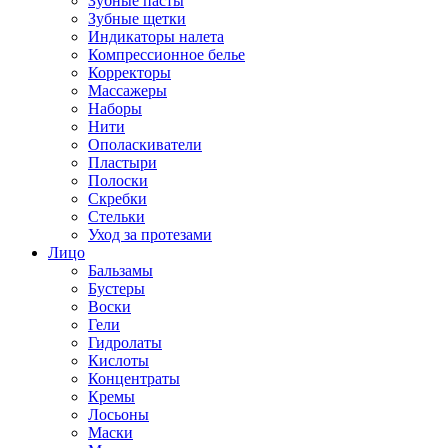
Зубные пасты
Зубные щетки
Индикаторы налета
Компрессионное белье
Корректоры
Массажеры
Наборы
Нити
Ополаскиватели
Пластыри
Полоски
Скребки
Стельки
Уход за протезами
Лицо
Бальзамы
Бустеры
Воски
Гели
Гидролаты
Кислоты
Концентраты
Кремы
Лосьоны
Маски