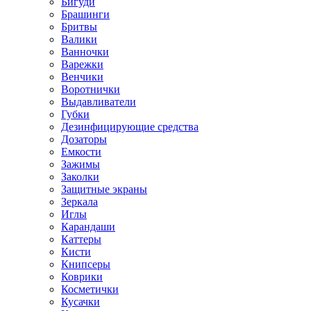
Бигуди
Брашинги
Бритвы
Валики
Ванночки
Варежки
Венчики
Воротнички
Выдавливатели
Губки
Дезинфицирующие средства
Дозаторы
Емкости
Зажимы
Заколки
Защитные экраны
Зеркала
Иглы
Карандаши
Каттеры
Кисти
Книпсеры
Коврики
Косметички
Кусачки