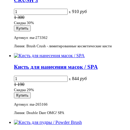
CRUSH 3
910
руб
x
1 300
Скидка 30%
Артикул: ma-273362
Линия: Brush Crush - лимитированные косметические кисти
Кисть для нанесения масок / SPA
844
руб
x
1 190
Скидка 29%
Артикул: ma-265166
Линия: Double Dare OMG! SPA