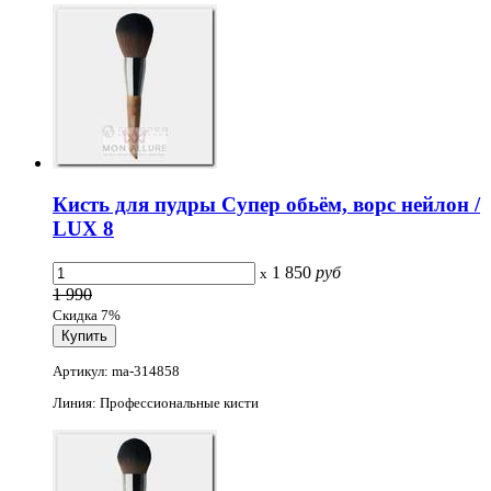
Кисть для пудры Супер обьём, ворс нейлон /
LUX 8
1 850
руб
x
1 990
Скидка 7%
Артикул: ma-314858
Линия: Профессиональные кисти