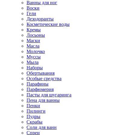
Ванны для ног
Воски
Гели
Дезодоранты
Косметические воды
Кремы
Лосьоны
Маски
Масла
Молочко
Муссы
Мыла
Наборы
Обертывания
Особые средства
Парафины
Парфюмерия
Пасты для шугаринга
Пена для ванны
Пенки
Пилинги
Пудры
Скрабы
Соли для ванн
Спреи