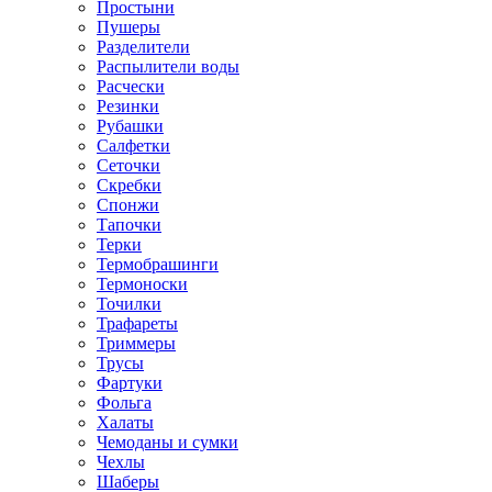
Простыни
Пушеры
Разделители
Распылители воды
Расчески
Резинки
Рубашки
Салфетки
Сеточки
Скребки
Спонжи
Тапочки
Терки
Термобрашинги
Термоноски
Точилки
Трафареты
Триммеры
Трусы
Фартуки
Фольга
Халаты
Чемоданы и сумки
Чехлы
Шаберы