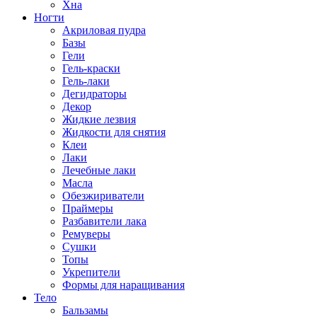
Хна
Ногти
Акриловая пудра
Базы
Гели
Гель-краски
Гель-лаки
Дегидраторы
Декор
Жидкие лезвия
Жидкости для снятия
Клеи
Лаки
Лечебные лаки
Масла
Обезжириватели
Праймеры
Разбавители лака
Ремуверы
Сушки
Топы
Укрепители
Формы для наращивания
Тело
Бальзамы