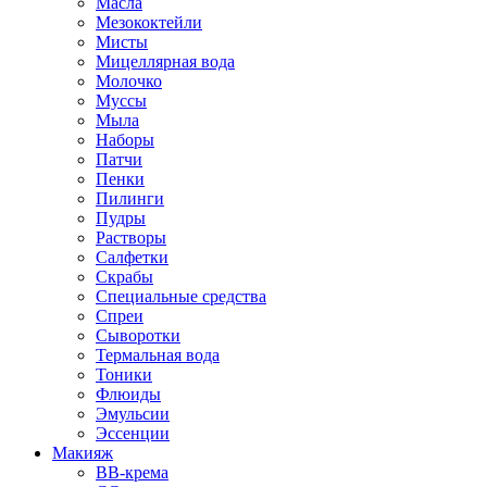
Масла
Мезококтейли
Мисты
Мицеллярная вода
Молочко
Муссы
Мыла
Наборы
Патчи
Пенки
Пилинги
Пудры
Растворы
Салфетки
Скрабы
Специальные средства
Спреи
Сыворотки
Термальная вода
Тоники
Флюиды
Эмульсии
Эссенции
Макияж
BB-крема