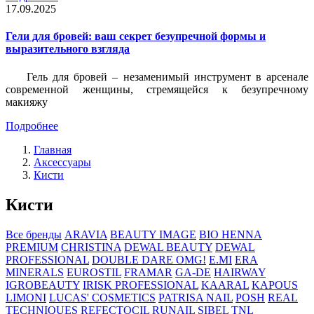
17.09.2025
Гели для бровей: ваш секрет безупречной формы и
выразительного взгляда
Гель для бровей – незаменимый инструмент в арсенале
современной женщины, стремящейся к безупречному
макияжу
Подробнее
Главная
Аксессуары
Кисти
Кисти
Все бренды
ARAVIA
BEAUTY IMAGE
BIO HENNA
PREMIUM
CHRISTINA
DEWAL BEAUTY
DEWAL
PROFESSIONAL
DOUBLE DARE OMG!
E.MI
ERA
MINERALS
EUROSTIL
FRAMAR
GA-DE
HAIRWAY
IGROBEAUTY
IRISK PROFESSIONAL
KAARAL
KAPOUS
LIMONI
LUCAS' COSMETICS
PATRISA NAIL
POSH
REAL
TECHNIQUES
REFECTOCIL
RUNAIL
SIBEL
TNL