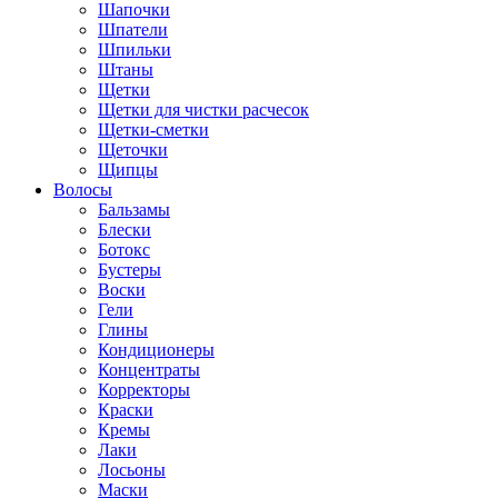
Шапочки
Шпатели
Шпильки
Штаны
Щетки
Щетки для чистки расчесок
Щетки-сметки
Щеточки
Щипцы
Волосы
Бальзамы
Блески
Ботокс
Бустеры
Воски
Гели
Глины
Кондиционеры
Концентраты
Корректоры
Краски
Кремы
Лаки
Лосьоны
Маски