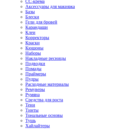
CC-крема
Аксессуары для макияжа
Базы
Блески
Гели для бровей
Карандаши
Клеи
Корректоры
Краски
Кюшоны
Наборы
Накладные ресницы
Подводки
Помады
Праймеры
Пудры
Расходные материалы
Ремуверы
Румяна
Средства для роста
Тени
Тинты
Тональные основы
Тушь
Хайлайтеры