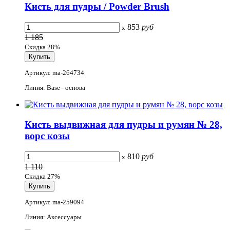
Кисть для пудры / Powder Brush
853
руб
x
1 185
Скидка 28%
Артикул: ma-264734
Линия: Base - основа
Кисть выдвижная для пудры и румян № 28,
ворс козы
810
руб
x
1 110
Скидка 27%
Артикул: ma-259094
Линия: Аксессуары