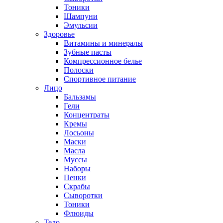
Тоники
Шампуни
Эмульсии
Здоровье
Витамины и минералы
Зубные пасты
Компрессионное белье
Полоски
Спортивное питание
Лицо
Бальзамы
Гели
Концентраты
Кремы
Лосьоны
Маски
Масла
Муссы
Наборы
Пенки
Скрабы
Сыворотки
Тоники
Флюиды
Тело