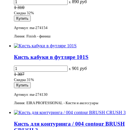
890
руб
x
1 310
Скидка 32%
Артикул: ma-274154
Линия: Finish - финиш
Кисть кабуки в футляре 101S
901
руб
x
1 307
Скидка 31%
Артикул: ma-274130
Линия: EIRA PROFESSIONAL - Кисти и аксессуары
Кисть для контуринга / 004 contour BRUSH