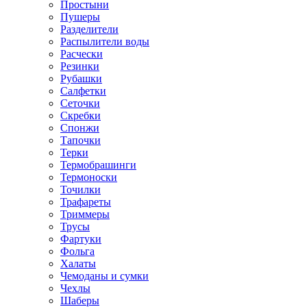
Простыни
Пушеры
Разделители
Распылители воды
Расчески
Резинки
Рубашки
Салфетки
Сеточки
Скребки
Спонжи
Тапочки
Терки
Термобрашинги
Термоноски
Точилки
Трафареты
Триммеры
Трусы
Фартуки
Фольга
Халаты
Чемоданы и сумки
Чехлы
Шаберы