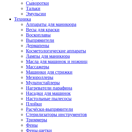
Сыворотки
Тальки
Эмульсии
Техника
Аппараты для маникюра
Весы для краски
Воскоплавы
Выпрямители
Дермапены
Косметологические аппараты
Лампы для маникюра
Масла для машинок и ножниц
Массажеры
Машинки для стрижки
Мезороллеры
Мультистайлеры
Нагреватели парафина
Насадки для машинок
Настольные пылесосы
Плойки
Расчёски-выпрямители
Стерилизаторы инструментов
Триммеры
Фены
Фены-щетки