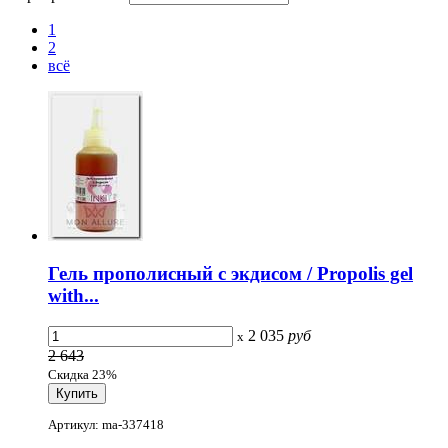
1
2
всё
Гель прополисный c экдисом / Propolis gel
with...
2 035
руб
x
2 643
Скидка 23%
Артикул: ma-337418