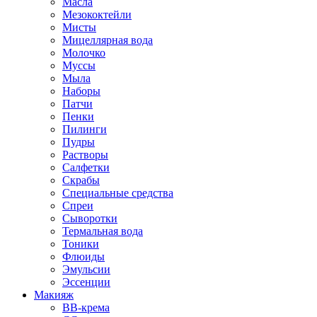
Масла
Мезококтейли
Мисты
Мицеллярная вода
Молочко
Муссы
Мыла
Наборы
Патчи
Пенки
Пилинги
Пудры
Растворы
Салфетки
Скрабы
Специальные средства
Спреи
Сыворотки
Термальная вода
Тоники
Флюиды
Эмульсии
Эссенции
Макияж
BB-крема