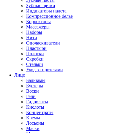
Зубные пасты
Зубные щетки
Индикаторы налета
Компрессионное белье
Корректоры
Массажеры
Наборы
Нити
Ополаскиватели
Пластыри
Полоски
Скребки
Стельки
Уход за протезами
Лицо
Бальзамы
Бустеры
Воски
Гели
Гидролаты
Кислоты
Концентраты
Кремы
Лосьоны
Маски