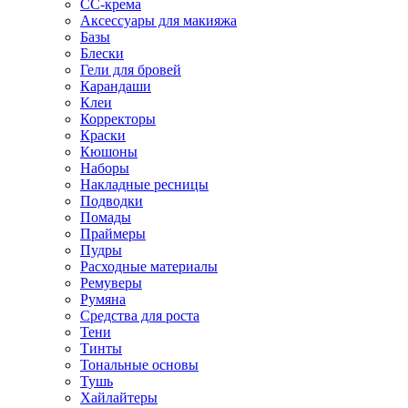
CC-крема
Аксессуары для макияжа
Базы
Блески
Гели для бровей
Карандаши
Клеи
Корректоры
Краски
Кюшоны
Наборы
Накладные ресницы
Подводки
Помады
Праймеры
Пудры
Расходные материалы
Ремуверы
Румяна
Средства для роста
Тени
Тинты
Тональные основы
Тушь
Хайлайтеры