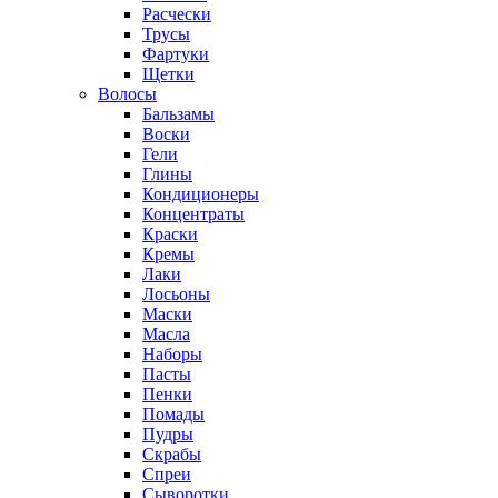
Расчески
Трусы
Фартуки
Щетки
Волосы
Бальзамы
Воски
Гели
Глины
Кондиционеры
Концентраты
Краски
Кремы
Лаки
Лосьоны
Маски
Масла
Наборы
Пасты
Пенки
Помады
Пудры
Скрабы
Спреи
Сыворотки