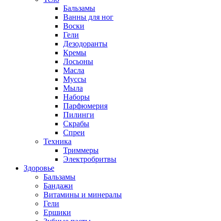
Бальзамы
Ванны для ног
Воски
Гели
Дезодоранты
Кремы
Лосьоны
Масла
Муссы
Мыла
Наборы
Парфюмерия
Пилинги
Скрабы
Спреи
Техника
Триммеры
Электробритвы
Здоровье
Бальзамы
Бандажи
Витамины и минералы
Гели
Ершики