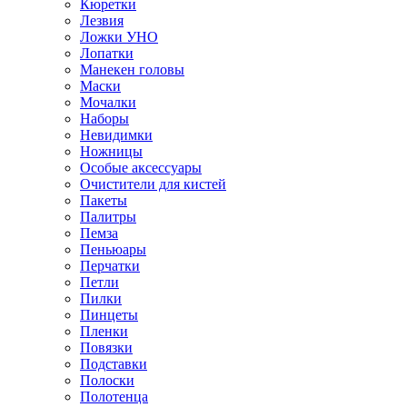
Кюретки
Лезвия
Ложки УНО
Лопатки
Манекен головы
Маски
Мочалки
Наборы
Невидимки
Ножницы
Особые аксессуары
Очистители для кистей
Пакеты
Палитры
Пемза
Пеньюары
Перчатки
Петли
Пилки
Пинцеты
Пленки
Повязки
Подставки
Полоски
Полотенца