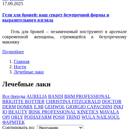
17.09.2025
Гели для бровей: ваш секрет безупречной формы и
выразительного взгляда
Гель для бровей – незаменимый инструмент в арсенале
современной женщины, стремящейся к безупречному
макияжу
Подробнее
Главная
Ногти
Лечебные лаки
Лечебные лаки
Все бренды
AURELIA
BANDI
BHM PROFESSIONAL
BRIGITTE BOTTIER
CHRISTINA FITZGERALD
DOCTOR
DERM
DOMIX
E.MI
GEHWOL
GIORGIO CAPACHINI
INKI
IQ BEAUTY
IRISK PROFESSIONAL
KINETICS
MAVALA
OPI
ORLY
PODIAFARM
POSH
TRIND
WULA NAILSOUL
ФАРМТЕК
Сортировать по: