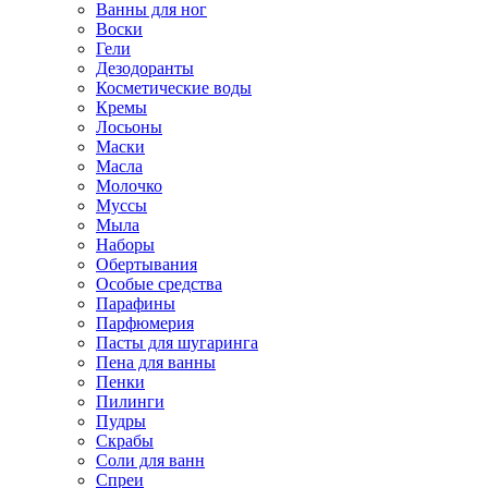
Ванны для ног
Воски
Гели
Дезодоранты
Косметические воды
Кремы
Лосьоны
Маски
Масла
Молочко
Муссы
Мыла
Наборы
Обертывания
Особые средства
Парафины
Парфюмерия
Пасты для шугаринга
Пена для ванны
Пенки
Пилинги
Пудры
Скрабы
Соли для ванн
Спреи