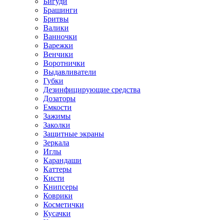
Бигуди
Брашинги
Бритвы
Валики
Ванночки
Варежки
Венчики
Воротнички
Выдавливатели
Губки
Дезинфицирующие средства
Дозаторы
Емкости
Зажимы
Заколки
Защитные экраны
Зеркала
Иглы
Карандаши
Каттеры
Кисти
Книпсеры
Коврики
Косметички
Кусачки