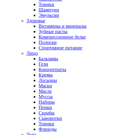
Тоники
Шампуни
Эмульсии
Здоровье
Витамины и минералы
Зубные пасты
Компрессионное белье
Полоски
Спортивное питание
Лицо
Бальзамы
Гели
Концентраты
Кремы
Лосьоны
Маски
Масла
Муссы
Наборы
Пенки
Скрабы
Сыворотки
Тоники
Флюиды
Тело