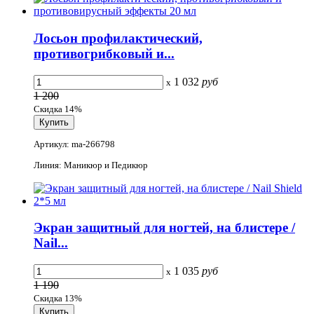
Лосьон профилактический,
противогрибковый и...
1 032
руб
x
1 200
Скидка 14%
Артикул: ma-266798
Линия: Маникюр и Педикюр
Экран защитный для ногтей, на блистере /
Nail...
1 035
руб
x
1 190
Скидка 13%