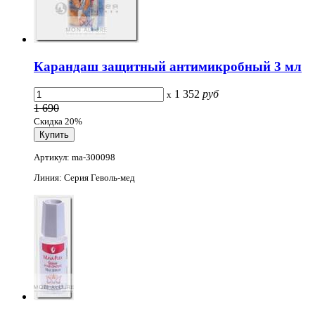
Карандаш защитный антимикробный 3 мл
1 352
руб
x
1 690
Скидка 20%
Артикул: ma-300098
Линия: Серия Геволь-мед