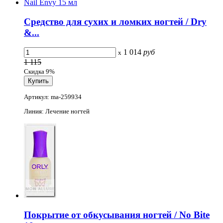
Средство для сухих и ломких ногтей / Dry
&...
1 014
руб
x
1 115
Скидка 9%
Артикул: ma-259934
Линия: Лечение ногтей
Покрытие от обкусывания ногтей / No Bite