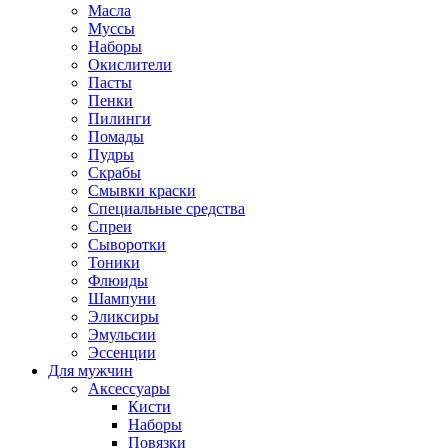
Масла
Муссы
Наборы
Окислители
Пасты
Пенки
Пилинги
Помады
Пудры
Скрабы
Смывки краски
Специальные средства
Спреи
Сыворотки
Тоники
Флюиды
Шампуни
Эликсиры
Эмульсии
Эссенции
Для мужчин
Аксессуары
Кисти
Наборы
Повязки