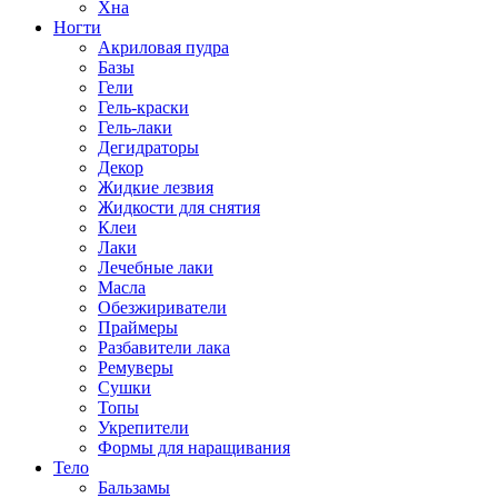
Хна
Ногти
Акриловая пудра
Базы
Гели
Гель-краски
Гель-лаки
Дегидраторы
Декор
Жидкие лезвия
Жидкости для снятия
Клеи
Лаки
Лечебные лаки
Масла
Обезжириватели
Праймеры
Разбавители лака
Ремуверы
Сушки
Топы
Укрепители
Формы для наращивания
Тело
Бальзамы