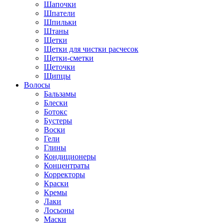
Шапочки
Шпатели
Шпильки
Штаны
Щетки
Щетки для чистки расчесок
Щетки-сметки
Щеточки
Щипцы
Волосы
Бальзамы
Блески
Ботокс
Бустеры
Воски
Гели
Глины
Кондиционеры
Концентраты
Корректоры
Краски
Кремы
Лаки
Лосьоны
Маски