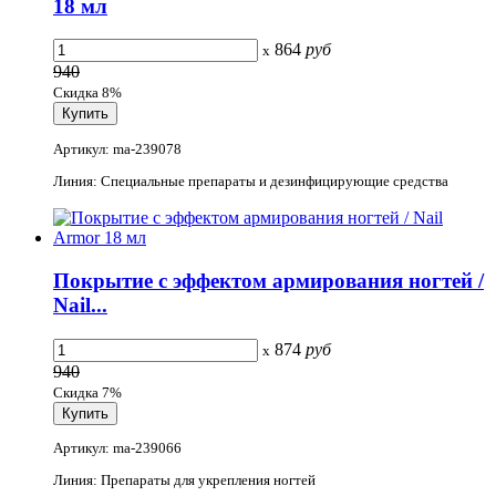
18 мл
864
руб
x
940
Скидка 8%
Артикул: ma-239078
Линия: Специальные препараты и дезинфицирующие средства
Покрытие с эффектом армирования ногтей /
Nail...
874
руб
x
940
Скидка 7%
Артикул: ma-239066
Линия: Препараты для укрепления ногтей