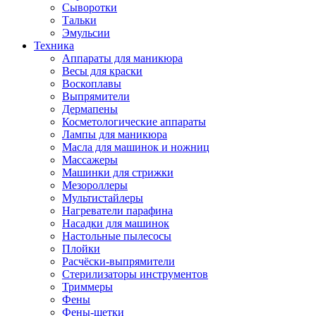
Сыворотки
Тальки
Эмульсии
Техника
Аппараты для маникюра
Весы для краски
Воскоплавы
Выпрямители
Дермапены
Косметологические аппараты
Лампы для маникюра
Масла для машинок и ножниц
Массажеры
Машинки для стрижки
Мезороллеры
Мультистайлеры
Нагреватели парафина
Насадки для машинок
Настольные пылесосы
Плойки
Расчёски-выпрямители
Стерилизаторы инструментов
Триммеры
Фены
Фены-щетки