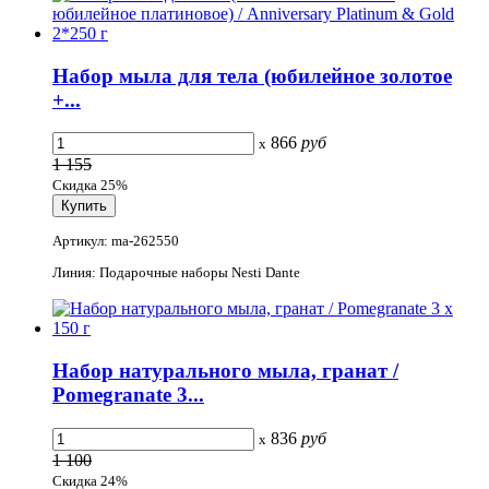
Набор мыла для тела (юбилейное золотое
+...
866
руб
x
1 155
Скидка 25%
Артикул: ma-262550
Линия: Подарочные наборы Nesti Dante
Набор натурального мыла, гранат /
Pomegranate 3...
836
руб
x
1 100
Скидка 24%