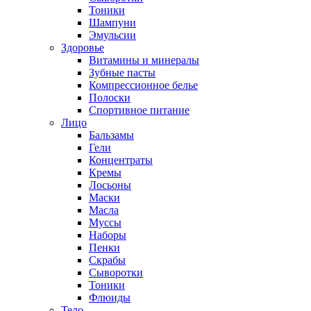
Тоники
Шампуни
Эмульсии
Здоровье
Витамины и минералы
Зубные пасты
Компрессионное белье
Полоски
Спортивное питание
Лицо
Бальзамы
Гели
Концентраты
Кремы
Лосьоны
Маски
Масла
Муссы
Наборы
Пенки
Скрабы
Сыворотки
Тоники
Флюиды
Тело