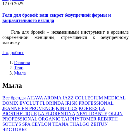
17.09.2025
Гели для бровей: ваш секрет безупречной формы и
выразительного взгляда
Гель для бровей – незаменимый инструмент в арсенале
современной женщины, стремящейся к безупречному
макияжу
Подробнее
Главная
Тело
Мыла
Мыла
Все бренды
AHAVA
AROMA JAZZ
COLLEGIUM MEDICAL
DOMIX
EVOLUT
FLORINDA
IRISK PROFESSIONAL
JEANNE EN PROVENCE
KINETICS
KORRES
LA
BIOSTHETIQUE
LA FLORENTINA
NESTI DANTE
OLLIN
PROFESSIONAL
ORGANIC TAI
PHYTOMER
REBIRTH
SOTHYS
SPA CEYLON
TEANA
THALGO
ZEITUN
ЧИСТОВЬЕ