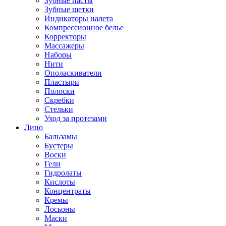
Зубные пасты
Зубные щетки
Индикаторы налета
Компрессионное белье
Корректоры
Массажеры
Наборы
Нити
Ополаскиватели
Пластыри
Полоски
Скребки
Стельки
Уход за протезами
Лицо
Бальзамы
Бустеры
Воски
Гели
Гидролаты
Кислоты
Концентраты
Кремы
Лосьоны
Маски