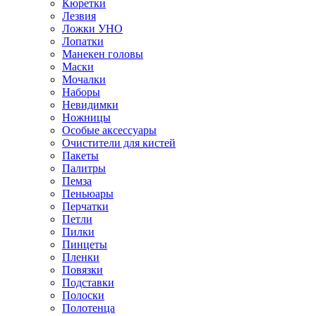
Кюретки
Лезвия
Ложки УНО
Лопатки
Манекен головы
Маски
Мочалки
Наборы
Невидимки
Ножницы
Особые аксессуары
Очистители для кистей
Пакеты
Палитры
Пемза
Пеньюары
Перчатки
Петли
Пилки
Пинцеты
Пленки
Повязки
Подставки
Полоски
Полотенца