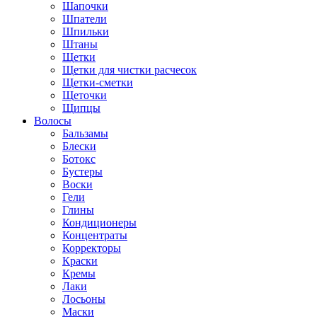
Шапочки
Шпатели
Шпильки
Штаны
Щетки
Щетки для чистки расчесок
Щетки-сметки
Щеточки
Щипцы
Волосы
Бальзамы
Блески
Ботокс
Бустеры
Воски
Гели
Глины
Кондиционеры
Концентраты
Корректоры
Краски
Кремы
Лаки
Лосьоны
Маски