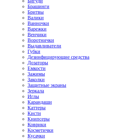
Бигуди
Брашинги
Бритвы
Валики
Ванночки
Варежки
Венчики
Воротнички
Выдавливатели
Губки
Дезинфицирующие средства
Дозаторы
Емкости
Зажимы
Заколки
Защитные экраны
Зеркала
Иглы
Карандаши
Каттеры
Кисти
Книпсеры
Коврики
Косметички
Кусачки