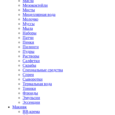
Масла
Мезококтейли
Мисты
Мицеллярная вода
Молочко
Муссы
Мыла
Наборы
Патчи
Пенки
Пилинги
Пудры
Растворы
Салфетки
Скрабы
Специальные средства
Спреи
Сыворотки
Термальная вода
Тоники
Флюиды
Эмульсии
Эссенции
Макияж
BB-крема