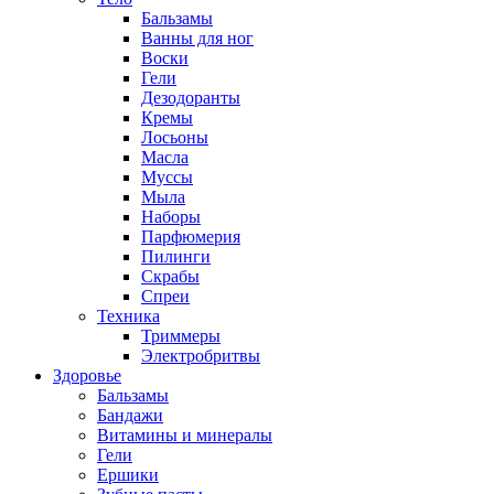
Бальзамы
Ванны для ног
Воски
Гели
Дезодоранты
Кремы
Лосьоны
Масла
Муссы
Мыла
Наборы
Парфюмерия
Пилинги
Скрабы
Спреи
Техника
Триммеры
Электробритвы
Здоровье
Бальзамы
Бандажи
Витамины и минералы
Гели
Ершики