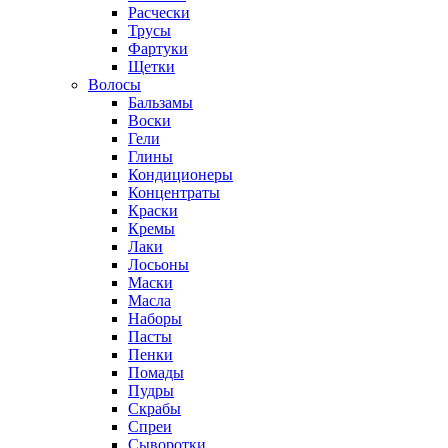
Расчески
Трусы
Фартуки
Щетки
Волосы
Бальзамы
Воски
Гели
Глины
Кондиционеры
Концентраты
Краски
Кремы
Лаки
Лосьоны
Маски
Масла
Наборы
Пасты
Пенки
Помады
Пудры
Скрабы
Спреи
Сыворотки