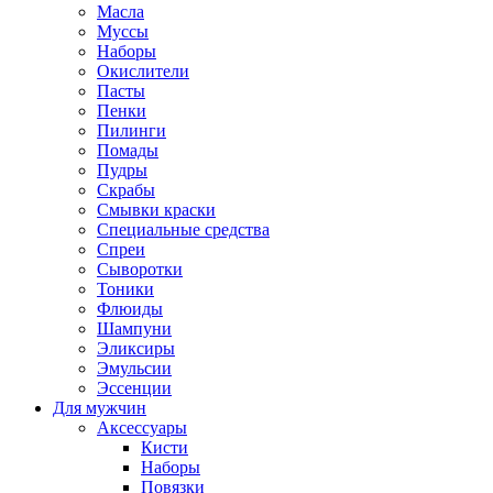
Масла
Муссы
Наборы
Окислители
Пасты
Пенки
Пилинги
Помады
Пудры
Скрабы
Смывки краски
Специальные средства
Спреи
Сыворотки
Тоники
Флюиды
Шампуни
Эликсиры
Эмульсии
Эссенции
Для мужчин
Аксессуары
Кисти
Наборы
Повязки