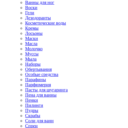
Ванны для ног
Воски
Гели
Дезодоранты
Косметические воды
Кремы
Лосьоны
Маски
Масла
Молочко
Муссы
Мыла
Наборы
Обертывания
Особые средства
Парафины
Парфюмерия
Пасты для шугаринга
Пена для ванны
Пенки
Пилинги
Пудры
Скрабы
Соли для ванн
Спреи