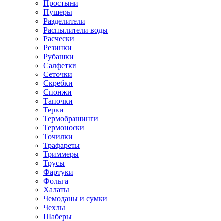
Простыни
Пушеры
Разделители
Распылители воды
Расчески
Резинки
Рубашки
Салфетки
Сеточки
Скребки
Спонжи
Тапочки
Терки
Термобрашинги
Термоноски
Точилки
Трафареты
Триммеры
Трусы
Фартуки
Фольга
Халаты
Чемоданы и сумки
Чехлы
Шаберы