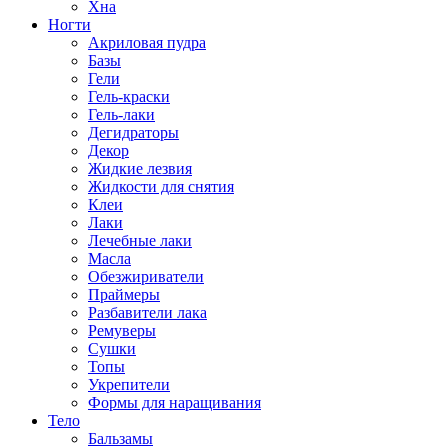
Хна
Ногти
Акриловая пудра
Базы
Гели
Гель-краски
Гель-лаки
Дегидраторы
Декор
Жидкие лезвия
Жидкости для снятия
Клеи
Лаки
Лечебные лаки
Масла
Обезжириватели
Праймеры
Разбавители лака
Ремуверы
Сушки
Топы
Укрепители
Формы для наращивания
Тело
Бальзамы