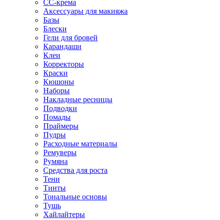
CC-крема
Аксессуары для макияжа
Базы
Блески
Гели для бровей
Карандаши
Клеи
Корректоры
Краски
Кюшоны
Наборы
Накладные ресницы
Подводки
Помады
Праймеры
Пудры
Расходные материалы
Ремуверы
Румяна
Средства для роста
Тени
Тинты
Тональные основы
Тушь
Хайлайтеры