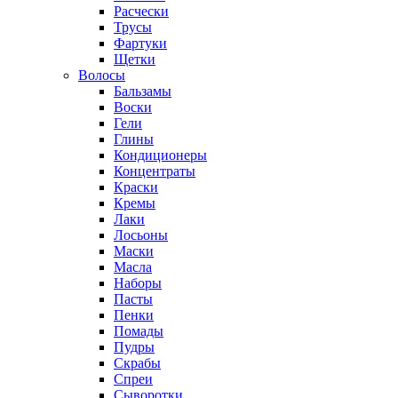
Расчески
Трусы
Фартуки
Щетки
Волосы
Бальзамы
Воски
Гели
Глины
Кондиционеры
Концентраты
Краски
Кремы
Лаки
Лосьоны
Маски
Масла
Наборы
Пасты
Пенки
Помады
Пудры
Скрабы
Спреи
Сыворотки