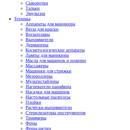
Сыворотки
Тальки
Эмульсии
Техника
Аппараты для маникюра
Весы для краски
Воскоплавы
Выпрямители
Дермапены
Косметологические аппараты
Лампы для маникюра
Масла для машинок и ножниц
Массажеры
Машинки для стрижки
Мезороллеры
Мультистайлеры
Нагреватели парафина
Насадки для машинок
Настольные пылесосы
Плойки
Расчёски-выпрямители
Стерилизаторы инструментов
Триммеры
Фены
Фены-щетки