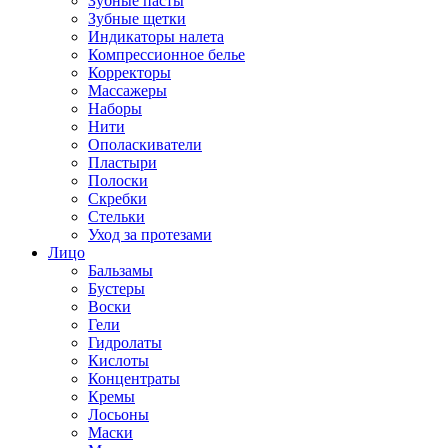
Зубные пасты
Зубные щетки
Индикаторы налета
Компрессионное белье
Корректоры
Массажеры
Наборы
Нити
Ополаскиватели
Пластыри
Полоски
Скребки
Стельки
Уход за протезами
Лицо
Бальзамы
Бустеры
Воски
Гели
Гидролаты
Кислоты
Концентраты
Кремы
Лосьоны
Маски