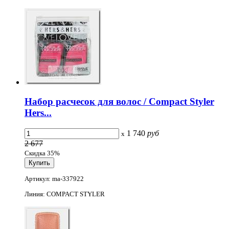
Набор расчесок для волос / Compact Styler
Hers...
1 740
руб
x
2 677
Скидка 35%
Артикул: ma-337922
Линия: COMPACT STYLER