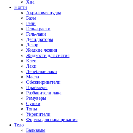
Хна
Ногти
Акриловая пудра
Базы
Гели
Гель-краски
Гель-лаки
Дегидраторы
Декор
Жидкие лезвия
Жидкости для снятия
Клеи
Лаки
Лечебные лаки
Масла
Обезжириватели
Праймеры
Разбавители лака
Ремуверы
Сушки
Топы
Укрепители
Формы для наращивания
Тело
Бальзамы