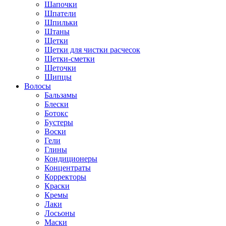
Шапочки
Шпатели
Шпильки
Штаны
Щетки
Щетки для чистки расчесок
Щетки-сметки
Щеточки
Щипцы
Волосы
Бальзамы
Блески
Ботокс
Бустеры
Воски
Гели
Глины
Кондиционеры
Концентраты
Корректоры
Краски
Кремы
Лаки
Лосьоны
Маски