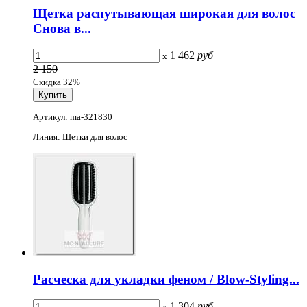
Щетка распутывающая широкая для волос
Снова в...
1 462
руб
x
2 150
Скидка 32%
Артикул: ma-321830
Линия: Щетки для волос
Расческа для укладки феном / Blow-Styling...
1 304
руб
x