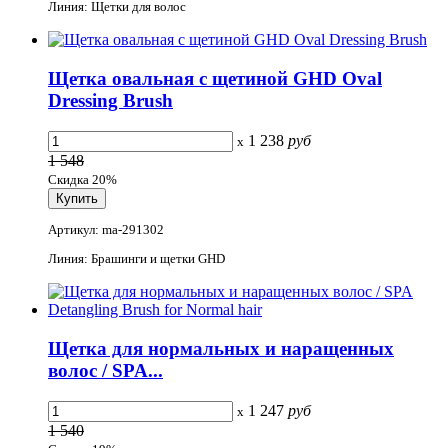
Линия: Щетки для волос
Щетка овальная с щетиной GHD Oval
Dressing Brush
1 238
руб
x
1 548
Скидка 20%
Артикул: ma-291302
Линия: Брашинги и щетки GHD
Щетка для нормальных и наращенных
волос / SPA...
1 247
руб
x
1 540