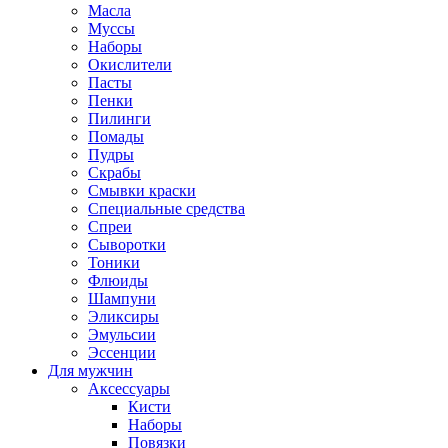
Масла
Муссы
Наборы
Окислители
Пасты
Пенки
Пилинги
Помады
Пудры
Скрабы
Смывки краски
Специальные средства
Спреи
Сыворотки
Тоники
Флюиды
Шампуни
Эликсиры
Эмульсии
Эссенции
Для мужчин
Аксессуары
Кисти
Наборы
Повязки