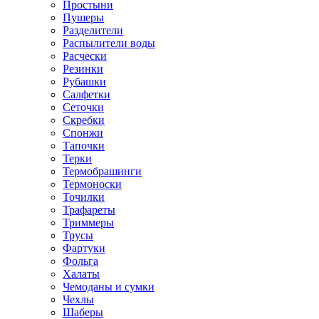
Простыни
Пушеры
Разделители
Распылители воды
Расчески
Резинки
Рубашки
Салфетки
Сеточки
Скребки
Спонжи
Тапочки
Терки
Термобрашинги
Термоноски
Точилки
Трафареты
Триммеры
Трусы
Фартуки
Фольга
Халаты
Чемоданы и сумки
Чехлы
Шаберы