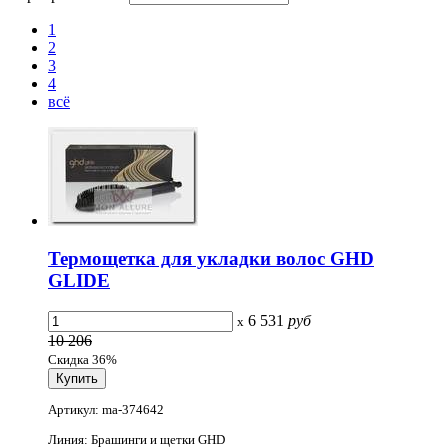
1
2
3
4
всё
Термощетка для укладки волос GHD
GLIDE
6 531
руб
x
10 206
Скидка 36%
Артикул: ma-374642
Линия: Брашинги и щетки GHD