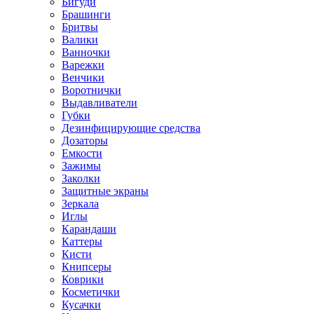
Бигуди
Брашинги
Бритвы
Валики
Ванночки
Варежки
Венчики
Воротнички
Выдавливатели
Губки
Дезинфицирующие средства
Дозаторы
Емкости
Зажимы
Заколки
Защитные экраны
Зеркала
Иглы
Карандаши
Каттеры
Кисти
Книпсеры
Коврики
Косметички
Кусачки