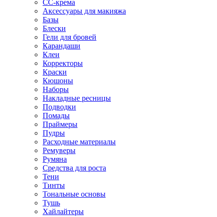
CC-крема
Аксессуары для макияжа
Базы
Блески
Гели для бровей
Карандаши
Клеи
Корректоры
Краски
Кюшоны
Наборы
Накладные ресницы
Подводки
Помады
Праймеры
Пудры
Расходные материалы
Ремуверы
Румяна
Средства для роста
Тени
Тинты
Тональные основы
Тушь
Хайлайтеры