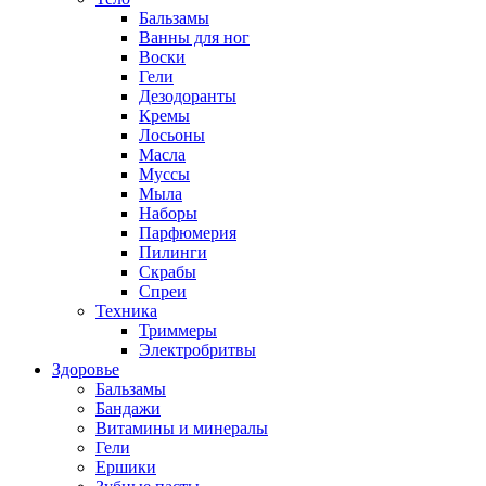
Бальзамы
Ванны для ног
Воски
Гели
Дезодоранты
Кремы
Лосьоны
Масла
Муссы
Мыла
Наборы
Парфюмерия
Пилинги
Скрабы
Спреи
Техника
Триммеры
Электробритвы
Здоровье
Бальзамы
Бандажи
Витамины и минералы
Гели
Ершики