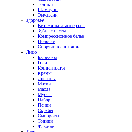
Тоники
Шампуни
Эмульсии
Здоровье
Витамины и минералы
Зубные пасты
Компрессионное белье
Полоски
Спортивное питание
Лицо
Бальзамы
Гели
Концентраты
Кремы
Лосьоны
Маски
Масла
Муссы
Наборы
Пенки
Скрабы
Сыворотки
Тоники
Флюиды
Тело