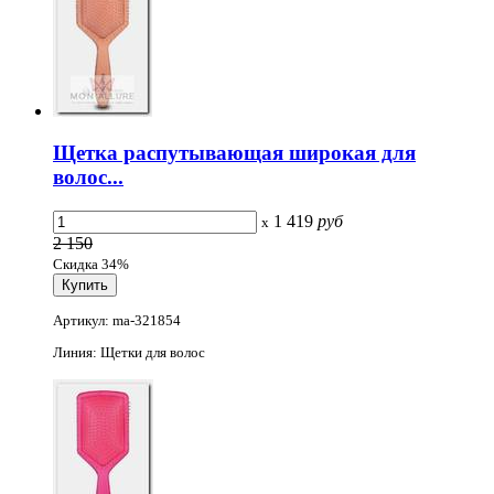
Щетка распутывающая широкая для
волос...
1 419
руб
x
2 150
Скидка 34%
Артикул: ma-321854
Линия: Щетки для волос