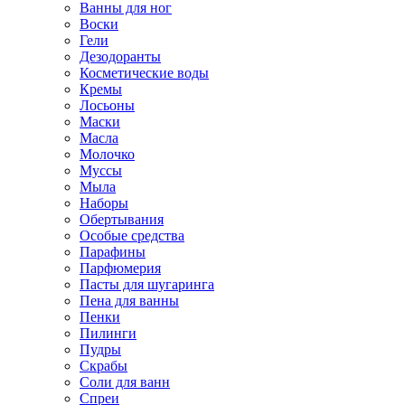
Ванны для ног
Воски
Гели
Дезодоранты
Косметические воды
Кремы
Лосьоны
Маски
Масла
Молочко
Муссы
Мыла
Наборы
Обертывания
Особые средства
Парафины
Парфюмерия
Пасты для шугаринга
Пена для ванны
Пенки
Пилинги
Пудры
Скрабы
Соли для ванн
Спреи