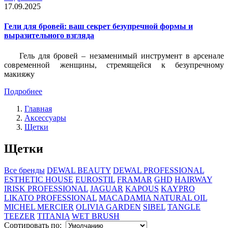
17.09.2025
Гели для бровей: ваш секрет безупречной формы и
выразительного взгляда
Гель для бровей – незаменимый инструмент в арсенале
современной женщины, стремящейся к безупречному
макияжу
Подробнее
Главная
Аксессуары
Щетки
Щетки
Все бренды
DEWAL BEAUTY
DEWAL PROFESSIONAL
ESTHETIC HOUSE
EUROSTIL
FRAMAR
GHD
HAIRWAY
IRISK PROFESSIONAL
JAGUAR
KAPOUS
KAYPRO
LIKATO PROFESSIONAL
MACADAMIA NATURAL OIL
MICHEL MERCIER
OLIVIA GARDEN
SIBEL
TANGLE
TEEZER
TITANIA
WET BRUSH
Сортировать по: