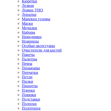
Кюретки
Лезвия
Ложки УНО
Лопатки
Манекен головы
Маски
Мочалки
Наборы
Невидимки
Ножницы
Особые аксессуары
Очистители для кистей
Пакеты
Палитры
Пемза
Пеньюары
Перчатки
Петли
Пилки
Пинцеты
Пленки
Повязки
Подставки
Полоски
Полотенца