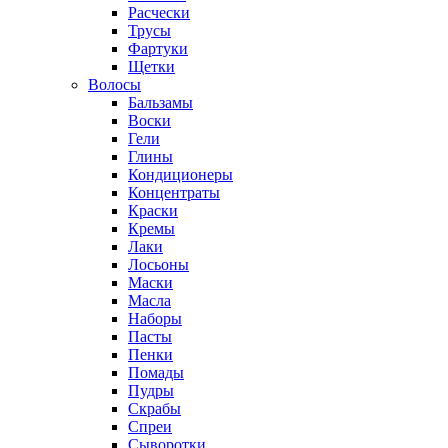
Расчески
Трусы
Фартуки
Щетки
Волосы
Бальзамы
Воски
Гели
Глины
Кондиционеры
Концентраты
Краски
Кремы
Лаки
Лосьоны
Маски
Масла
Наборы
Пасты
Пенки
Помады
Пудры
Скрабы
Спреи
Сыворотки