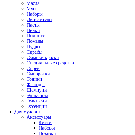
Масла
Муссы
Наборы
Окислители
Пасты
Пенки
Пилинги
Помады
Пудры
Скрабы
Смывки краски
Специальные средства
Спреи
Сыворотки
Тоники
Флюиды
Шампуни
Эликсиры
Эмульсии
Эссенции
Для мужчин
Аксессуары
Кисти
Наборы
Повязки