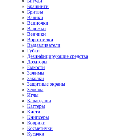
Бигуди
Брашинги
Бритвы
Валики
Ванночки
Варежки
Венчики
Воротнички
Выдавливатели
Губки
Дезинфицирующие средства
Дозаторы
Емкости
Зажимы
Заколки
Защитные экраны
Зеркала
Иглы
Карандаши
Каттеры
Кисти
Книпсеры
Коврики
Косметички
Кусачки