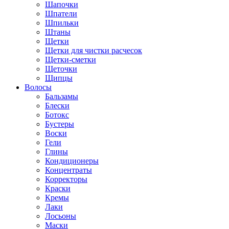
Шапочки
Шпатели
Шпильки
Штаны
Щетки
Щетки для чистки расчесок
Щетки-сметки
Щеточки
Щипцы
Волосы
Бальзамы
Блески
Ботокс
Бустеры
Воски
Гели
Глины
Кондиционеры
Концентраты
Корректоры
Краски
Кремы
Лаки
Лосьоны
Маски