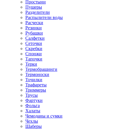
Простыни
Пушеры
Разделители
Распылители воды
Расчески
Резинки
Рубашки
Салфетки
Сеточки
Скребки
Спонжи
Тапочки
Терки
Термобрашинги
Термоноски
Точилки
Трафареты
Триммеры
Трусы
Фартуки
Фольга
Халаты
Чемоданы и сумки
Чехлы
Шаберы