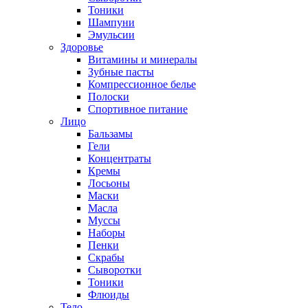
Тоники
Шампуни
Эмульсии
Здоровье
Витамины и минералы
Зубные пасты
Компрессионное белье
Полоски
Спортивное питание
Лицо
Бальзамы
Гели
Концентраты
Кремы
Лосьоны
Маски
Масла
Муссы
Наборы
Пенки
Скрабы
Сыворотки
Тоники
Флюиды
Тело