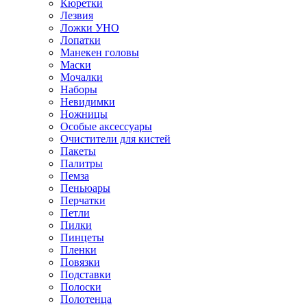
Кюретки
Лезвия
Ложки УНО
Лопатки
Манекен головы
Маски
Мочалки
Наборы
Невидимки
Ножницы
Особые аксессуары
Очистители для кистей
Пакеты
Палитры
Пемза
Пеньюары
Перчатки
Петли
Пилки
Пинцеты
Пленки
Повязки
Подставки
Полоски
Полотенца