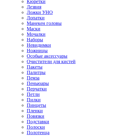
Кюретки
Лезвия
Ложки УНО
Лопатки
Манекен головы
Маски
Мочалки
Наборы
Невидимки
Ножницы
Особые аксессуары
Очистители для кистей
Пакеты
Палитры
Пемза
Пеньюары
Перчатки
Петли
Пилки
Пинцеты
Пленки
Повязки
Подставки
Полоски
Полотенца