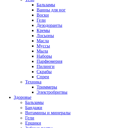
Бальзамы
Ванны для ног
Воски
Гели
Дезодоранты
Кремы
Лосьоны
Масла
Муссы
Мыла
Наборы
Парфюмерия
Пилинги
Скрабы
Спреи
Техника
Триммеры
Электробритвы
Здоровье
Бальзамы
Бандажи
Витамины и минералы
Гели
Ершики