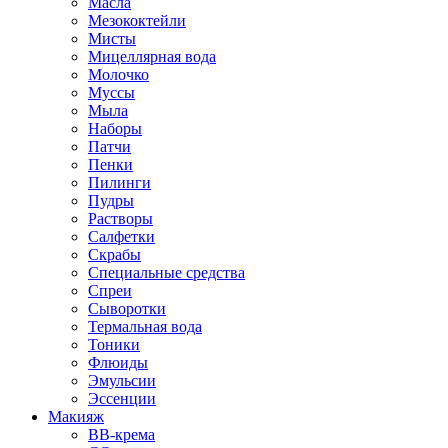
Масла
Мезококтейли
Мисты
Мицеллярная вода
Молочко
Муссы
Мыла
Наборы
Патчи
Пенки
Пилинги
Пудры
Растворы
Салфетки
Скрабы
Специальные средства
Спреи
Сыворотки
Термальная вода
Тоники
Флюиды
Эмульсии
Эссенции
Макияж
BB-крема