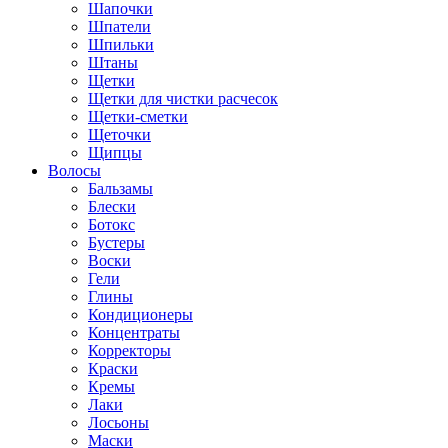
Шапочки
Шпатели
Шпильки
Штаны
Щетки
Щетки для чистки расчесок
Щетки-сметки
Щеточки
Щипцы
Волосы
Бальзамы
Блески
Ботокс
Бустеры
Воски
Гели
Глины
Кондиционеры
Концентраты
Корректоры
Краски
Кремы
Лаки
Лосьоны
Маски