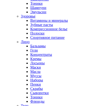
Тоники
Шампуни
Эмульсии
Здоровье
Витамины и минералы
Зубные пасты
Компрессионное белье
Полоски
Спортивное питание
Лицо
Бальзамы
Гели
Концентраты
Кремы
Лосьоны
Маски
Масла
Муссы
Наборы
Пенки
Скрабы
Сыворотки
Тоники
Флюиды
Тело