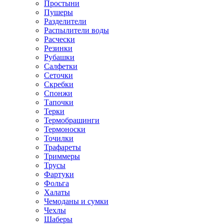
Простыни
Пушеры
Разделители
Распылители воды
Расчески
Резинки
Рубашки
Салфетки
Сеточки
Скребки
Спонжи
Тапочки
Терки
Термобрашинги
Термоноски
Точилки
Трафареты
Триммеры
Трусы
Фартуки
Фольга
Халаты
Чемоданы и сумки
Чехлы
Шаберы