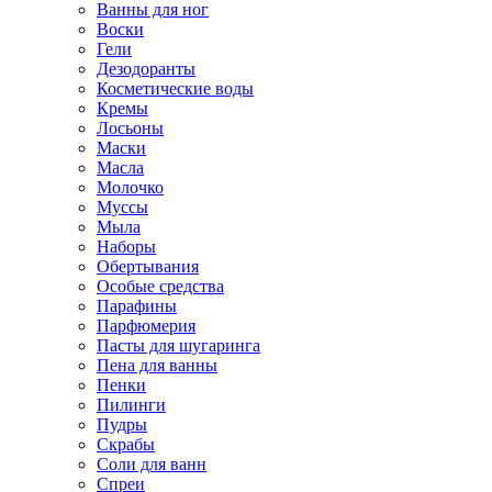
Ванны для ног
Воски
Гели
Дезодоранты
Косметические воды
Кремы
Лосьоны
Маски
Масла
Молочко
Муссы
Мыла
Наборы
Обертывания
Особые средства
Парафины
Парфюмерия
Пасты для шугаринга
Пена для ванны
Пенки
Пилинги
Пудры
Скрабы
Соли для ванн
Спреи