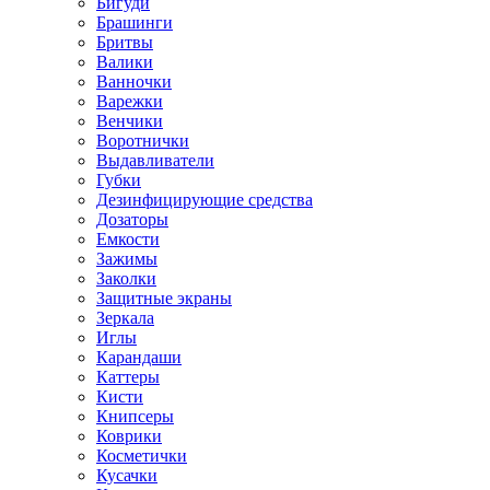
Бигуди
Брашинги
Бритвы
Валики
Ванночки
Варежки
Венчики
Воротнички
Выдавливатели
Губки
Дезинфицирующие средства
Дозаторы
Емкости
Зажимы
Заколки
Защитные экраны
Зеркала
Иглы
Карандаши
Каттеры
Кисти
Книпсеры
Коврики
Косметички
Кусачки