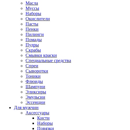
Масла
Муссы
Наборы
Окислители
Пасты
Пенки
Пилинги
Помады
Пудры
Скрабы
Смывки краски
Специальные средства
Спреи
Сыворотки
Тоники
Флюиды
Шампуни
Эликсиры
Эмульсии
Эссенции
Для мужчин
Аксессуары
Кисти
Наборы
Повязки