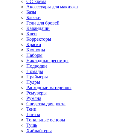
CC-крема
Аксессуары для макияжа
Базы
Блески
Гели для бровей
Карандаши
Клеи
Корректоры
Краски
Кюшоны
Наборы
Накладные ресницы
Подводки
Помады
Праймеры
Пудры
Расходные материалы
Ремуверы
Румяна
Средства для роста
Тени
Тинты
Тональные основы
Тушь
Хайлайтеры