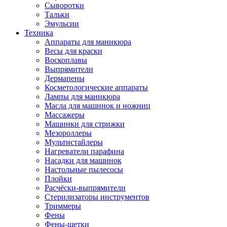
Сыворотки
Тальки
Эмульсии
Техника
Аппараты для маникюра
Весы для краски
Воскоплавы
Выпрямители
Дермапены
Косметологические аппараты
Лампы для маникюра
Масла для машинок и ножниц
Массажеры
Машинки для стрижки
Мезороллеры
Мультистайлеры
Нагреватели парафина
Насадки для машинок
Настольные пылесосы
Плойки
Расчёски-выпрямители
Стерилизаторы инструментов
Триммеры
Фены
Фены-щетки