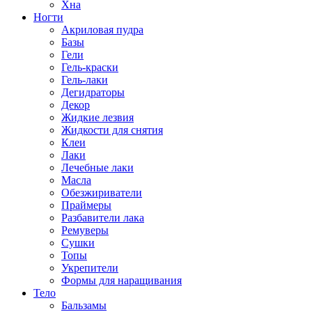
Хна
Ногти
Акриловая пудра
Базы
Гели
Гель-краски
Гель-лаки
Дегидраторы
Декор
Жидкие лезвия
Жидкости для снятия
Клеи
Лаки
Лечебные лаки
Масла
Обезжириватели
Праймеры
Разбавители лака
Ремуверы
Сушки
Топы
Укрепители
Формы для наращивания
Тело
Бальзамы