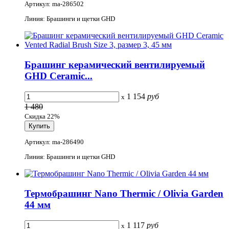
Артикул: ma-286502
Линия: Брашинги и щетки GHD
Брашинг керамический вентилируемый
GHD Ceramic...
1 154
руб
x
1 480
Скидка 22%
Артикул: ma-286490
Линия: Брашинги и щетки GHD
Термобрашинг Nano Thermic / Olivia Garden
44 мм
1 117
руб
x