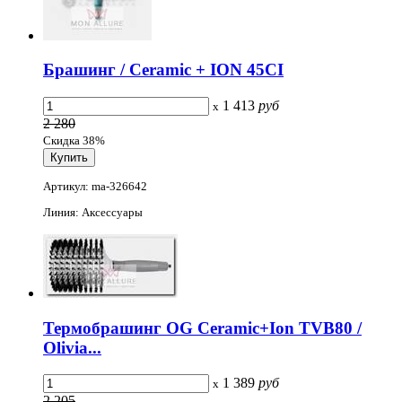
Брашинг / Ceramic + ION 45CI
1 413
руб
x
2 280
Скидка 38%
Артикул: ma-326642
Линия: Аксессуары
Термобрашинг OG Ceramic+Ion TVB80 /
Olivia...
1 389
руб
x
2 205