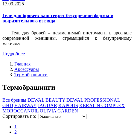
17.09.2025
Гели для бровей: ваш секрет безупречной формы и
выразительного взгляда
Гель для бровей – незаменимый инструмент в арсенале
современной женщины, стремящейся к безупречному
макияжу
Подробнее
Главная
Аксессуары
Термобрашинги
Термобрашинги
Все бренды
DEWAL BEAUTY
DEWAL PROFESSIONAL
GHD
HAIRWAY
JAGUAR
KAPOUS
KERATIN COMPLEX
MOROCCANOIL
OLIVIA GARDEN
Сортировать по:
1
2