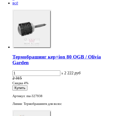
всё
Термобрашинг кер+ion 80 OGB / Olivia
Garden
2 222
руб
x
2 315
Скидка 4%
Артикул: ma-327938
Линия: Термобрашинги для волос